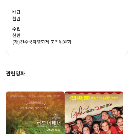
배급
찬란
수입
찬란
(재)전주국제영화제 조직위원회
관련영화