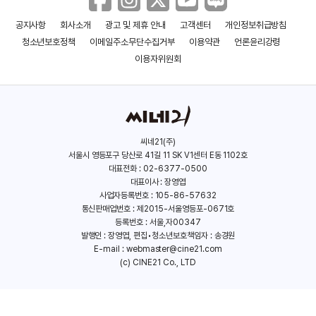
공지사항
회사소개
광고 및 제휴 안내
고객센터
개인정보취급방침
뷰티풀 레이디스
강도들
청소년보호정책
이메일주소무단수집거부
이용약관
언론윤리강령
(2015)
(2015)
이용자위원회
씨네21(주)
서울시 영등포구 당산로 41길 11 SK V1센터 E동 1102호
대표전화 : 02-6377-0500
대표이사 : 장영엽
사업자등록번호 : 105-86-57632
통신판매업번호 : 제2015-서울영등포-0671호
등록번호 : 서울,자00347
발행인 : 장영엽, 편집•청소년보호책임자 : 송경원
E-mail :
webmaster@cine21.com
(c) CINE21 Co., LTD
미친개들
스파이: 디 오리지날
(2015)
(2015)