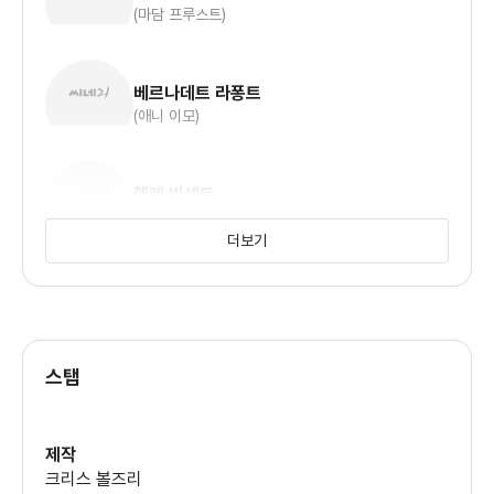
(마담 프루스트)
베르나데트 라퐁트
(애니 이모)
헬렌 빈센트
(안나 이모)
더보기
파니 타우론
(아니타)
스탭
루이스 레고
(코엘료)
제작
크리스 볼즈리