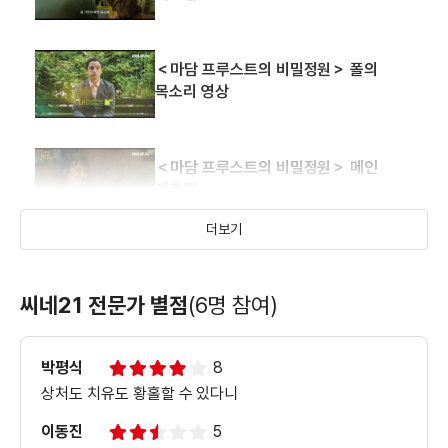
＜마담 프루스트의 비밀정원＞ 폴의
목소리 영상
＜마담 프루스트의 비밀정원＞ 메인
예고편
더보기
＜마담 프루스트의 비밀정원＞ 특별전시
제작기 영상
씨네21 전문가 별점
(6명 참여)
＜마담 프루스트의 비밀정원＞
박평식
8
특별영상2
상처도 치유도 황홀할 수 있다니
이동진
5