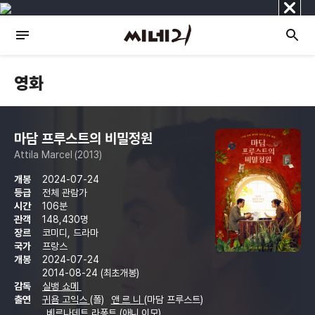
닫
기
영화
마담 프루스트의 비밀정원
Attila Marcel (2013)
개봉
2024-07-24
등급
전체 관람가
시간
106분
관객
148,430명
장르
코미디, 드라마
국가
프랑스
개봉
2024-07-24
2014-08-24 (최초개봉)
감독
실뱅 쇼메
출연
귀욤 고익스
(폴)
앤 르 니
(마담 프루스트)
베르나데트 라퐁트
(애니 이모)