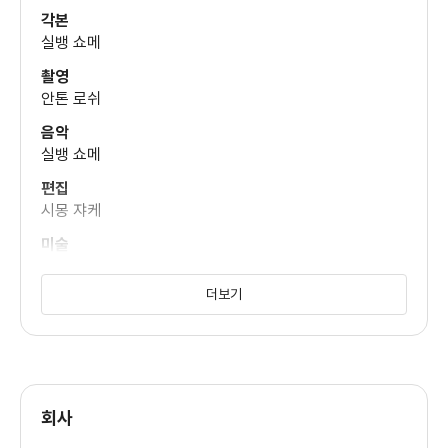
키 카잉
각본
(미셸)
실뱅 쇼메
촬영
장 클로드 드레퓌스
안톤 로쉬
(크루진스키)
음악
실뱅 쇼메
편집
시몽 쟈케
미술
스테판느 크레센드
더보기
회사