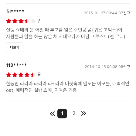
fil*****
2015-01-27 00:44:37
신고
7
실뱅 쇼메의 은 어릴 때 부모를 잃은 주인공 폴(귀욤 고익스)이
사람들과 말을 하는 않은 채 지내오다가 마담 프루스트(앤 르니)를
만나게 변하게 되는 인생 이야기를 담고 있다. 연출자 실뱅 쇼메의
더보기
첫번째 장편 실사 영화인 이 작품이 어떻게 연출되었을지 정말
궁금했는데 기대 이상의 작품이었다. 역시 훌륭한 연출가들은
장르를 불문한다는 것이 다시 한 번 입증되는 순간이었다. 의
112*****
2014-10-15 00:08:08
신고
브래드 버드처럼 이 작품도 너무나 훌륭한 작품이었다. 역시
9
출신은 어쩔 수 없다는 것이 다시 한 번 증명되었는데 먼저 마담
프루스트의 집의 미술이었다. 초현실적인 느낌과 동시에 몽롱한
한동안 라라라 라라라 라- 라라 머릿속에 맴도는 이모들, 매력적인
느낌을 주었고 이 보다 더 폴을 치유할 수 있는 공간이 있을까 싶을
ost, 매력적인 실뱅 쇼메, 귀여운 기욤
정도로 멋진 미술이었다. 또한 의외로 현실적인 프루스트와
대비를 이루어 더욱 더 효과적으로 표현되었다. 모든 캐릭터들이
사랑스러운 작품인데 폴의 이모들도 작품의 톤과 잘 이루어져
1
2
있었고 마치 장 피에르 주네의 작품 속에서 볼 수 있는 듯한
인물들이었다. 얼마 전에 보았던 처럼 캐릭터가 얼마나 영화에서
중요한지 다시 한 번 알려준 작품이었다. 폴을 끝까지 응원할