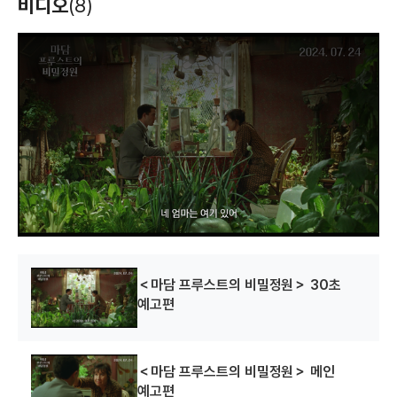
비디오
(8)
T
h
i
s
i
s
a
m
o
d
a
l
w
i
n
d
o
w
.
＜마담 프루스트의 비밀정원＞ 30초
예고편
＜마담 프루스트의 비밀정원＞ 메인
예고편