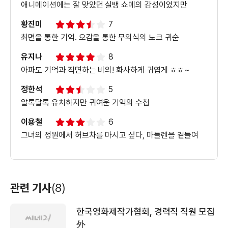
애니메이션에는 잘 맞았던 실뱅 쇼메의 감성이었지만
＜마담 프루스트의 비밀정원＞ 특별영상
황진미
7
최면을 통한 기억. 오감을 통한 무의식의 노크 귀순
유지나
8
＜마담 프루스트의 비밀정원＞
뮤직비디오
아파도 기억과 직면하는 비의! 화사하게 귀엽게 ㅎㅎ~
정한석
5
알록달록 유치하지만 귀여운 기억의 수첩
이용철
6
그녀의 정원에서 허브차를 마시고 싶다, 마들렌을 곁들여
관련 기사
(8)
한국영화제작가협회, 경력직 직원 모집
外