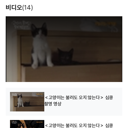
짚의 방패
버니드롭
소프트 보이즈
비디오
(14)
(2013)
(2011)
(2010)
각본
각본
각본
T
h
i
s
i
s
a
m
o
d
a
l
w
i
n
d
o
w
.
루트 225
(2006)
각본
＜고양이는 불러도 오지 않는다＞ 심쿵
촬영 영상
＜고양이는 불러도 오지 않는다＞ 심쿵