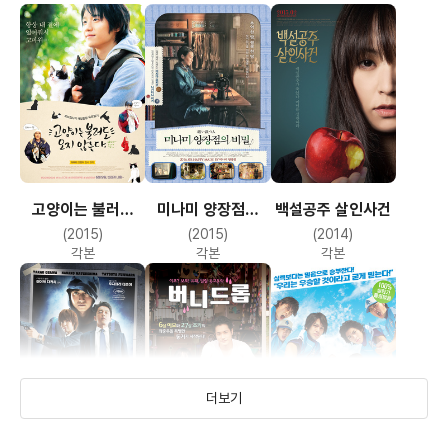
고양이는 불러도
미나미 양장점의
백설공주 살인사건
오지 않는다
비밀
(2015)
(2015)
(2014)
각본
각본
각본
더보기