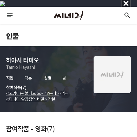
닫
기
인물
하야시 타미오
Tamio Hayashi
직업
각본
성별
남
참여작품(7)
<고양이는 불러도 오지 않는다>
각본
<미나미 양장점의 비밀>
각본
참여작품 - 영화
(7)