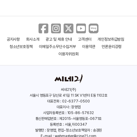
＜백설공주 살인사건＞ 30초 예고편
공지사항
회사소개
광고 및 제휴 안내
고객센터
개인정보취급방침
＜백설공주 살인사건＞ 메인 예고편
청소년보호정책
이메일주소무단수집거부
이용약관
언론윤리강령
이용자위원회
＜짚의 방패＞ 30초 예고편
씨네21(주)
서울시 영등포구 당산로 41길 11 SK V1센터 E동 1102호
대표전화 : 02-6377-0500
＜짚의 방패＞ 추적 영상
대표이사 : 장영엽
사업자등록번호 : 105-86-57632
통신판매업번호 : 제2015-서울영등포-0671호
등록번호 : 서울,자00347
발행인 : 장영엽, 편집•청소년보호책임자 : 송경원
＜짚의 방패＞ 메인 예고편
E-mail :
webmaster@cine21.com