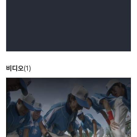
비디오
(1)
T
h
i
s
i
s
a
m
o
d
a
l
w
i
n
d
o
w
.