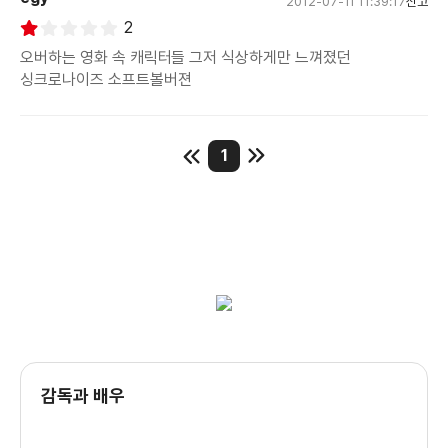
2012-07-11 11:39:17
신고
2
오니츠카는 사가현에 소프트볼팀이 없어 바로 전국대회 진출을
위해
오버하는 영화 속 캐릭터들 그저 식상하게만 느껴졌던
싱크로나이즈 소프트볼버젼
소프트볼 팀을 만들기 시작하면서 벌어지는 이야기였다.
솔직히 말해, 일본 영화를 굉장히 좋아하는 편인데,
1
이 영화는 내 스타일은 아니었다.
나는 밝고 명랑하고 즐거운 스토리를 좋아하지만
이 영화는 밝고 명랑만 했다.
물론 요즘 분위기가 너무 만화스럽지 않고 좀 현실적인 결말을
불러오는게
유행인 듯 하다.
감독과 배우
아니면 좀 그럴듯한 이야기로!