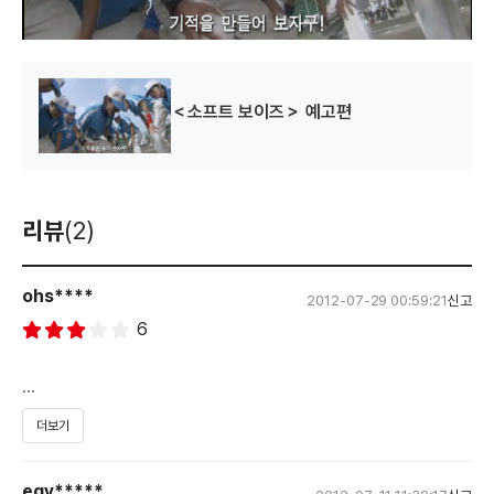
＜소프트 보이즈＞ 예고편
리뷰
(2)
ohs****
2012-07-29 00:59:21
신고
6
더보기
무료한 고3을 보내던 사가현에 오니츠카와 노구치.
좀 색다른 고3을 보내자고 하는 노구치 덕부넹
egy*****