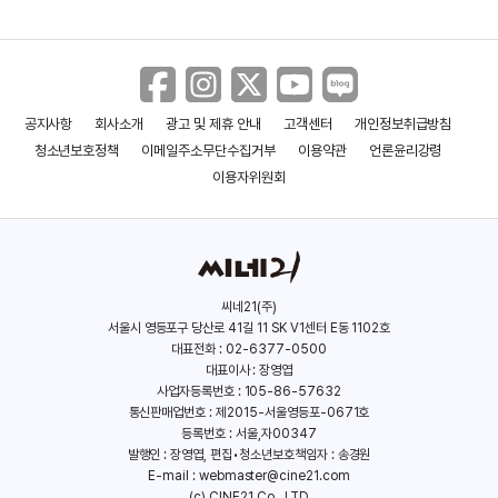
공지사항
회사소개
광고 및 제휴 안내
고객센터
개인정보취급방침
도쿄 리벤저스2: 결전
금의 나라 물의 나라
청소년보호정책
이메일주소무단수집거부
이용약관
언론윤리강령
(2023)
(2023)
이용자위원회
씨네21(주)
서울시 영등포구 당산로 41길 11 SK V1센터 E동 1102호
대표전화 : 02-6377-0500
대표이사 : 장영엽
사업자등록번호 : 105-86-57632
통신판매업번호 : 제2015-서울영등포-0671호
등록번호 : 서울,자00347
발행인 : 장영엽, 편집•청소년보호책임자 : 송경원
E-mail :
webmaster@cine21.com
(c) CINE21 Co., LTD