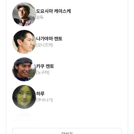
나름의 반전이 있는 영화로 마지막까지 이 영화를 보고 느낀점은
도요시마 케이스케
감독
'역시 될 놈은 어찌해도 되는구나' 라는 생각이 들었다.
물론 오니츠카는 '인생 그대로의 나를 인정하는 것이 시작이다.'
나가야마 켄토
라고
(오니즈카)
끝까지 외치면서 끝난다.
카쿠 켄토
사람이 느끼는 행복의 크기나 꿈의 크기, 가치는 물론 전부 다르다.
(노구치)
게다가 인생은 때론 전혀 뜻하지 않게 흘러가기도 한다.
꼭 생각했던 대로 해서 인생이 행복하단 뜻은 아니기도 하지만,
하루
(쿠사나기)
뭔가 마지막엔 아쉬운 점이 많이 들었다.
그 점에선 아마도 오니츠카는 이렇게 말하겠지.
카지 마사키
'나는 영웅이 아니었다.' 라고...
더보기