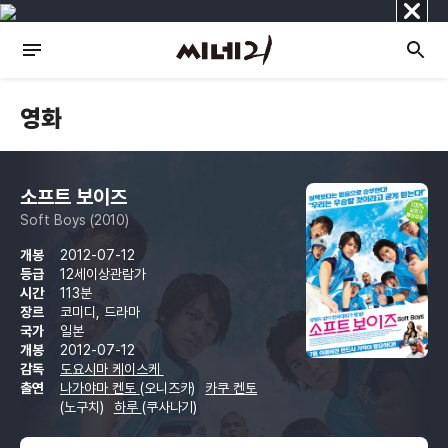
닫
기
영화
소프트 보이즈
Soft Boys (2010)
개봉
2012-07-12
등급
12세이상관람가
시간
113분
장르
코미디, 드라마
국가
일본
개봉
2012-07-12
감독
도요시마 케이스케
출연
나가야마 켄토
(오니즈카)
카쿠 켄토
(노구치)
하루
(쿠사나기)