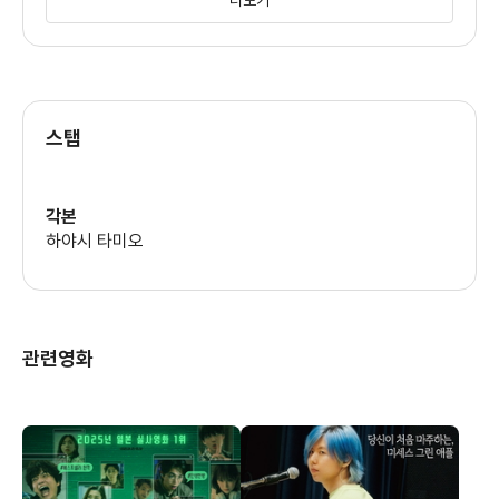
하지만 내 마음속에선 그래도 끝까지 맡은 바 꿈을 위해 전진하는
나카무라 오즈노
오니츠카가 영웅이었는지도 모른다.
스탭
그래서 늘 엉뚱하면서 쉽게 원하는 걸 얻는 그런 노구치에게
반감이 생겼을지도 모르겠다.
각본
하야시 타미오
여하튼, 그래도 전체적으론 따뜻한 이야기였다.
관련영화