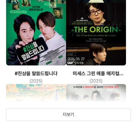
#진상을 말씀드립니다
미세스 그린 애플 매지컬
10주년 다큐멘터리 필름 ~디
(2025)
(2025)
오리진~
더보기