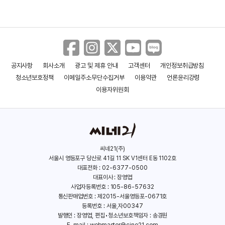
＜미운 오리 새끼의 모험＞ 30초 예고편
공지사항
회사소개
광고 및 제휴 안내
고객센터
개인정보취급방침
청소년보호정책
이메일주소무단수집거부
이용약관
언론윤리강령
＜미운 오리 새끼의 모험＞ 메인 예고편
이용자위원회
＜미운오리새끼와 랫소의 모험＞
더빙현장
씨네21(주)
서울시 영등포구 당산로 41길 11 SK V1센터 E동 1102호
대표전화 : 02-6377-0500
대표이사 : 장영엽
＜미운오리새끼와 랫소의 모험＞예고편
사업자등록번호 : 105-86-57632
통신판매업번호 : 제2015-서울영등포-0671호
등록번호 : 서울,자00347
발행인 : 장영엽, 편집•청소년보호책임자 : 송경원
E-mail :
webmaster@cine21.com