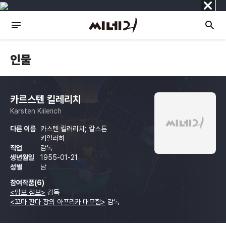
닫
기
인물
카르스텐 킬레리치
Karsten Kiilerich
다른 이름
카스텐 킬러리치; 칼스튼
키일러히
직업
감독
생년월일
1955-01-21
성별
남
참여작품(6)
<맘보 점보>
감독
<꼬마 판다 팡의 아프리카 대모험>
감독