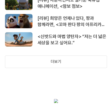
＜신밧드와 마법 양탄자＞ 메인 예고편
애니메이션, <맘보 점보>
[리뷰] 희망은 언제나 있다, 팡과
함께라면, <꼬마 판다 팡의 아프리카
＜리틀 뱀파이어＞캐릭터 예고편
대모험>
<신밧드와 마법 양탄자> “저는 더 넓은
세상을 보고 싶어요.”
＜리틀 뱀파이어＞30초 예고편
더보기
＜리틀 뱀파이어＞메인 예고편
＜미운 오리 새끼의 모험＞ 특별 예고편