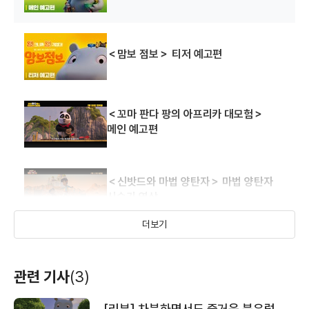
＜맘보 점보＞ 티저 예고편
＜꼬마 판다 팡의 아프리카 대모험＞
메인 예고편
＜신밧드와 마법 양탄자＞ 마법 양탄자
시승기 영상
더보기
＜신밧드와 마법 양탄자＞ 30초 예고편
관련 기사
(3)
[리뷰] 차분하면서도 즐거운 북유럽