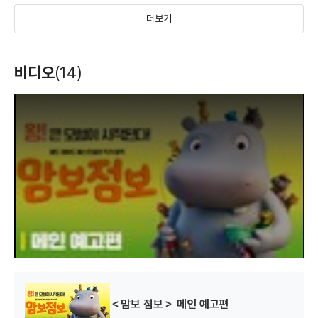
더보기
리틀 뱀파이어
미운오리새끼와
미운 오리 새끼의
비디오
(14)
랫소의 모험
모험
(2017)
(2008)
(2006)
감독
감독
감독
T
h
i
s
i
s
a
m
o
d
a
l
w
i
n
d
o
w
.
＜맘보 점보＞ 메인 예고편