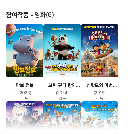
참여작품 - 영화
(6)
맘보 점보
꼬마 판다 팡의
신밧드와 마법
아프리카 대모험
양탄자
(2026)
(2024)
(2018)
감독
감독
감독