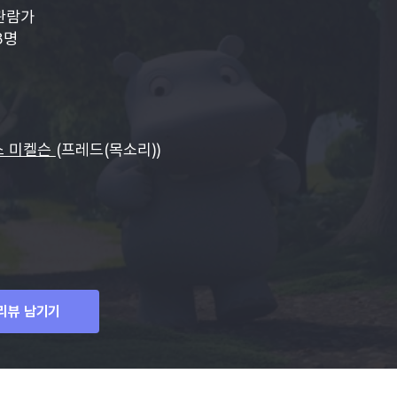
관람가
3명
스 미켈슨
(프레드(목소리))
리뷰 남기기