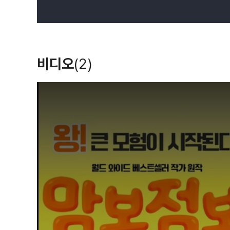
비디오
(2)
T
h
i
s
i
s
a
m
o
d
a
l
w
i
n
d
o
w
.