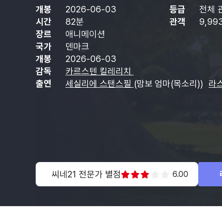
개봉
2026-06-03
등급
전체 
시간
82분
관객
9,99
장르
애니메이션
국가
덴마크
개봉
2026-06-03
감독
카르스텐 킬레리치
출연
세실리에 스탠스필
(맘보 엄마(목소리))
라
씨네21 전문가 별점
6.00