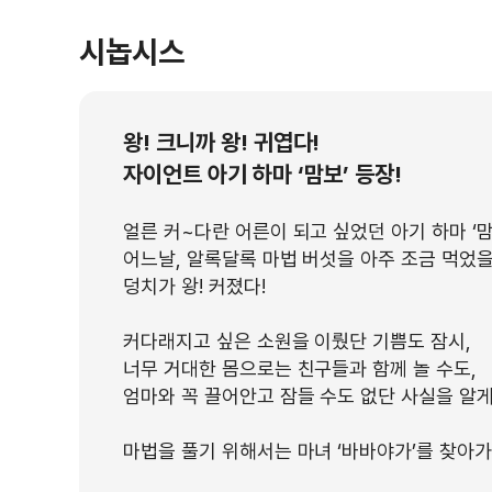
시놉시스
왕! 크니까 왕! 귀엽다!
자이언트 아기 하마 ‘맘보’ 등장!
얼른 커~다란 어른이 되고 싶었던 아기 하마 ‘맘
어느날, 알록달록 마법 버섯을 아주 조금 먹었을
덩치가 왕! 커졌다!
커다래지고 싶은 소원을 이뤘단 기쁨도 잠시,
너무 거대한 몸으로는 친구들과 함께 놀 수도,
엄마와 꼭 끌어안고 잠들 수도 없단 사실을 알게 된
마법을 풀기 위해서는 마녀 ‘바바야가’를 찾아가