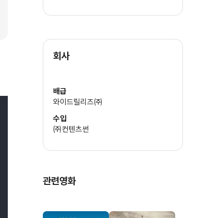
회사
배급
와이드릴리즈㈜
수입
㈜컨텐츠썬
관련영화