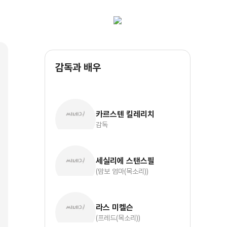
감독과 배우
카르스텐 킬레리치
감독
세실리에 스탠스필
(맘보 엄마(목소리))
라스 미켈슨
(프레드(목소리))