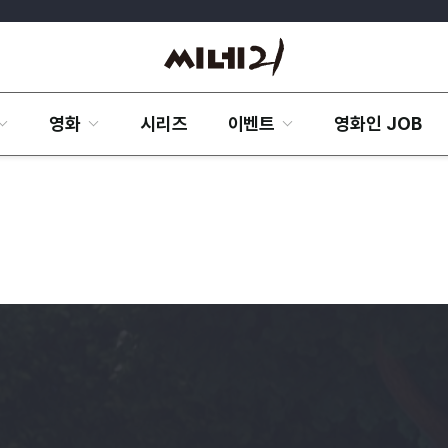
영화
시리즈
이벤트
영화인 JOB