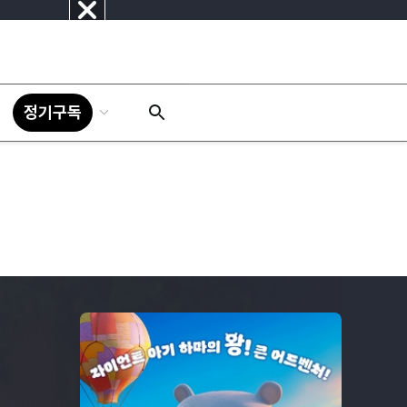
닫
기
정기구독