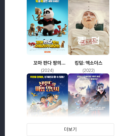
꼬마 판다 팡의
킹덤: 엑소더스
아프리카 대모험
(2024)
(2022)
더보기