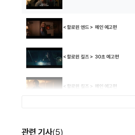
＜할로윈 엔드＞ 메인 예고편
＜할로윈 킬즈＞ 30초 예고편
＜할로윈 킬즈＞ 메인 예고편
＜앵그리 버드 2: 독수리 왕국의 침공＞
관련 기사
(5)