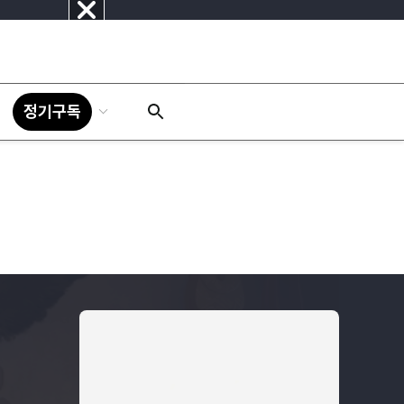
닫
기
정기구독