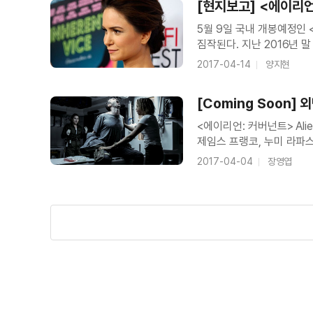
[현지보고] <에이리
5월 9일 국내 개봉예정인
짐작된다. 지난 2016년 
＜에이리언: 커버넌트＞ A.I. 월터를 
수많은 기자들 역시 조금 
2017-04-14
양지현
20여가량의 푸티지에는 
[Coming Soon
커버넌트> Alien: C
＜에이리언: 커버넌트＞ A.I.월터의 탄
<에이리언: 커버넌트> Alien: Covenant 감독 리들리 스콧 / 
제임스 프랭코, 누미 라파스
이십세기폭스코리아 / 개봉 5월 ‘에이리언’과 리들리 스콧. 두 단어만으로도 이 영화
2017-04-04
장영엽
이유는 충분해 보인
＜에이리언: 커버넌트＞ 2차 예고편
＜에이리언: 커버넌트＞ 티저 예고편