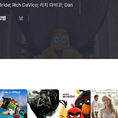
ride; Rich DaVico; 리치 다비코; Dan
성별
남