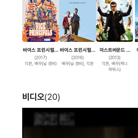
바이스 프린시펄스
바이스 프린시펄스
이스트바운드 &
시즌 2
시즌 1
다운 시즌 4
(2017)
(2016)
(2013)
각본, 배우(닐 갬비)
배우(닐 갬비), 각본
각본, 배우(케니
파워스)
비디오
(20)
T
h
i
s
i
s
a
m
o
d