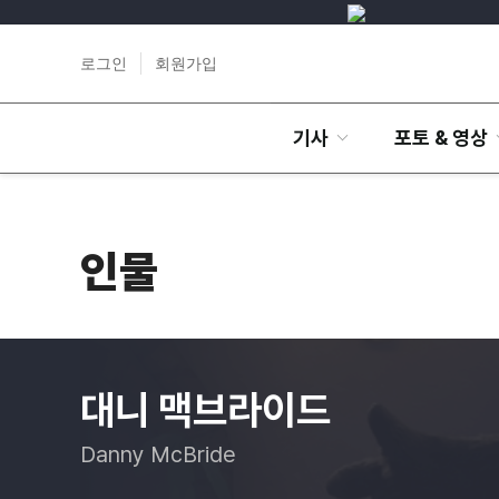
로그인
회원가입
기사
포토 & 영상
인물
대니 맥브라이드
Danny McBride