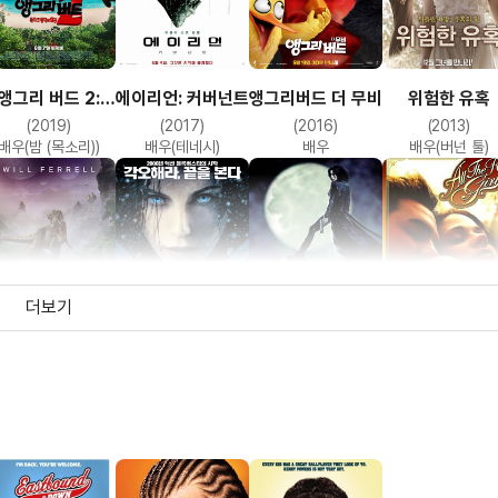
앵그리 버드 2:
에이리언: 커버넌트
앵그리버드 더 무비
위험한 유혹
수리 왕국의 침공
(2019)
(2017)
(2016)
(2013)
배우(밤 (목소리))
배우(테네시)
배우
배우(버넌 툴)
더보기
로스트랜드:
언더월드 2:
언더월드
올 더 리얼 걸
공룡왕국
에볼루션
(2009)
(2006)
(2003)
(2003)
배우
각본
각본
배우(버스트 애스