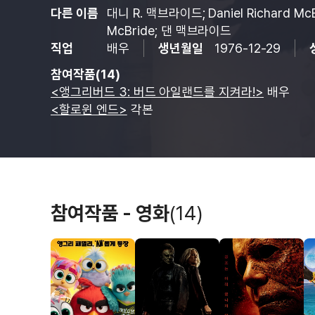
다른 이름
대니 R. 맥브라이드; Daniel Richard McB
McBride; 댄 맥브라이드
직업
배우
생년월일
1976-12-29
참여작품(14)
<앵그리버드 3: 버드 아일랜드를 지켜라!>
배우
<할로윈 엔드>
각본
참여작품 - 영화
(14)