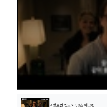
a
l
w
i
n
d
o
w
.
＜할로윈 엔드＞ 30초 예고편