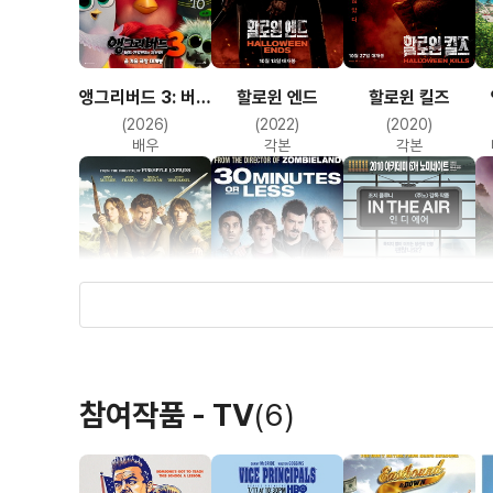
앵그리버드 3: 버드
할로윈 엔드
할로윈 킬즈
아일랜드를
독
(2026)
(2022)
(2020)
지켜라!
배우
각본
각본
유어 하이니스
써티 미닛츠 오어
인 디 에어
레스
(2011)
(2011)
(2009)
참여작품 - TV
(6)
배우(타데우스)
배우
배우(짐 밀러)