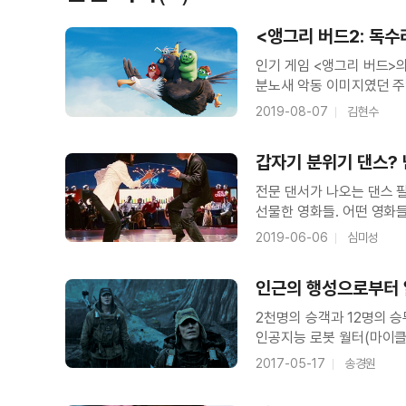
＜앵그리 버드 2: 독수리 왕국의 침공
<앵그리 버드2: 독수
인기 게임 <앵그리 버드>
분노새 악동 이미지였던 주
버드랜드의 영웅으로 자리
2019-08-07
김현수
＜앵그리 버드 2: 독수리 왕국의 침공
호시탐탐 알들을 노리며 공
갑자기 분위기 댄스? 
전문 댄서가 나오는 댄스 
＜에이리언: 커버넌트＞A.I 데이빗＆쇼
선물한 영화들. 어떤 영화
관객의 몫으로 돌리기도 했다. 10편의 영화들
2019-06-06
심미성
있습니다.
인근의 행성으로부터 
＜에이리언: 커버넌트＞ 15초 예고편
2천명의 승객과 12명의 
인공지능 로봇 월터(마이클
사고로 수면 중이던 선장이
2017-05-17
송경원
행성으로부터 알 수 없는 
＜에이리언: 커버넌트＞ SF전설의 시작