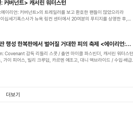
언: 커버넌트> 캐서린 워터스턴
 <에이리언: 커버넌트>의 트레일러를 보고 환호한 팬들이 많았으리라
말 이십세기폭스사가 뉴욕 링컨 센터에서 20여분의 푸티지를 상영한 후,
소개합니다 영상
더 볼 수 없다는 서운함과 완성된 영화를 보게 될 기대감에 환호했다.
어느 미스터리한 행성에 이주민들을 싣고
] 외딴 행성 한복판에서 벌어질 거대한 피의 축제 <에이리언:
ovenant
생 영상
출연 마이클 파스빈더, 캐서린 워터스턴,
, 가이 피어스, 빌리 크루덥, 카르멘 에조고, 대니 맥브라이드 / 수입·배급
를 기대해야 하는
더보기