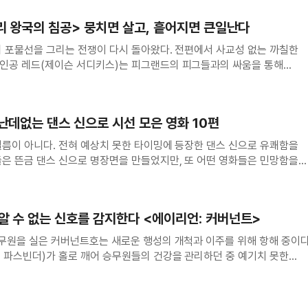
＞ 메인 예고편
리 왕국의 침공> 뭉치면 살고, 흩어지면 큰일난다
의 포물선을 그리는 전쟁이 다시 돌아왔다. 전편에서 사교성 없는 까칠한
인공 레드(제이슨 서디키스)는 피그랜드의 피그들과의 싸움을 통해
잡는다. 여전히 피그랜드에는 식신돼마왕 레오나르도(빌 헤이더)가
＞ 티저 예고편
격해오지만 레드와 척(조시 개드), 밤(대니 맥브
난데없는 댄스 신으로 시선 모은 영화 10편
필름이 아니다. 전혀 예상치 못한 타이밍에 등장한 댄스 신으로 유쾌함을
 박사 비하인드 영상
들은 뜬금 댄스 신으로 명장면을 만들었지만, 또 어떤 영화들은 민망함을
을 추려봤다. * 경고! 결말에 대한 스포일러를 포함하고
 펄프픽션 댄스 콘테스트 무대에 오른 남녀가 척
알 수 없는 신호를 감지한다 <에이리언: 커버넌트>
승무원을 실은 커버넌트호는 새로운 행성의 개척과 이주를 위해 항해 중이다
 파스빈더)가 홀로 깨어 승무원들의 건강을 관리하던 중 예기치 못한
 사망하고 승무원들이 깨어난다. 이들은 커버넌트호를 정비하던 중 인근
신호를 감지한다. 장기간 여행에 지친 승무원
 30초 예고편