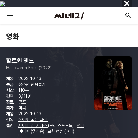
닫
기
영화
할로윈 엔드
Halloween Ends (2022)
개봉
2022-10-13
등급
청소년 관람불가
시간
110분
관객
3,111명
장르
공포
국가
미국
개봉
2022-10-13
감독
데이빗 고든 그린
출연
제이미 리 커티스
(로리 스트로드)
앤디
마티첵
(앨리슨)
로한 캠벨
(코리)