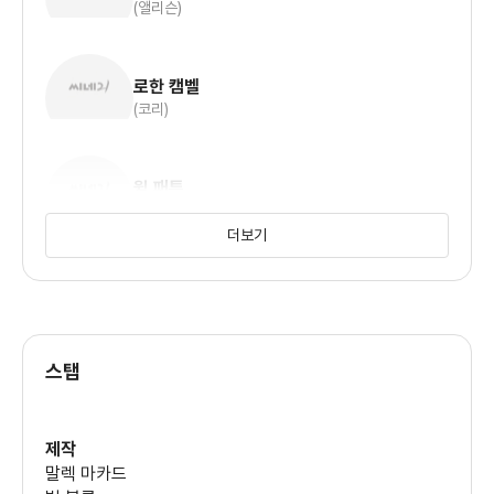
(앨리슨)
로한 캠벨
(코리)
윌 패튼
(호킨스)
더보기
닉 캐슬
(마이클)
스탭
제작
말렉 마카드