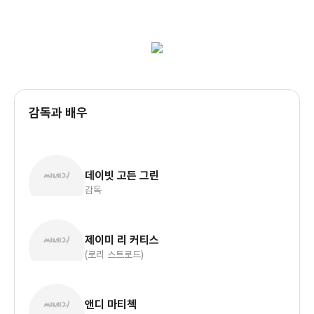
감독과 배우
데이빗 고든 그린
감독
제이미 리 커티스
(로리 스트로드)
앤디 마티첵