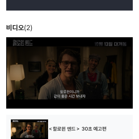
비디오
(2)
T
h
i
s
i
s
a
m
o
d
a
l
w
i
n
d
o
w
.
＜할로윈 엔드＞ 30초 예고편