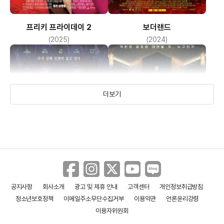
프리키 프라이데이 2
보더랜드
(2025)
(2024)
더보기
공지사항
회사소개
광고 및 제휴 안내
고객센터
개인정보취급방침
헌티드 맨션
엑소시스트: 믿는 자
청소년보호정책
이메일주소무단수집거부
이용약관
언론윤리강령
(2023)
(2023)
이용자위원회