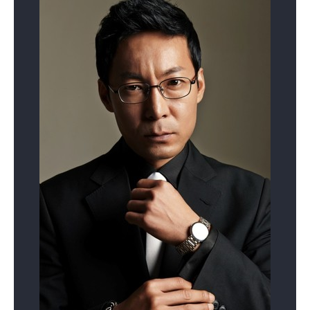
낭만닥터 김사부 2
낮과 밤
아이템
(2020)
(2020)
(2019)
배우(도윤완)
배우(손민호)
배우
60일, 지정생존자
어쩌다 발견한 하루
미스터 션샤인
(2019)
(2019)
(2018)
배우(김단)
배우(백대성)
배우(이세훈)