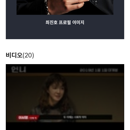
최진호 프로필 이미지
미세스 캅2
낭만닥터 김사부
고맙다, 아들아
(2016)
(2016)
(2015)
배우(백종식)
배우(도윤완)
배우
비디오
(20)
T
h
i
s
i
s
a
m
o
d
a
l
w
i
n
d
o
어셈블리
오 마이 비너스
라이어 게임
w
.
(2015)
(2015)
(2014)
배우(조응규)
배우
배우(장 국장)