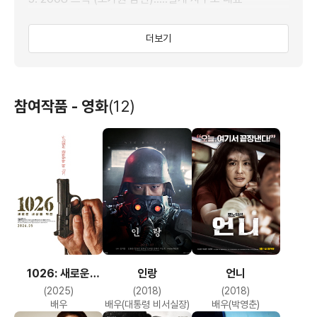
6. 2008 달콤한 거짓말 (민우 이모부).....의사
7. 2008 스토리 오브 와인 (최 원장)
더보기
8. 2008 로맨틱 아일랜드 (면접관)
9. 2007 kill me (한준석).....환경단체 대표
10. 2007 마이 뉴 파트너 (박검사)
11. 2007 상사부일체 (기획실장)
참여작품 - 영화
(12)
12. 2007 좋은놈, 나쁜놈, 이상한놈, (총포점 주인)
13. 2006 Mr.로빈 꼬시기 (마에다 부사장)
14. 2006 사생결단 (창준).....신회장파 행동대장
15. 2005 안녕,형아 (나영수 박사).....소아과 전문의
16. 2005 태풍태양 (김PD)
17. 2004 신석기 블루스 (지배인)
18. 1997 토요일 오후 2시 (호텔리어)
1026: 새로운
인랑
언니
세상을 위한
(2025)
(2018)
(2018)
배우
배우(대통령 비서실장)
배우(박영춘)