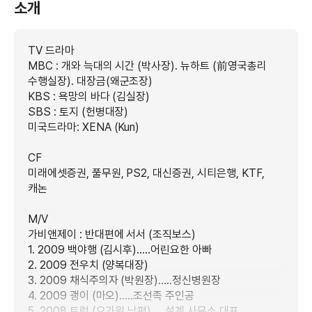
소개
TV 드라마
MBC : 개와 늑대의 시간 (박사장). 뉴하트 (前영국총리
수행실장). 대장금(왜군조장)
KBS : 욕망의 바다 (김실장)
SBS : 토지 (헌병대장)
미국드라마: XENA (Kun)
CF
미래에셋증권, 풀무원, PS2, 대신증권, 시티은행, KTF,
캐논
M/V
가비앤제이 : 반대편에 서서 (조직보스)
1. 2009 백야행 (김시후).....어린요한 아빠
2. 2009 전우치 (양복대장)
3. 2009 채식주의자 (박원장).....정신병원장
4. 2009 괭이 (마오).....조선족 주인공
5. 2008 트럭 (오가원 남편).....설계 사무소 대표