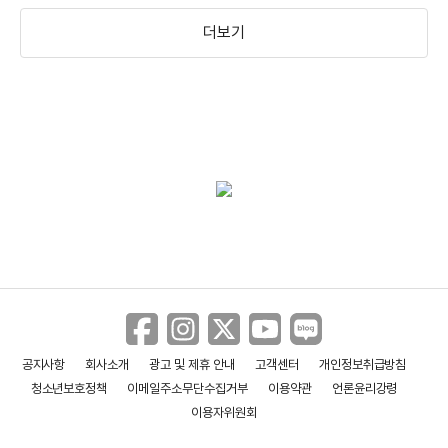
더보기
＜엽기적인 그녀 2＞ 코믹커플 탄생기
영상
＜엽기적인 그녀 2＞ 달콤살벌 신혼기
영상
＜엽기적인 그녀 2＞ 메인 예고편
＜날,보러와요＞ 캐릭터 영상
공지사항
회사소개
광고 및 제휴 안내
고객센터
개인정보취급방침
청소년보호정책
이메일주소무단수집거부
이용약관
언론윤리강령
이용자위원회
＜날,보러와요＞ 메인 예고편