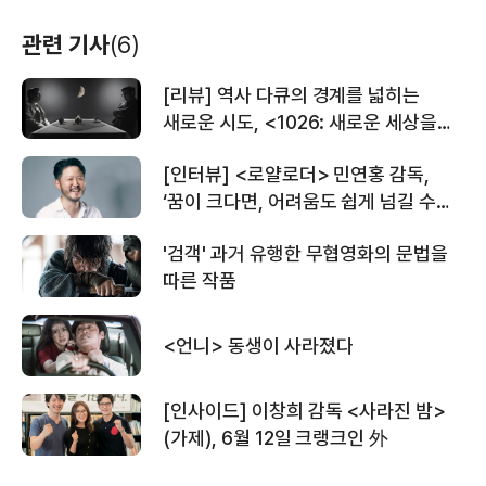
＜언니＞1차 예고편
관련 기사
(6)
[리뷰] 역사 다큐의 경계를 넓히는
＜인랑＞제작기 영상 확장판
새로운 시도, <1026: 새로운 세상을
위한>
[인터뷰] <로얄로더> 민연홍 감독,
‘꿈이 크다면, 어려움도 쉽게 넘길 수
＜인랑＞메인 30초 예고편
있다’
'검객' 과거 유행한 무협영화의 문법을
따른 작품
＜인랑＞메인 예고편
<언니> 동생이 사라졌다
[인사이드] 이창희 감독 <사라진 밤>
(가제), 6월 12일 크랭크인 外
＜인랑＞티저 예고편