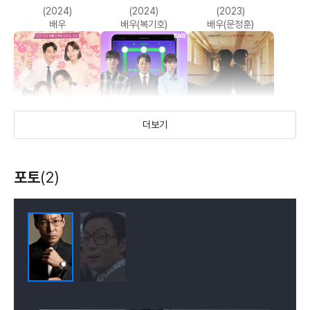
강남 1970
킬러 앞에 노인
더 테러 라이브
(2024)
(2024)
(2023)
(2014)
(2014)
(2013)
배우
배우(복기호)
배우(문정훈)
배우(박승구)
배우
배우(이상진 아나운서)
더보기
내 눈에 콩깍지
사장님을 잠금해제
괴물
포토
(2)
도둑들
악마를 보았다
백야행 - 하얀 어둠
(2022)
(2022)
(2021)
속을 걷다
(2012)
(2010)
(2009)
배우(김창이)
배우(심승보)
배우(한기환)
배우(애꾸눈깔)
배우(기획국장)
배우(요한 부)