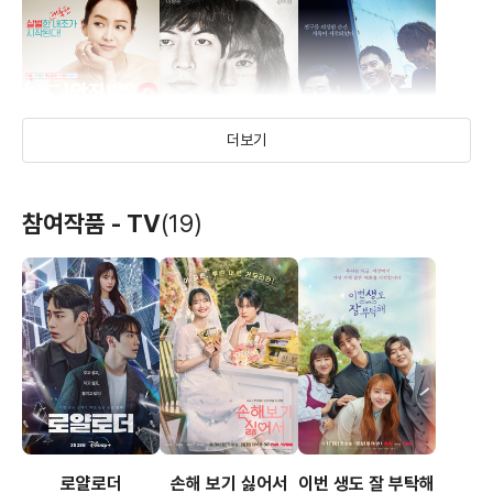
더보기
엽기적인 그녀 2
날,보러와요
좋은 친구들
참여작품 - TV
(19)
(2015)
(2015)
(2014)
배우(김전무)
배우(장형식)
배우(미수)
로얄로더
손해 보기 싫어서
이번 생도 잘 부탁해