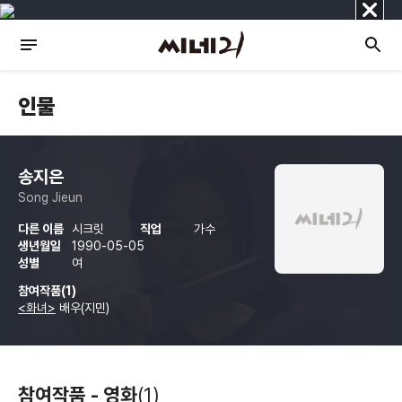
닫
기
인물
송지은
Song Jieun
다른 이름
시크릿
직업
가수
생년월일
1990-05-05
성별
여
참여작품(1)
<화녀>
배우(지민)
참여작품 - 영화
(1)