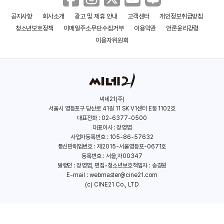
공지사항
회사소개
광고 및 제휴 안내
고객센터
개인정보취급방침
청소년보호정책
이메일주소무단수집거부
이용약관
언론윤리강령
이용자위원회
씨네21(주)
서울시 영등포구 당산로 41길 11 SK V1센터 E동 1102호
대표전화 : 02-6377-0500
대표이사 : 장영엽
사업자등록번호 : 105-86-57632
통신판매업번호 : 제2015-서울영등포-0671호
등록번호 : 서울,자00347
발행인 : 장영엽, 편집•청소년보호책임자 : 송경원
E-mail :
webmaster@cine21.com
(c) CINE21 Co., LTD