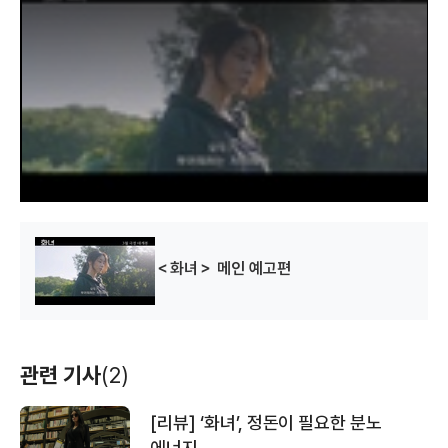
s
i
s
a
m
o
d
a
l
w
i
n
d
o
w
.
시크릿 스토리
(2009)
배우
＜화녀＞ 메인 예고편
관련 기사
(2)
[리뷰] ‘화녀’, 정돈이 필요한 분노
에너지