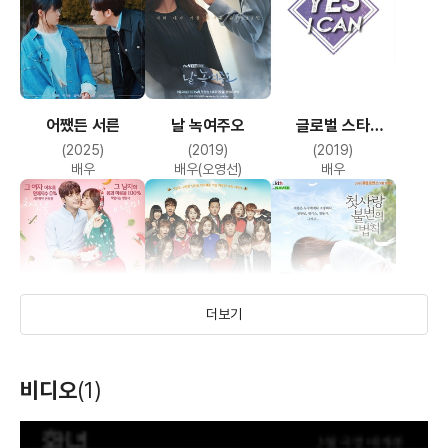
어쨌든 서른
날 녹여주오
글로벌 스타
양성학교 YES I
(2025)
(2019)
(2019)
CAN
배우
배우(오영선)
배우
더보기
애타는 로맨스
우리집 꿀단지
첫사랑 불변의 법칙
비디오
(1)
(2017)
(2015)
(2015)
배우(이유미)
배우(오봄)
배우
T
h
i