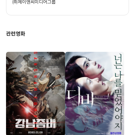
㈜제이앤씨미디어그룹
관련영화