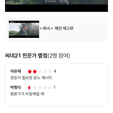
.
＜화녀＞ 메인 예고편
씨네21 전문가 별점
(2명 참여)
이유채
4
정돈이 필요한 분노 에너지
박평식
1
평론가가 비참해질 때