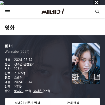
닫
기
영화
화녀
Wannabe (2024)
개봉
2024-03-14
등급
청소년 관람불가
시간
103분
관객
7,075명
장르
스릴러
개봉
2024-03-14
감독
유영선
출연
박지연
(수연)
송지은
(지민)
씨네21 전문가 별점
관객 별점