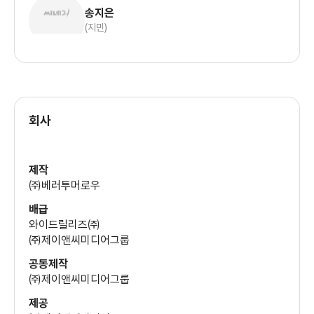
송지은
(지민)
회사
제작
㈜베러투머로우
배급
와이드릴리즈㈜
㈜제이앤씨미디어그룹
공동제작
㈜제이앤씨미디어그룹
제공