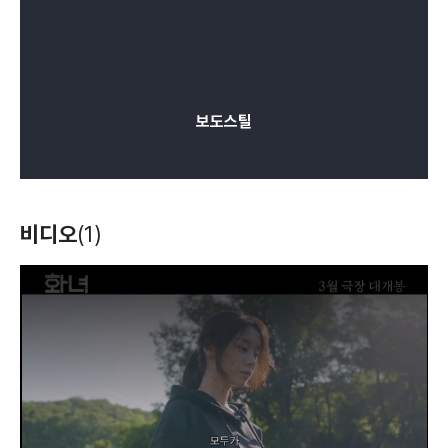
보도스틸
비디오
(1)
T
h
i
s
i
s
a
m
o
d
a
l
w
i
n
d
o
w