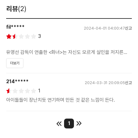
리뷰
(2)
fil*****
2024-04-01 04:00:47
신고
3
유영선 감독이 연출한 <화녀>는 자신도 모르게 살인을 저지른
여배우에 관한 이야기를 담고 있습니다.
더보기
슈퍼스타였지만 음주운전으로 인해 자숙의 시간을 갖은 후 에세이
출간으로 복귀를 한 수연(박지연)은 단 한 명의 팬이 싸인회에서
214*****
2024-03-31 20:09:05
신고
싸인을 받을 정도로 대중에게 외면을 받습니다. 스트레스로 인해
1
손대지 말아야 할 술에 다시 손을 대고 취한 상태로 집으로 옵니다.
아이돌들이 장난치듯 연기하며 만든 것 같은 느낌이 든다.
불편한 관계인 소속사의 라이징 신인배우와 함께 사는 수연은
그녀가 자신의 뒷담화를 하고 다닌다는 이야기를 듣고 그녀와
시비가 붙습니다. 싸움은 일단락되지만 다시 집에서 술을 마시게
1
된 수연은 잠에서 깨고 난 뒤 충격적인 현장을 목격하고 맙니다.
후배가 죽어 있는 상태로 누워있는 것이죠. 놀란 그녀는 소속사