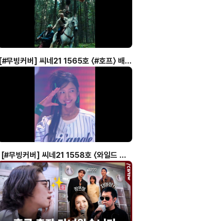
[#무빙커버] 씨네21 1565호 〈#호프〉 배우
황정민, 조인성, 정호연
[#무빙커버] 씨네21 1558호 〈와일드 씽〉
#강동원 #엄태구 #박지현