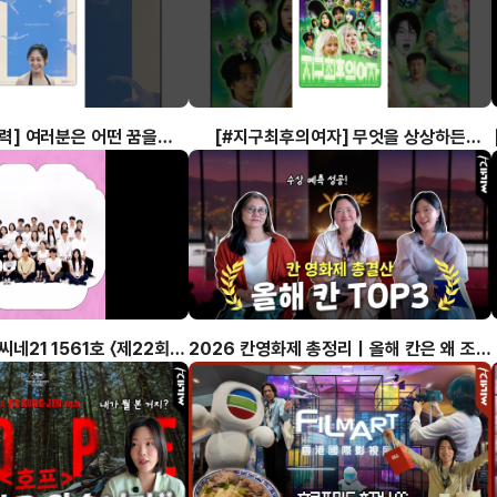
력] 여러분은 어떤 꿈을
[#지구최후의여자] 무엇을 상상하든
#오재형 #김소영 #정희정
그것은 아마도(?) 빗나갈 것이다! 🌏👨‍🚀#
염문경 #이종민
씨네21 1561호 〈제22회
2026 칸영화제 총정리｜올해 칸은 왜 조금
쟝센단편영화제〉
아쉬웠을까?