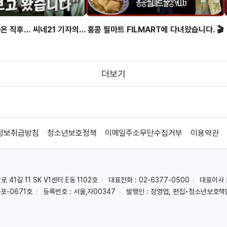
나온 직후… 씨네21 기자의
홍콩 필마트 FILMART에 다녀왔습니다. 🎬
솔직한 첫인상
더보기
정보취급방침
청소년보호정책
이메일주소무단수집거부
이용약관
41길 11 SK V1센터 E동 1102호
대표전화 : 02-6377-0500
대표이사 
포-0671호
등록번호 : 서울,자00347
발행인 : 장영엽, 편집•청소년보호책