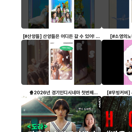
[#산양들] 산양들은 어디든 갈 수 있어! 🌿
[#소영의노
🐇🐔🦆🎒#박혜진 #이승연 #박효은 #
꾸시나요?🩰✨
최수인
🍿2026년 경기인디시네마 첫번째
[#무빙커버] 
배급지원작, 〈여름의 카메라〉📸🌿
미