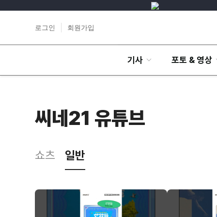
로그인
회원가입
기사
포토 & 영상
씨네21 유튜브
쇼츠
일반