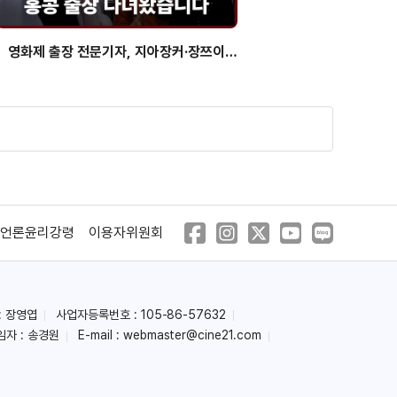
영화제 출장 전문기자, 지아장커·장쯔이
보고 온 썰 푼다
언론윤리강령
이용자위원회
: 장영엽
사업자등록번호 : 105-86-57632
임자 : 송경원
E-mail :
webmaster@cine21.com