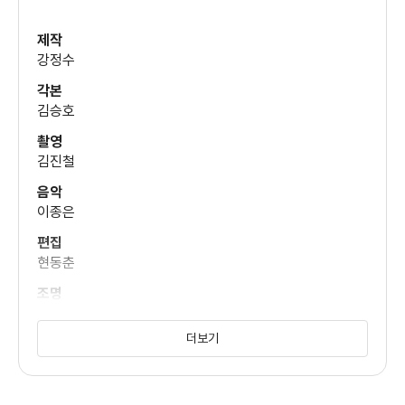
제작
강정수
각본
김승호
촬영
김진철
음악
이종은
편집
현동춘
조명
전명천
더보기