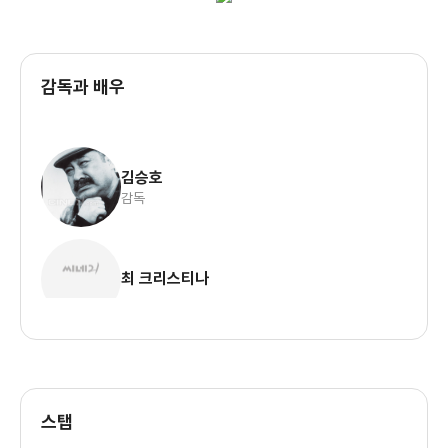
감독과 배우
김승호
감독
최 크리스티나
스탭