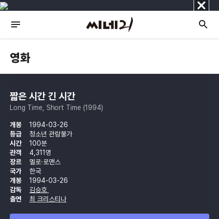
닫
기
영화
짧은 시간 긴 시간
Long Time, Short Time (1994)
개봉
1994-03-26
등급
청소년 관람불가
시간
100분
관객
4,311명
장르
멜로·로맨스
국가
한국
개봉
1994-03-26
감독
김승호
출연
최 크리스티나