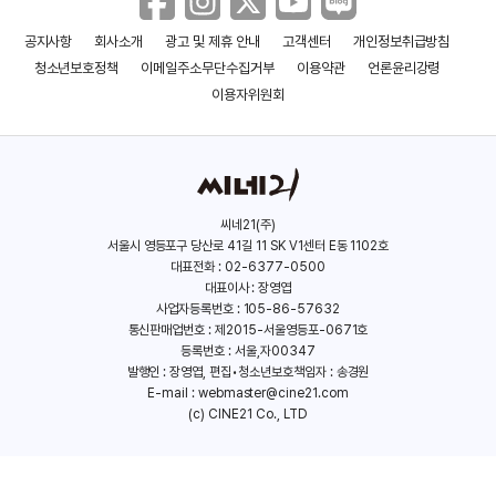
공지사항
회사소개
광고 및 제휴 안내
고객센터
개인정보취급방침
이쁜이
동백아가씨
청소년보호정책
이메일주소무단수집거부
이용약관
언론윤리강령
(1964)
(1964)
이용자위원회
씨네21(주)
서울시 영등포구 당산로 41길 11 SK V1센터 E동 1102호
대표전화 : 02-6377-0500
대표이사 : 장영엽
사업자등록번호 : 105-86-57632
통신판매업번호 : 제2015-서울영등포-0671호
등록번호 : 서울,자00347
발행인 : 장영엽, 편집•청소년보호책임자 : 송경원
E-mail :
webmaster@cine21.com
(c) CINE21 Co., LTD
서울로 가는 길
골목안 풍경
(1962)
(1962)