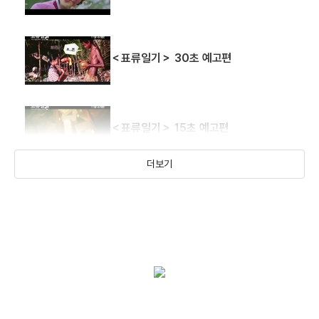
애니깽
환희
충무로 돈키호테
＜표류일기＞ 30초 예고편
(1996)
(1996)
(1996)
편집
편집
편집
＜표류일기＞ 15초 예고편
더보기
＜표류일기＞ 예고편
카루나
천년환생
1996 뽕
(1996)
(1996)
(1996)
편집
편집
편집