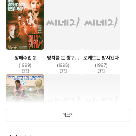
깡패수업 2
망치를 든 짱구와
로케트는 발사됐다
땡칠이
(1999)
(1998)
(1997)
편집
편집
편집
더보기