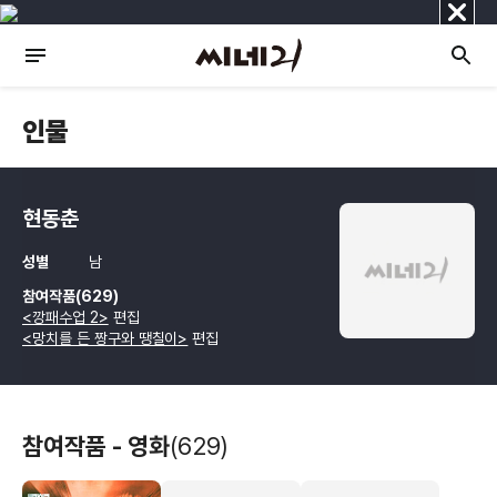
닫
기
인물
현동춘
성별
남
참여작품(629)
<깡패수업 2>
편집
<망치를 든 짱구와 땡칠이>
편집
참여작품 - 영화
(629)