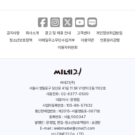
공지사항
회사소개
광고 및 제휴 안내
고객센터
개인정보취급방침
청소년보호정책
이메일주소무단수집거부
이용약관
언론윤리강령
에로엑스
알바트로스
투맨
이용자위원회
(1996)
(1996)
(1996)
편집
편집
편집
씨네21(주)
서울시 영등포구 당산로 41길 11 SK V1센터 E동 1102호
대표전화 : 02-6377-0500
대표이사 : 장영엽
사업자등록번호 : 105-86-57632
통신판매업번호 : 제2015-서울영등포-0671호
등록번호 : 서울,자00347
하얀 노을
여자가 타락하는
에로스 2
발행인 : 장영엽, 편집•청소년보호책임자 : 송경원
이유
(1996)
(1996)
(1996)
E-mail :
webmaster@cine21.com
편집
편집
편집
(c) CINE21 Co., LTD