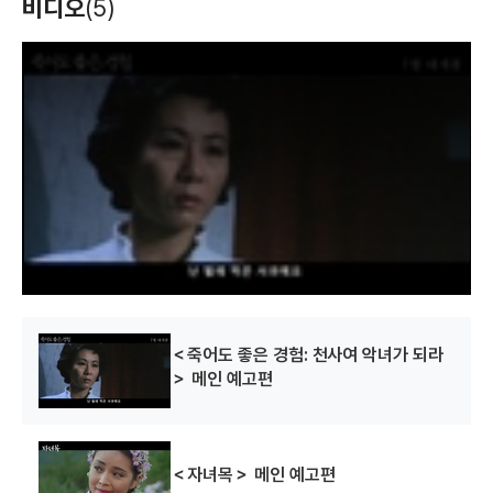
표류일기
테러리스트2
스커트 속의 드라마
비디오
(5)
(1997)
(1997)
(1997)
편집
편집
편집
T
h
i
s
i
s
a
m
o
d
a
l
w
i
n
d
o
w
.
앉은뱅이 꽃
크레이지 댄스
큐
(1997)
(1997)
(1996)
편집
편집
편집
＜죽어도 좋은 경험: 천사여 악녀가 되라
＞ 메인 예고편
＜자녀목＞ 메인 예고편