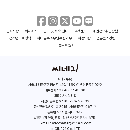
공지사항
회사소개
광고 및 제휴 안내
고객센터
개인정보취급방침
스타박’스 다방
스피드
청소년보호정책
이메일주소무단수집거부
이용약관
언론윤리강령
(2016)
(2015)
이용자위원회
씨네21(주)
서울시 영등포구 당산로 41길 11 SK V1센터 E동 1102호
대표전화 : 02-6377-0500
대표이사 : 장영엽
사업자등록번호 : 105-86-57632
통신판매업번호 : 제2015-서울영등포-0671호
등록번호 : 서울,자00347
발행인 : 장영엽, 편집•청소년보호책임자 : 송경원
E-mail :
webmaster@cine21.com
(c) CINE21 Co., LTD