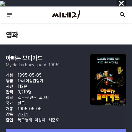
닫
기
영화
아빠는 보디가드
My dad is body guard (1995)
개봉
1995-05-05
등급
15세이상관람가
시간
112분
관객
3,210명
장르
멜로·로맨스, 코미디
국가
한국
개봉
1995-05-05
감독
김기영
출연
독고영재
이상아
허준호