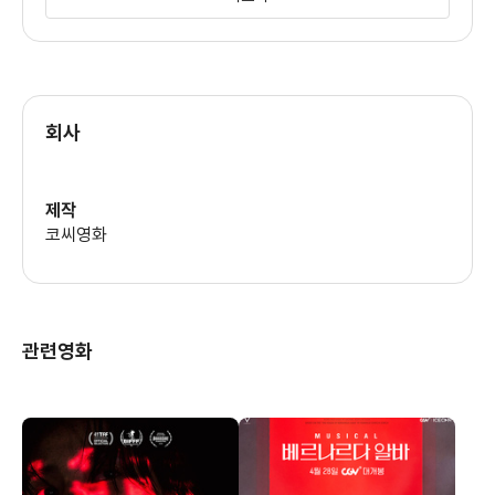
조명
최입춘
회사
제작
코씨영화
관련영화