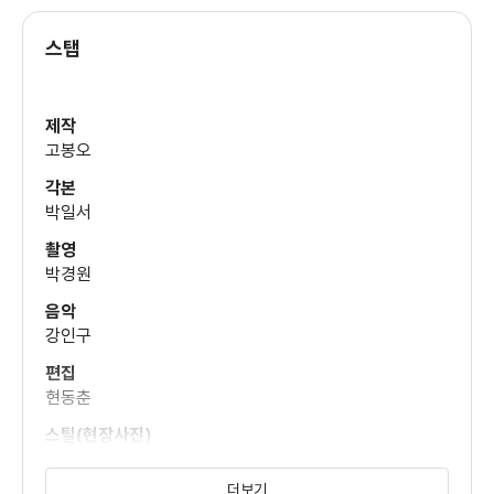
스탭
남궁원
제작
고봉오
윤다훈
각본
박일서
촬영
박경원
음악
강인구
편집
현동춘
스틸(현장사진)
정기성
더보기