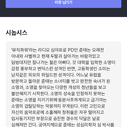
리뷰 남기기
시놉시스
'뮤직파워'라는 라디오 심야프로 PD인 준태는 오래전
아내와 사별하고 현재 두딸과 살아가는 바람끼있고
덤벙대지만 잘나가는 젊은 아빠다. 갓 대학을 입학한 소영이
감정 풍부하고 변덕스런 성격인 반면, 고등학생인 소미는
남자같은 외모의 와일드한 성격이다. 어느날 유럽을
방문하고 돌아온 준태는 소녀티를 벗고 완전한 숙녀가 된
소영과, 소영을 찾아오는 다양한 개성의 청년들을 보고
불안해지기 시작한다. 소영의 성숙을 인정하지 못하는
준태는 소영을 지키기위해 동분서주하게되고 급기야는
소영의 겁탈당하는 악몽까지 꾸게된다. 이런 고민으로
자신의 음악프로에 소홀해져 청취율은 자꾸 떨어지고
입사동기지만 부장으로 승진한 경수의 닥달은 날로
심해져만 간다. 궁여지책으로 준태는 성심리학자 심 박사를