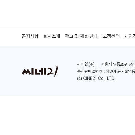
공지사항
회사소개
광고 및 제휴 안내
고객센터
개인
씨네21(주)
서울시 영등포구 당산로 
통신판매업번호 : 제2015-서울영등
(c) CINE21 Co., LTD