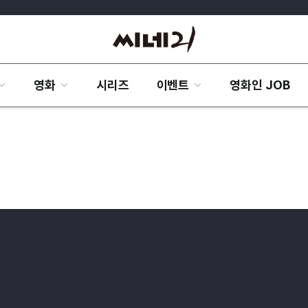
영화
시리즈
이벤트
영화인 JOB