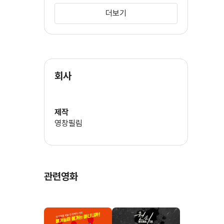
더보기
특수분장
박준하
회사
제작
영창필림
관련영화