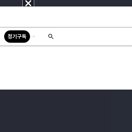
닫
기
정기구독