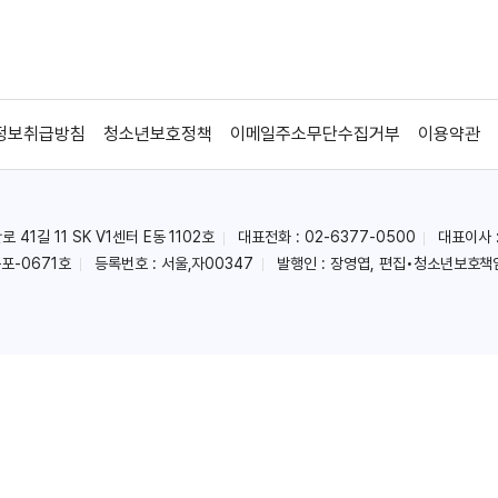
정보취급방침
청소년보호정책
이메일주소무단수집거부
이용약관
41길 11 SK V1센터 E동 1102호
대표전화 : 02-6377-0500
대표이사 
포-0671호
등록번호 : 서울,자00347
발행인 : 장영엽, 편집•청소년보호책