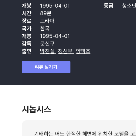
개봉
1995-04-01
등급
청소년
시간
89분
장르
드라마
국가
한국
개봉
1995-04-01
감독
문신구
출연
박진실
정선우
양택조
리뷰 남기기
시놉시스
기태하는 어느 한적한 해변에 위치한 모텔을 고