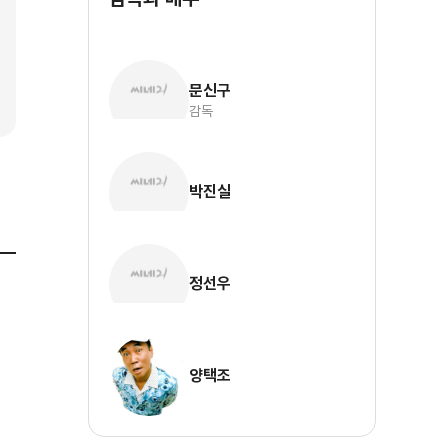
문신구
감독
박진실
정선우
양택조