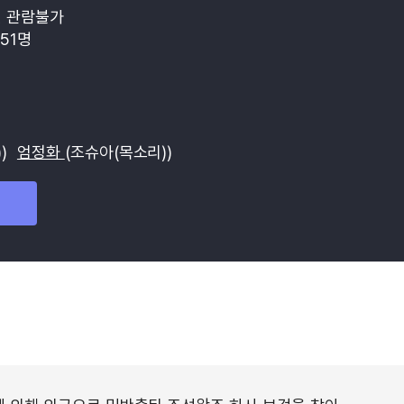
 관람불가
751명
))
엄정화
(조슈아(목소리))