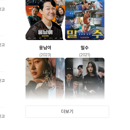
신고
신고
웅남이
밀수
(2023)
(2021)
신고
더보기
신고
내가 죽던 날
국가부도의 날
(2020)
(2017)