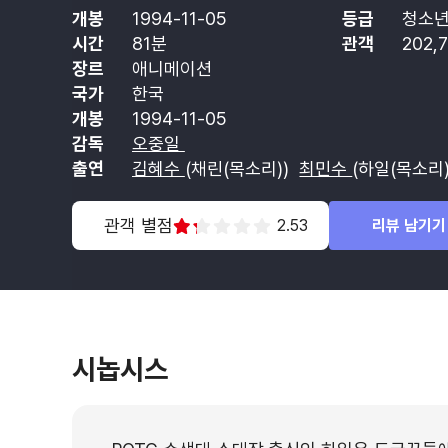
개봉
1994-11-05
등급
청소년
시간
81분
관객
202,
장르
애니메이션
국가
한국
개봉
1994-11-05
감독
오중일
출연
김혜수
(채린(목소리))
최민수
(하일(목소리
관객 별점
2.53
리뷰 남기기
시놉시스