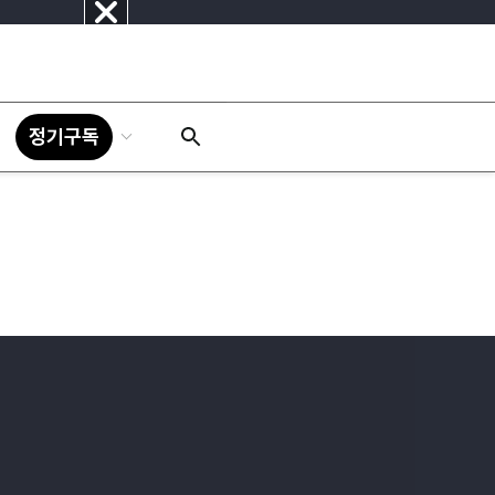
닫
기
정기구독