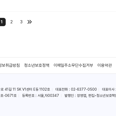
1
2
3
정보취급방침
청소년보호정책
이메일주소무단수집거부
이용약관
41길 11 SK V1센터 E동 1102호
대표전화 : 02-6377-0500
대표이사 
포-0671호
등록번호 : 서울,자00347
발행인 : 장영엽, 편집•청소년보호책