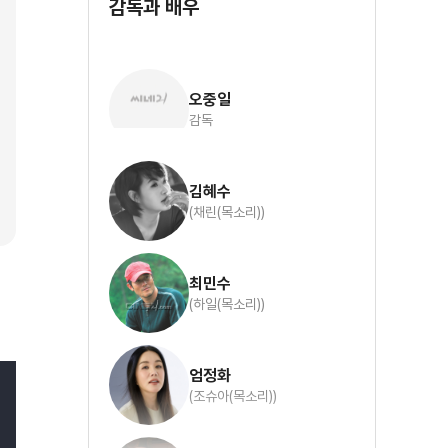
감독과 배우
오중일
감독
김혜수
(채린(목소리))
최민수
(하일(목소리))
엄정화
(조슈아(목소리))