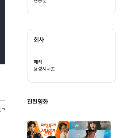
현동춘
회사
제작
용성시네콤
관련영화
신고