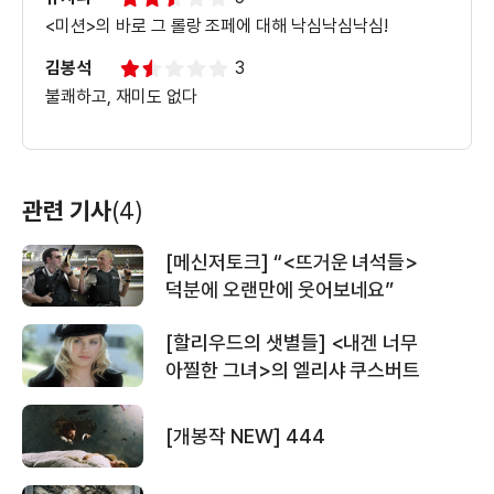
<미션>의 바로 그 롤랑 조페에 대해 낙심낙심낙심!
김봉석
3
불쾌하고, 재미도 없다
관련 기사
(4)
[메신저토크] “<뜨거운 녀석들>
덕분에 오랜만에 웃어보네요”
[할리우드의 샛별들] <내겐 너무
아찔한 그녀>의 엘리샤 쿠스버트
[개봉작 NEW] 444