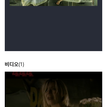
비디오
(1)
T
h
i
s
i
s
a
m
o
d
a
l
w
i
n