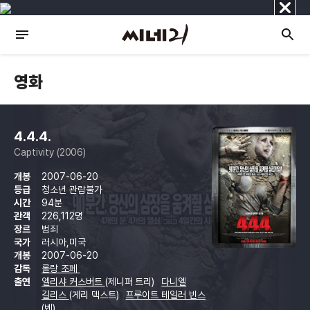
닫
기
영화
4.4.4.
Captivity (2006)
개봉
2007-06-20
등급
청소년 관람불가
시간
94분
관객
226,112명
장르
범죄
국가
러시아,미국
개봉
2007-06-20
감독
롤랑 조페
출연
엘리샤 커스버트
(제니퍼 트리)
다니엘
길리스
(게리 덱스트)
프루이트 테일러 빈스
(벤)