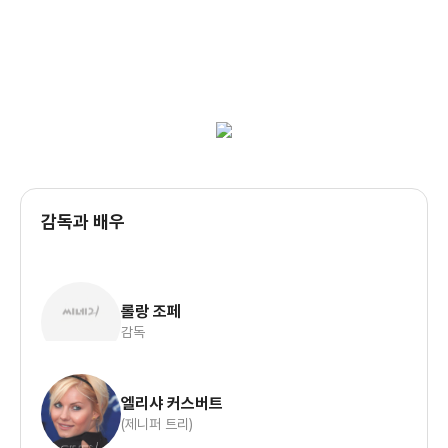
감독과 배우
롤랑 조페
감독
엘리샤 커스버트
(제니퍼 트리)