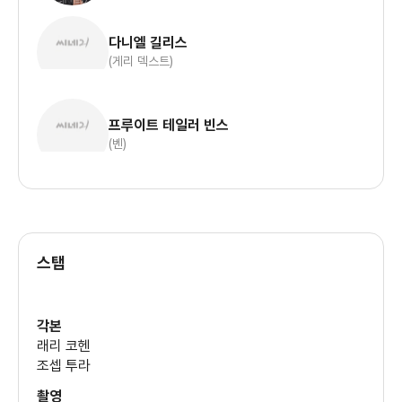
다니엘 길리스
(게리 덱스트)
프루이트 테일러 빈스
(벤)
스탭
각본
래리 코헨
조셉 투라
촬영