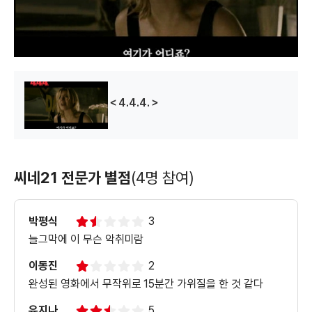
d
o
w
.
＜4.4.4.＞
씨네21 전문가 별점
(4명 참여)
박평식
3
늘그막에 이 무슨 악취미람
이동진
2
완성된 영화에서 무작위로 15분간 가위질을 한 것 같다
유지나
5