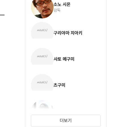
소노 시온
감독
구리야마 치아키
사토 메구미
츠구미
오스기 렌
더보기