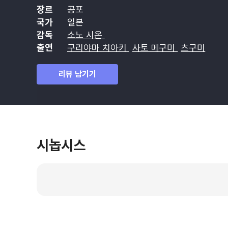
장르
공포
국가
일본
감독
소노 시온
출연
구리야마 치아키
사토 메구미
츠구미
리뷰 남기기
시놉시스