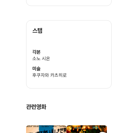
스탭
각본
소노 시온
미술
후쿠자와 카츠히로
관련영화