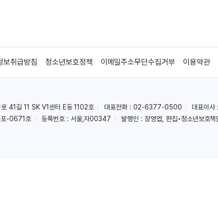
정보취급방침
청소년보호정책
이메일주소무단수집거부
이용약관
41길 11 SK V1센터 E동 1102호
대표전화 : 02-6377-0500
대표이사 
포-0671호
등록번호 : 서울,자00347
발행인 : 장영엽, 편집•청소년보호책