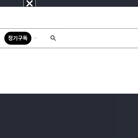
닫
기
정기구독