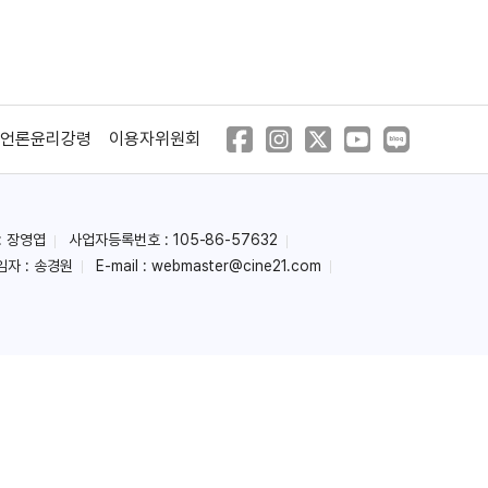
불멸의 검
도쿄 흡혈 호텔
(2017)
(2017)
언론윤리강령
이용자위원회
: 장영엽
사업자등록번호 : 105-86-57632
임자 : 송경원
E-mail :
webmaster@cine21.com
더 소노 시온
안티포르노
(2016)
(2016)