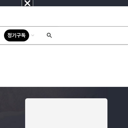
닫
기
정기구독