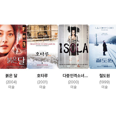
붉은 달
호타루
다중인격소녀
철도원
ISOLA
(2004)
(2001)
(2000)
(1999)
미술
미술
미술
미술