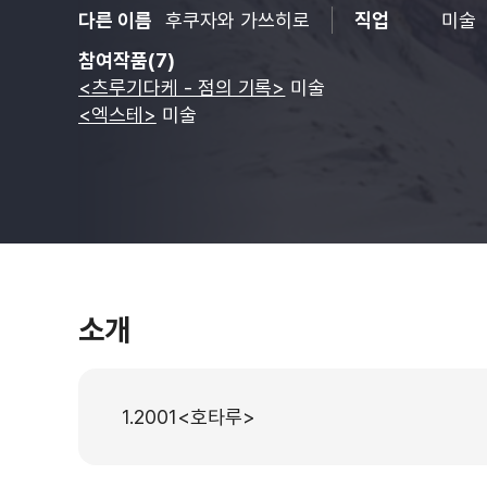
다른 이름
후쿠자와 가쓰히로
직업
미술
참여작품(7)
<츠루기다케 - 점의 기록>
미술
<엑스테>
미술
소개
1.2001<호타루>