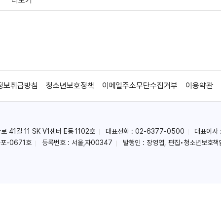
더보기
정보취급방침
청소년보호정책
이메일주소무단수집거부
이용약관
41길 11 SK V1센터 E동 1102호
대표전화 : 02-6377-0500
대표이사 
포-0671호
등록번호 : 서울,자00347
발행인 : 장영엽, 편집•청소년보호책