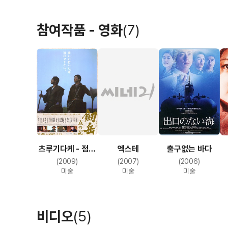
참여작품 - 영화
(7)
츠루기다케 - 점의
엑스테
출구없는 바다
기록
(2009)
(2007)
(2006)
미술
미술
미술
비디오
(5)