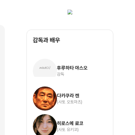
감독과 배우
후루하타 야스오
감독
다카쿠라 켄
(사토 오토마츠)
히로스에 료코
(사토 유키코)