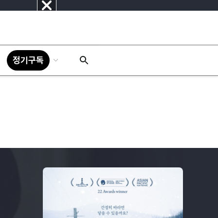
닫
기
정기구독