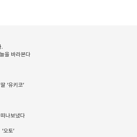
.
 하늘을 바라본다
딸 ‘유키코’
서 떠나보냈다
‘오토’