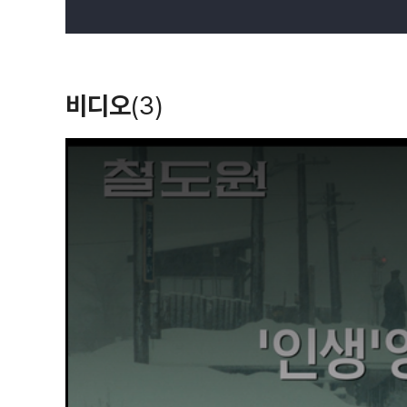
비디오
(3)
T
h
i
s
i
s
a
m
o
d
a
l
w
i
n
d
o
w
.