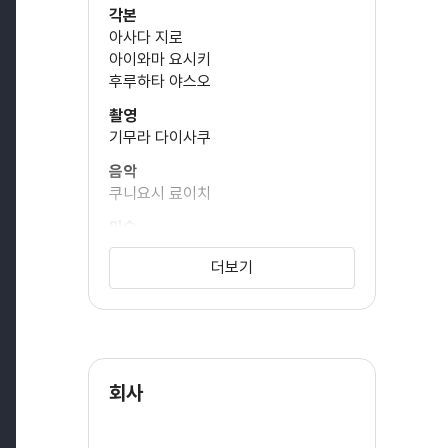
각본
아사다 지로
아이와마 요시키
이타히가시 에이지
후루하타 야스오
촬영
기무라 다이사쿠
혼다 히로타로
음악
쿠니요시 료이치
미술
후쿠자와 카츠히로
이시바시 하스지
더보기
시무라 켄
회사
나라오카 토모코