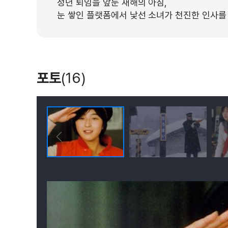
정년 퇴임을 앞둔 새해의 아침,
눈 쌓인 플랫폼에서 낯선 소녀가 천진한 인사
포토
(16)