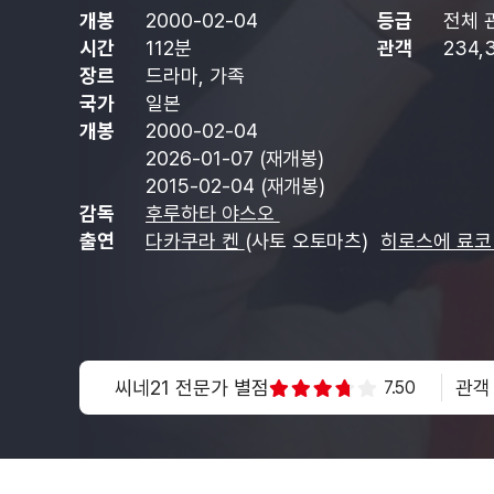
개봉
2000-02-04
등급
전체 
시간
112분
관객
234,
장르
드라마, 가족
국가
일본
개봉
2000-02-04
2026-01-07 (재개봉)
2015-02-04 (재개봉)
감독
후루하타 야스오
출연
다카쿠라 켄
(사토 오토마츠)
히로스에 료
씨네21 전문가 별점
관객
7.50