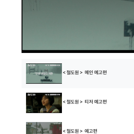
＜철도원＞ 메인 예고편
＜철도원＞ 티저 예고편
＜철도원＞ 예고편