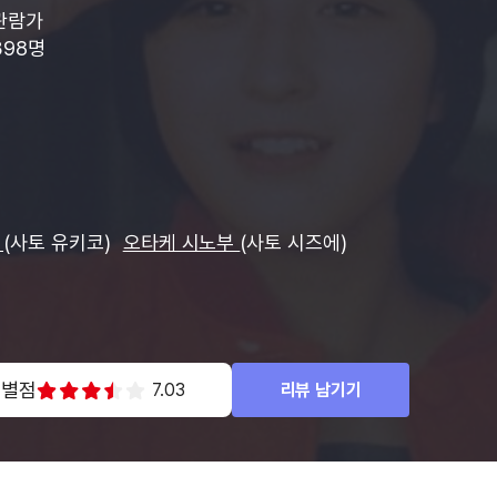
관람가
398명
코
(사토 유키코)
오타케 시노부
(사토 시즈에)
 별점
7.03
리뷰 남기기