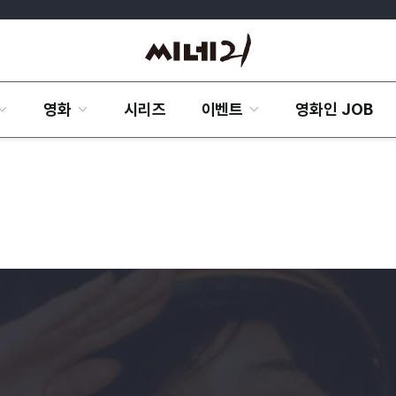
영화
시리즈
이벤트
영화인 JOB