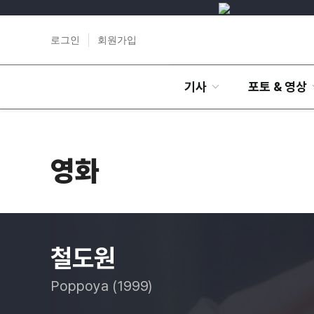
로그인
회원가입
기사
포토 & 영상
영화
철도원
Poppoya (1999)