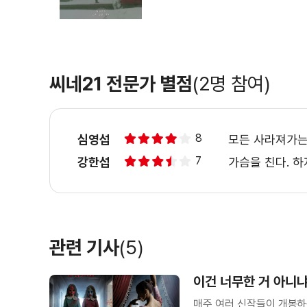
씨네21 전문가 별점
(2명 참여)
8
심영섭
모든 사라져가는
7
강한섭
가슴을 친다. 
관련 기사
(5)
이건 너무한 거 아니냐
매주 여러 신작들이 개봉하