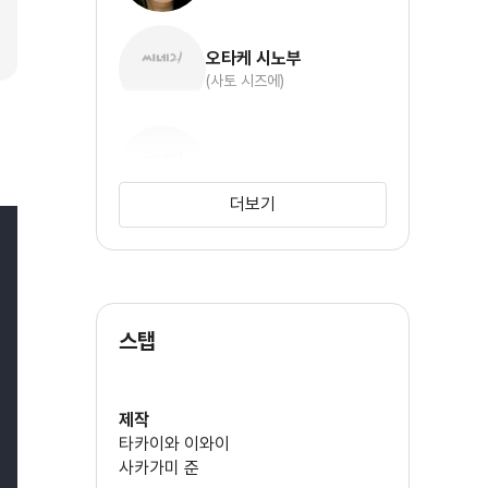
오타케 시노부
(사토 시즈에)
요시오카 히데타카
더보기
안도 마사노부
스탭
히라타 미츠루
제작
타카이와 이와이
사카가미 준
타나카 마사루