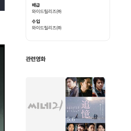
배급
와이드릴리즈㈜
수입
타나카 요시코
와이드릴리즈㈜
코바야시 넨지
관련영화