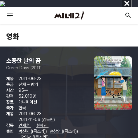
닫
기
영화
소중한 날의 꿈
Green Days (2011)
개봉
2011-06-23
등급
전체 관람가
시간
95분
관객
52,010명
장르
애니메이션
국가
한국
개봉
2011-06-23
2011-11-06 (감독판)
감독
안재훈
한혜진
출연
박신혜
((목소리))
송창의
((목소리))
오연서
((목소리))