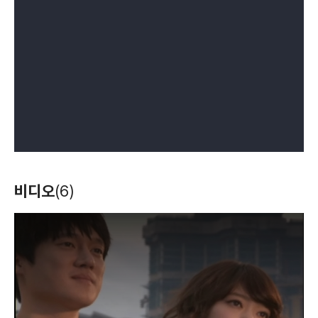
비디오
(6)
T
h
i
s
i
s
a
m
o
d
a
l
w
i
n