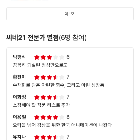
더보기
＜소중한 날의 꿈＞ vip시사인터뷰 영상
씨네21 전문가 별점
(6명 참여)
박평식
6
＜소중한 날의 꿈＞ 배우 인터뷰 영상
꼼꼼히 되살린 정성만으로도
황진미
7
수채화로 담은 아련한 향수, 그리고 아린 성장통
이화정
7
소장해야 할 작품 리스트 추가
이용철
8
오락을 넘어 감상을 위한 한국 애니메이션이 나왔다
유지나
7