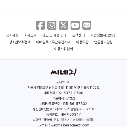
공지사항
회사소개
광고 및 제휴 안내
고객센터
개인정보취급방침
무녀도
형
청소년보호정책
이메일주소무단수집거부
이용약관
언론윤리강령
(2017)
(2016)
이용자위원회
씨네21(주)
서울시 영등포구 당산로 41길 11 SK V1센터 E동 1102호
대표전화 : 02-6377-0500
대표이사 : 장영엽
사업자등록번호 : 105-86-57632
통신판매업번호 : 제2015-서울영등포-0671호
등록번호 : 서울,자00347
발행인 : 장영엽, 편집•청소년보호책임자 : 송경원
E-mail :
webmaster@cine21.com