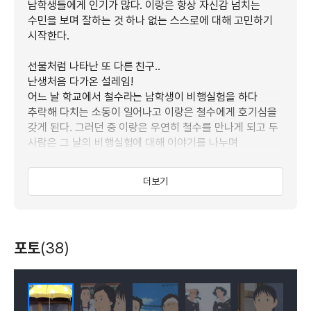
남학생들에게 인기가 많다. 이랑은 항상 자신감 넘치는
수민을 보며 잘하는 것 하나 없는 스스로에 대해 고민하기
시작한다.
선물처럼 나타난 또 다른 친구..
난생처음 다가온 설레임!
어느 날 학교에서 철수라는 남학생이 비행실험을 하다
추락해 다치는 소동이 일어나고 이랑은 철수에게 호기심을
갖게 된다. 그러던 중 이랑은 우연히 철수를 만나게 되고 두
사람은 그 날의 비행실험에 대해 이야기를 나누며
가까워진다. 이랑을 자신의 아지트에 초대한 철수는
이랑에게 자신의 발명품을 보여주며 비행과 우주탐사에
더보기
대한 꿈을 이야기 한다. 함께 시간을 나누며 서로에 대해 더
알아가기 시작하는 두 사람. 이랑은 첫 만남에서 자신의
이야기에 고개를 끄덕여 준 이랑으로 인해 스스로에게
자신감이 생겼다는 철수의 말에 설레인다.
포토
(38)
한편, 꿈과 재능이 넘치는 수민과 철수를 만나며 자신의
미래에 대해 더욱 고민하던 이랑은 다시꿈을 꾸게 되는데
…….
과연 이랑은 다시 달릴 수 있을까?