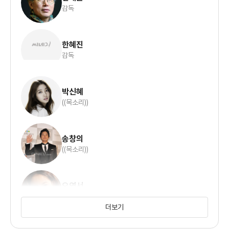
감독
한혜진
감독
박신혜
((목소리))
송창의
((목소리))
오연서
((목소리))
더보기