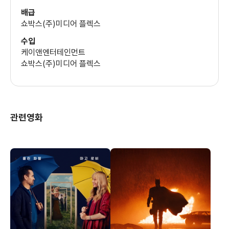
광활한 자연을 담아내는 맛이 영화 속에 잘 담겨져 있더라..
배급
마크 스트롱
쇼박스(주)미디어 플렉스
거기에 시베리아를 탈출하여 추위와 더위에 맞서서 자유를 찾기
수입
위해 한걸음 한걸음 걸어가는 인물들의 모습을 보면서 보는
케이앤엔터테인먼트
사람에
쇼박스(주)미디어 플렉스
따라선 아쉽다는 느낌이 많이 받겟다는 생각도 해보았지만
광활한 자연과 함께 자유를 찾아 걸어가는 인물들의 모습을
보면서
관련영화
자유 그리고 물의 소중함을 다시한번 느낄수 잇게 해주었다는 것
같다.
배우들의 연기도 괜찮았던 것 같다.. 특히 콜린 파렐씨와
애드 해리스씨의 연기가 특히 인상깊었다고 할수 있다..
시얼샤 로넌씨와 짐 스터게스씨의 연기는 이 두분에 비하면