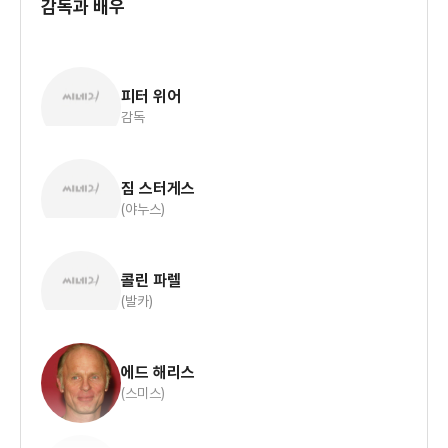
감독과 배우
피터 위어
감독
,를 연출한 피터 위어 감독이 연출을
맡은 영화
짐 스터게스
(야누스)
이 영화를 보고서 느낄수 잇는 것은 자유를 찾기 위해서 탈주하여
콜린 파렐
(발카)
끊임없이 걸어가는 그들의 모습을 광활한 자연의 모습과 함께 잘
보여주엇다는 것이다.
에드 해리스
1939년 폴란드에서 주인공 야누스가 공산당에게 붙잡히게
(스미스)
되면서