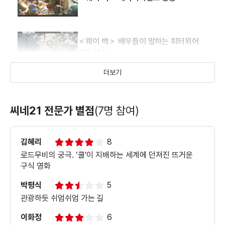
＜웨이 백＞ 배우들이 말하는 피터위어
감독 영상
더보기
씨네21 전문가 별점
(7명 참여)
김혜리
8
로드무비의 궁극. ‘쿨’이 지배하는 세계에 던져진 뜨거운
구식 영화
박평식
5
관광하듯 쉬엄쉬엄 가는 길
이화정
6