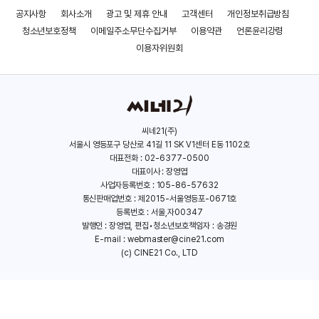
공지사항
회사소개
광고 및 제휴 안내
고객센터
개인정보취급방침
이니셰린의 밴시
보이저스
청소년보호정책
이메일주소무단수집거부
이용약관
언론윤리강령
(2022)
(2021)
이용자위원회
씨네21(주)
서울시 영등포구 당산로 41길 11 SK V1센터 E동 1102호
대표전화 : 02-6377-0500
대표이사 : 장영엽
사업자등록번호 : 105-86-57632
통신판매업번호 : 제2015-서울영등포-0671호
등록번호 : 서울,자00347
발행인 : 장영엽, 편집•청소년보호책임자 : 송경원
E-mail :
webmaster@cine21.com
(c) CINE21 Co., LTD
애프터 양
젠틀맨
(2021)
(2020)