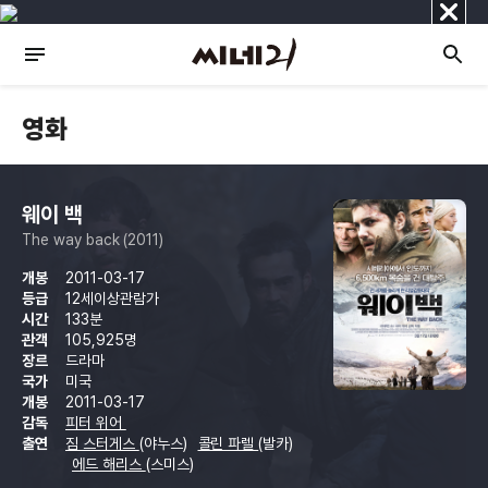
닫
기
영화
웨이 백
The way back (2011)
개봉
2011-03-17
등급
12세이상관람가
시간
133분
관객
105,925명
장르
드라마
국가
미국
개봉
2011-03-17
감독
피터 위어
출연
짐 스터게스
(야누스)
콜린 파렐
(발카)
에드 해리스
(스미스)