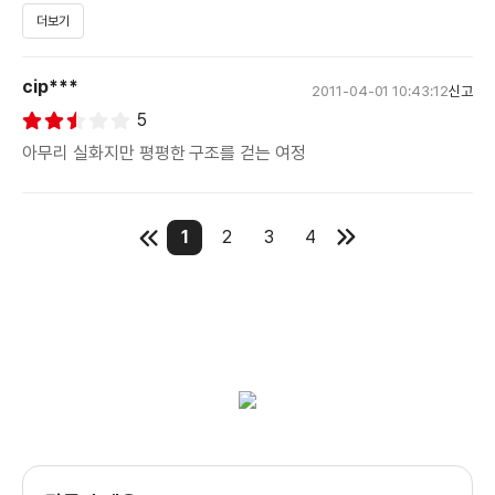
=======================
더보기
감독;피터 위어
주연;짐 스터게스,콜린 파렐,시얼샤 로넌
cip***
2011-04-01 10:43:12
신고
와 를 연출한 피터 위어 감독이
5
8년만에 내놓은 작품으로써, 콜린 파렐 짐 스터게스 시얼샤 로넌
아무리 실화지만 평평한 구조를 걷는 여정
이 주연을 맡은 영화
1
2
3
4
(The Way Back)
개봉 전 시사회에 당첨되었지만 시간이 안 되어서 아쉽게 보지
못한
가운데 개봉 첫 주말에 이 영화를 예매해서 보고 왔다. 과연 나에게
어떤 느낌으로 다가올런지 궁금했던 가운데 이 영화를 본 나의
느낌
을 얘기해보고자 한다.