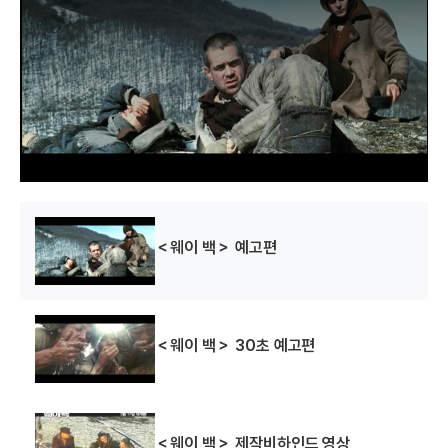
s
a
m
o
d
a
l
w
i
n
d
o
w
.
＜웨이 백＞ 예고편
＜웨이 백＞ 30초 예고편
＜웨이 백＞ 제작비하인드 영상