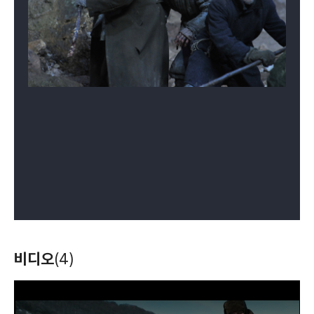
비디오
(4)
T
h
i
s
i