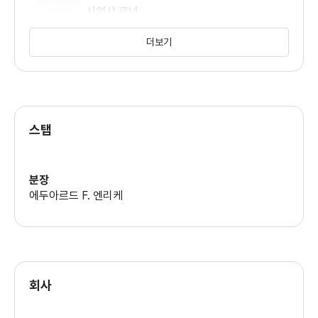
시작하는 이 영화는 130분이라는 긴 러닝타임 동안 1940년
시얼샤 로넌
(이레나)
시베리아 강제 노동수용소인 캠프 105에서 탈출한 7명의
더보기
수감자의
데잔 안젤로프
여정을 보여준다...
스탭
여기서 눈에 띈 것이 바로 내셔널지오그래픽사가 이 영화의
드라고스 부쿠르
제작에
분장
참여했다는 것이다.. 자연 다큐멘터리를 좋아하는 사람들이라면
에두아르드 F. 엔리케
알렉스 포토신
이 회사의 이름을 많이 들었을거라 생각했던 가운데 확실히
내셔널
지오그래픽사가 제작에 참여해서 그런지 내셔널 지오그래픽
구스타프 스카스가드
회사
특유의