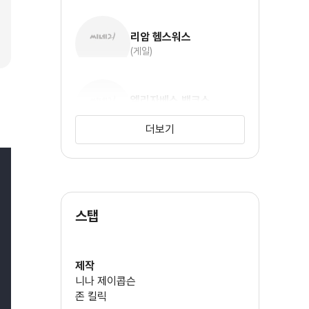
리암 헴스워스
(게일)
엘리자베스 뱅크스
(에피)
더보기
우디 해럴슨
(헤이미치)
스탭
스탠리 투치
(시저 플릭커만)
제작
니나 제이콥슨
레니 크레비츠
존 킬릭
(시나)