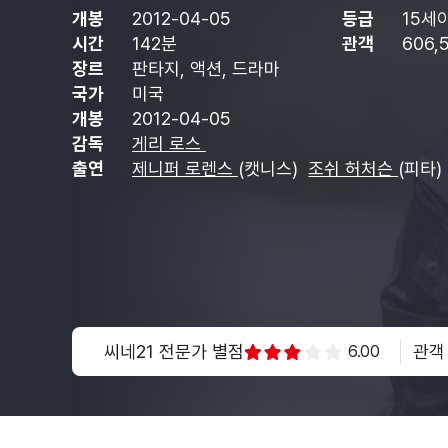
개봉
2012-04-05
등급
15세
시간
142분
관객
606,
장르
판타지, 액션, 드라마
국가
미국
개봉
2012-04-05
감독
게리 로스
출연
제니퍼 로렌스
(캣니스)
조쉬 허처슨
(피타)
씨네21 전문가 별점
관객
6.00