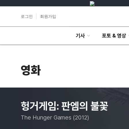
로그인
회원가입
기사
포토 & 영상
영화
헝거게임: 판엠의 불꽃
The Hunger Games (2012)