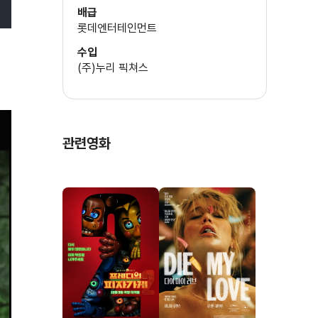
(카토)
배급
캐스팅
롯데엔터테인먼트
데브라 제인
수입
아만들라 스텐버그
기획
(주)누리 픽쳐스
(루)
로빈 비슬
수잔 콜린스
루이스 로스너
재클린 에머슨
(폭스페이스)
관련영화
폴라 말콤슨
(에버딘 부인)
윌로우 쉴즈
(프림로즈)
잭 퀘이드