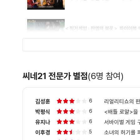
＜헝거게임 : 판엠의 불꽃＞ 파이어볼 
＜헝거게임 : 판엠의 불꽃＞ 양궁협회 
씨네21 전문가 별점
(6명 참여)
＜헝거게임 : 판엠의 불꽃＞ 30초 스
6
김성훈
리얼리티쇼의 판
6
박평식
<배틀 로얄>을
＜헝거게임 : 판엠의 불꽃＞ 캣니스의 
6
유지나
서바이벌 게임 
5
이후경
소녀의 허기를 