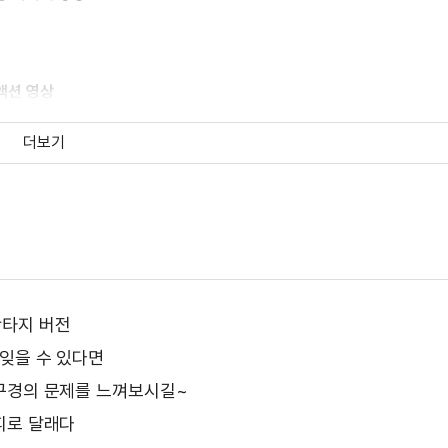
액션 영상
더보기
시사 영상
페셜 영상
타지 버전
 잊을 수 있다면
활 액션 영상
구경의 문제를 느껴보시길~
피로 달래다