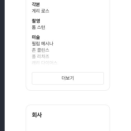
각본
게리 로스
도날드 서덜랜드
촬영
(스노우 대통령)
톰 스턴
미술
필립 메시나
레븐 램빈
존 콜린스
(글리머)
폴 리차즈
래리 다이어스
웨스 벤틀리
분장
더보기
(세네카)
브 닐
원작
수잔 콜린스
이사벨 퍼만
의상
(클로브)
주디아나 마코프스키
회사
조감독
알렉산더 루드윅
스티븐 소더버그