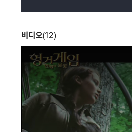
비디오
(12)
T
h
i
s
i
s
a
m
o
d
a
l
w
i
n
d
o
w
.