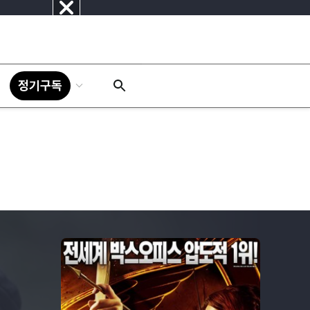
닫
기
정기구독