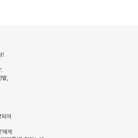
!
.
선발,
발되어
일’에게