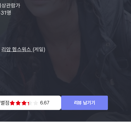
이상관람가
531명
리암 헴스워스
(게일)
 별점
6.67
리뷰 남기기