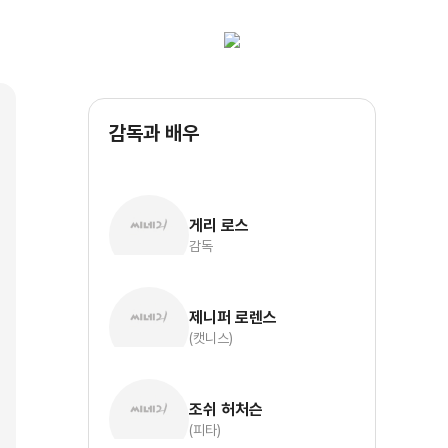
감독과 배우
게리 로스
감독
제니퍼 로렌스
(캣니스)
조쉬 허처슨
(피타)