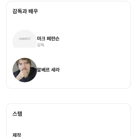
감독과 배우
마크 페란슨
감독
알베르 세라
스탭
제작