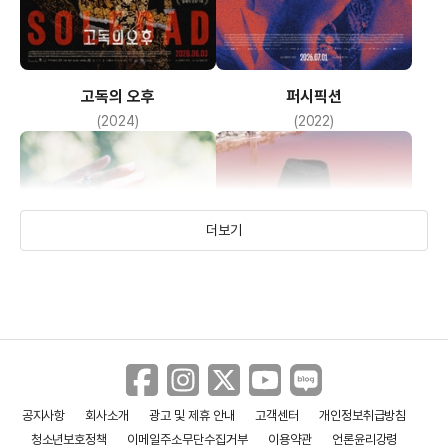
고독의 오후
퍼시픽션
(2024)
(2022)
더보기
공지사항
회사소개
광고 및 제휴 안내
고객센터
개인정보취급방침
내 죽음의 이야기
라스트 무비
청소년보호정책
이메일주소무단수집거부
이용약관
언론윤리강령