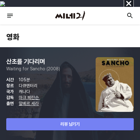
닫
기
영화
산초를 기다리며
Waiting for Sancho (2008)
시간
105분
장르
다큐멘터리
국가
캐나다
감독
마크 페란슨
출연
알베르 세라
리뷰 남기기