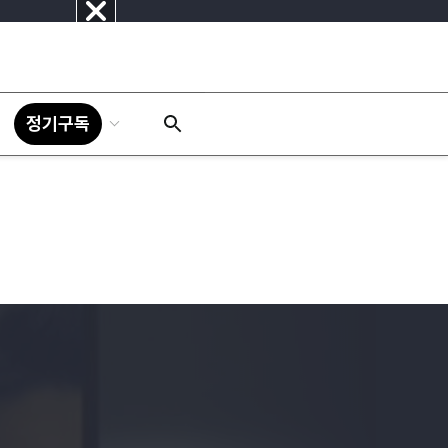
닫
기
정기구독