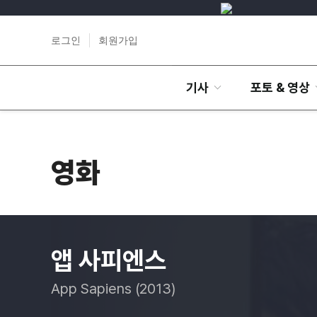
로그인
회원가입
기사
포토 & 영상
영화
앱 사피엔스
App Sapiens (2013)