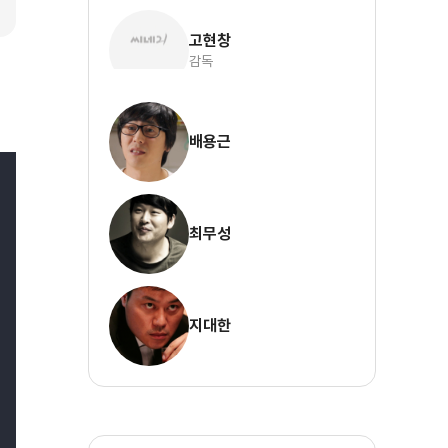
고현창
감독
배용근
최무성
지대한