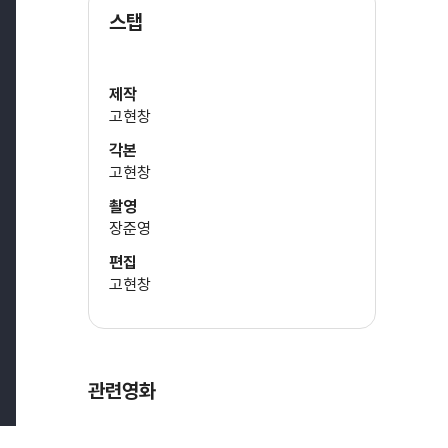
스탭
제작
고현창
각본
고현창
촬영
장준영
편집
고현창
관련영화