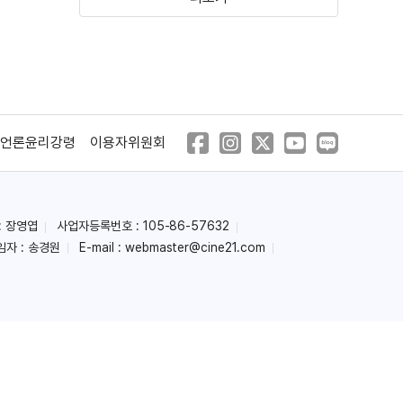
배니싱: 미제사건
대가족
(2022)
(2023)
언론윤리강령
이용자위원회
: 장영엽
사업자등록번호 : 105-86-57632
임자 : 송경원
E-mail :
webmaster@cine21.com
올빼미
악인은 너무 많다 2:
제주 실종사건의 전말
(2022)
(2021)