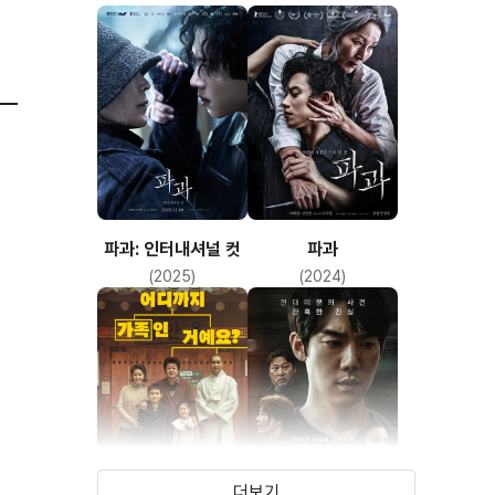
파과: 인터내셔널 컷
파과
(2025)
(2024)
더보기