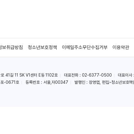
정보취급방침
청소년보호정책
이메일주소무단수집거부
이용약관
41길 11 SK V1센터 E동 1102호
대표전화 : 02-6377-0500
대표이사 
포-0671호
등록번호 : 서울,자00347
발행인 : 장영엽, 편집•청소년보호책