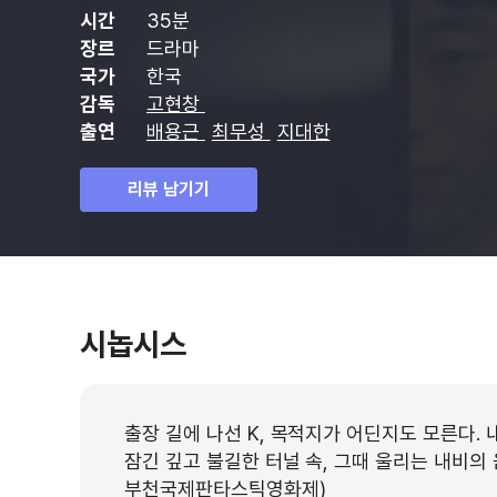
시간
35분
장르
드라마
국가
한국
감독
고현창
출연
배용근
최무성
지대한
리뷰 남기기
시놉시스
출장 길에 나선 K, 목적지가 어딘지도 모른다.
잠긴 깊고 불길한 터널 속, 그때 울리는 내비의 
부천국제판타스틱영화제)