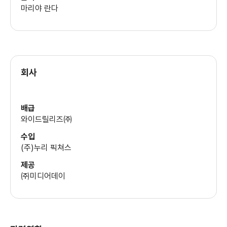
마리야 란다
회사
배급
와이드릴리즈㈜
수입
(주)누리 픽쳐스
제공
㈜미디어데이