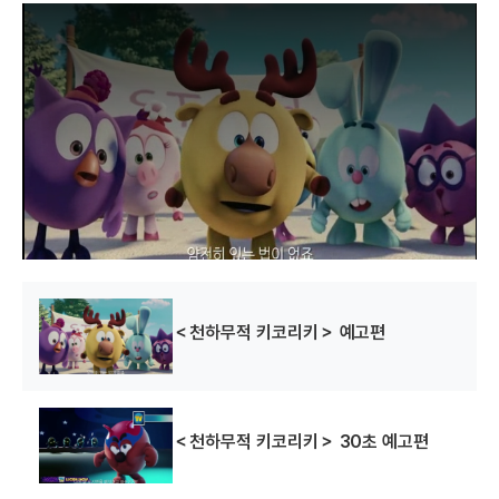
T
h
i
s
i
s
a
m
o
d
a
l
w
i
n
d
o
w
.
＜천하무적 키코리키＞ 예고편
＜천하무적 키코리키＞ 30초 예고편