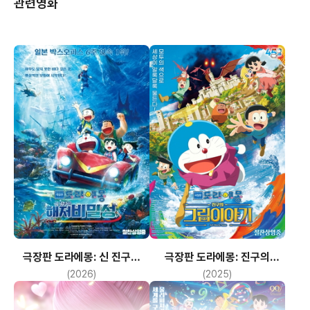
관련영화
극장판 도라에몽: 신 진구의
극장판 도라에몽: 진구의
해저비밀성
그림이야기
(2026)
(2025)