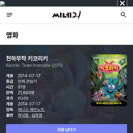
닫
기
영화
천하무적 키코리키
Kikoriki: Team Invincible (2011)
개봉
2014-07-17
등급
전체 관람가
시간
91분
관객
21,889명
국가
러시아
개봉
2014-07-17
감독
데니스 체르노프
출연
최낙윤
김하영
리뷰 남기기