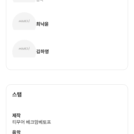
최낙윤
김하영
스탭
제작
티무어 베크맘베토프
음악