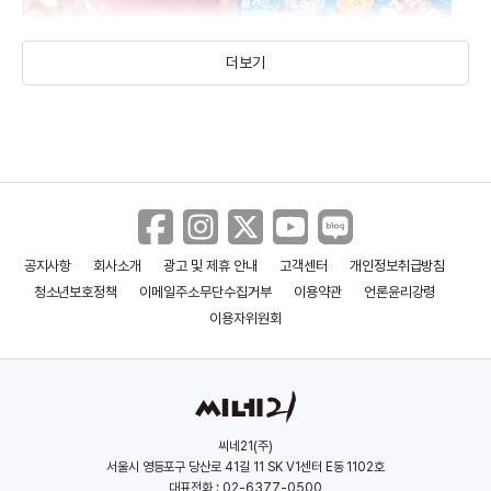
더보기
공지사항
회사소개
광고 및 제휴 안내
고객센터
개인정보취급방침
사랑의 하츄핑
극장판 도라에몽: 진구의 지구
청소년보호정책
이메일주소무단수집거부
이용약관
언론윤리강령
교향곡
(2024)
(2024)
이용자위원회
씨네21(주)
서울시 영등포구 당산로 41길 11 SK V1센터 E동 1102호
대표전화 : 02-6377-0500