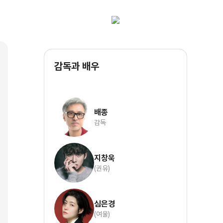
감독과 배우
배종
감독
지창욱
(권유)
심은경
(여울)