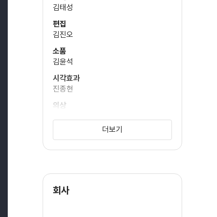
김태성
편집
이하늬
김진오
(사무장)
소품
김윤석
김호정
시각효과
(권유 엄마)
진종현
의상
조상경
이순원
더보기
(갈치)
특수분장
황효균
특수효과
김슬기
정도안
(은폐)
이희경
회사
프로듀서
장영환
심원철