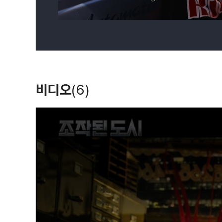
비디오
(6)
T
h
i
s
i
s
a
m
o
d
a
l
w
i
n
d
o
w
.