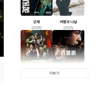
(털보 (게임 캐릭터))
군체
여행과 나날
(2026)
(2025)
더보기
더 킬러스
리볼버
(2024)
(2023)