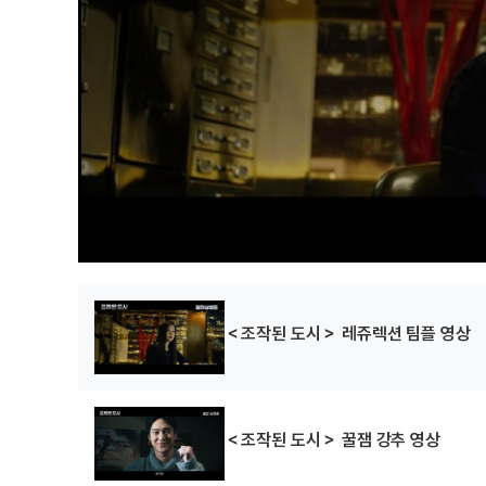
＜조작된 도시＞ 레쥬렉션 팀플 영상
＜조작된 도시＞ 꿀잼 강추 영상