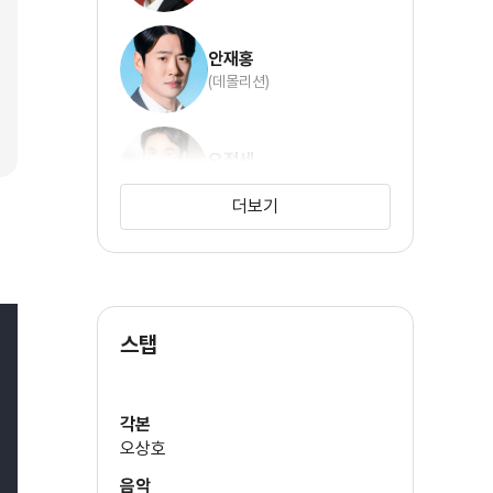
안재홍
(데몰리션)
오정세
(민천상)
더보기
김상호
(마덕수)
스탭
김민교
(용도사)
각본
오상호
김기천
음악
(여백의 미)