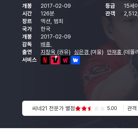
개봉
2017-02-09
등급
15세
시간
126분
관객
2,51
장르
액션, 범죄
국가
한국
개봉
2017-02-09
감독
배종
출연
지창욱
(권유)
심은경
(여울)
안재홍
(데몰
서비스
씨네21 전문가 별점
관객
5.00