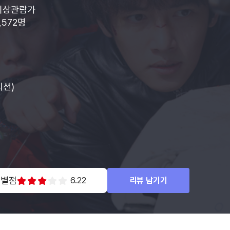
이상관람가
2,572명
리션)
 별점
6.22
리뷰 남기기