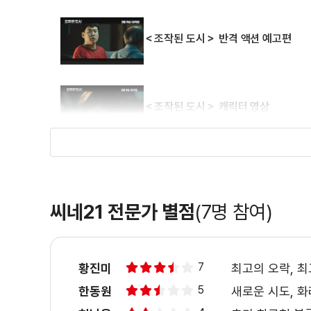
＜조작된 도시＞ 반격 액션 예고편
＜조작된 도시＞ 캐릭터 영상
＜조작된 도시＞ 제작기 영상
씨네21 전문가 별점
(7명 참여)
＜조작된 도시＞ 1차 예고편
7
황진미
최고의 오락, 최
5
한동원
새로운 시도, 화