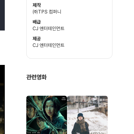
(엄폐)
제작투자
제작
권미경
㈜TPS 컴퍼니
기획
배급
서이안
오상호
CJ 엔터테인먼트
(소현정)
제공
CJ 엔터테인먼트
최귀화
(간수장)
관련영화
권태원
(추상덕 회장)
배민정
(추예리)
김지훈