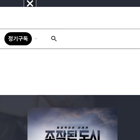
닫
기
정기구독