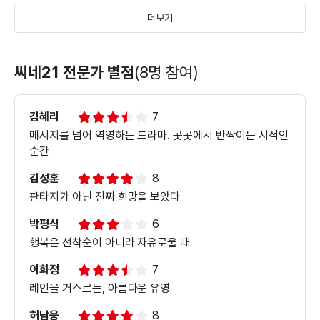
더보기
＜4등＞ 2차 예고편
씨네21 전문가 별점
(8명 참여)
김혜리
7
＜4등＞ 1차 예고편
메시지를 넘어 역영하는 드라마. 곳곳에서 반짝이는 시적인
순간
김성훈
8
판타지가 아닌 진짜 희망을 보았다
박평식
6
행복은 선착순이 아니라 자유로울 때
이화정
7
레인을 거스르는, 아름다운 유영
허남웅
8