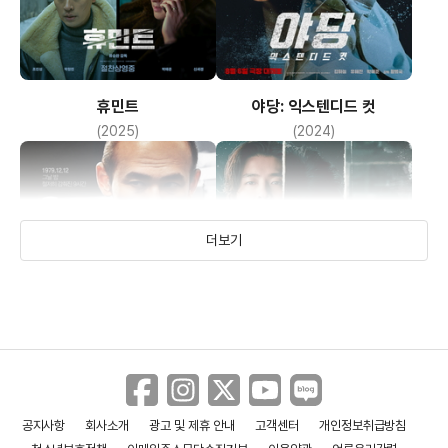
모로 가도 서울로만 가야하는 상황에서 준호는 이를 참고 또
참는다. 드디어 그 고통과 굴욕을 참고 준호가 2등을
기록한 날 집에서 식사를 할 때 동생 기호(서환희)는 아무런 생각
휴민트
야당: 익스텐디드 컷
없이 형이 맞았던 사실을 실토하고 영훈은
(2025)
(2024)
준호의 상체 여기저기 부풀어 오른 상처를 보며 말을 잇지 못한다.
영훈이 광수에게 준호 때렷다간 치를 대가를 얘기하고 나서부터
준호도 더 이상 구타에 가만있지 않는다. 영훈이
더보기
준 일종의 뇌물과 같은 봉투를 받고서도 구타를 하려고 하자
준호는 결국 광수로부터 도망치고 영훈은 사회부
기자인 자신의 신분으로 광수를 응징한다.
엄마 정애의 광기와 집착에 지친 준호는 수영을 그만두고 싶다고
하며 정애는 준호를 죽일 듯이 쳐다보며 자신이
공지사항
회사소개
광고 및 제휴 안내
고객센터
개인정보취급방침
이루고자 했던 목표가 좌절된 것에 오열한다. 이 이후 정애는 동생
야당
서울의 봄