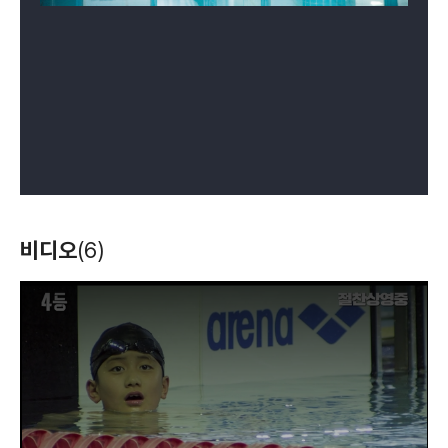
비디오
(6)
T
h
i
s
i
s
a
m
o
d
a
l
w
i
n
d
o