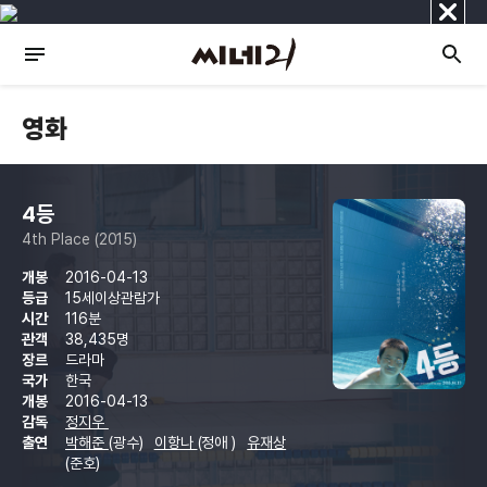
닫
기
영화
4등
4th Place (2015)
개봉
2016-04-13
등급
15세이상관람가
시간
116분
관객
38,435명
장르
드라마
국가
한국
개봉
2016-04-13
감독
정지우
출연
박해준
(광수)
이항나
(정애 )
유재상
(준호)