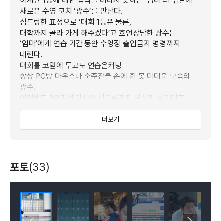
하지만 1등에 대한 집착을 버리지 못하는 ‘엄마’의 닦달에
새로운 수영 코치 ‘광수’를 만난다.
심드렁한 표정으로 ‘대회 1등은 물론,
대학까지 골라 가게 해주겠다’고 호언장담한 광수는
‘엄마’에게 연습 기간 동안 수영장 출입금지 명령까지
내린다.
대회를 코앞에 두고도 연습은커녕
항상 PC방 마우스나 소주잔을 손에 쥔 못 미더운 모습의
광수.
이래봬도 16년 전 아시아 신기록까지 달성한 국가대표
출신이다.
의심 반, 기대 반의 시간이 지나고,
더보기
드디어 수영 대회에 출전한 ‘준호’의 기록은 ‘거의’ 1등!
1등과 0.02초 차이로 생에 첫 은메달을 목에 건다.
오랜만에 웃음소리가 떠나지 않는 ‘준호’네 집.
그런데 그때, 신이 난 동생 ‘기호’가 해맑게 질문을
포토
(33)
던지는데…!
“정말 맞고 하니까 잘 한 거야?
예전에는 안 맞아서 맨날 4등 했던 거야, 형?”
동생의 말에 시퍼렇게 질린 얼굴처럼 멍투성이인 열두 살
‘준호’의 몸.