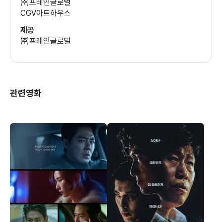
㈜프레인글로벌
CGV아트하우스
아무리 천재적인 재능을 갖췄다고 한들 조직생활을 해야 하는
선수로서 완벽한 결함이다.
제공
㈜프레인글로벌
이런 한심한 인물은 결국 코치에게 마대 자루로 엉덩이를 맞게
되고 맞다가 이에 격분한 광수는 준호의 아버지
체육부 기자 영훈(최무성)에게 자신이 억울하다며 기사를 써
달라고 하지만 영훈은 그런 광수에게 맞을 짓 한 게
관련영화
맞다며 핀잔을 줬을 뿐이다.
작품에선 운명의 장난처럼 광수와 준호가 사제지간이 된다.
초반엔 광수는 여느 때처럼 PC방에서 시간이나 떼우며
준호를 가르치지 않는다. 부모 극성에 못 이겨 하는 거라고
치부했기 때문인데 결국 준호의 열의로 수영장에서
준호를 가르치게 되지만 광수는 준호의 기록을 위해 슬리퍼,
마대자루를 동원해 구타를 일삼는다.