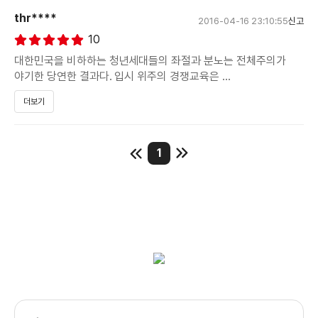
그동안 메인 스트림에서 꾸준히 연출과 시나리오를 써왔던 정지우
thr****
2016-04-16 23:10:55
신고
감독이 이번엔 작은 영화로 돌아왔다. 하지만 이야기의 깊이와
10
재미는 그의 전작만큼 아니 좀 더 좋아 보인다. ‘좋아 보인다.’라고
한 것은 이 영화는 아마 보면 볼수록 좀 더 좋아질 것 같은 느낌이
대한민국을 비하하는 청년세대들의 좌절과 분노는 전체주의가
들어서 이다.
야기한 당연한 결과다. 입시 위주의 경쟁교육은
고등학교 때 이미 한국 신기록을 꾸준히 깨고 있던 광수(박해준)는
더보기
도박에 빠져 국가대표 소집 기간에 늑장을 부리는 듯 타고난
당사자인 학생들의 욕망이 반영 됐다 기 보다 그들의 부모가
천재성을 믿고 연습을 등한시 하던 와중 코치에게 체벌을 당하자
자식을 위한다는 명목으로 경쟁에서 필승해야 한다는
일면식이 있던 기자에게 넋두리를 하지만 그의 반응은 싸늘하다.
1
10여년의 시간이 흘리고 대회에 참가만 하면 4등만 하는 준호
보상심리가 철저하게 반영된, 부모의 욕망과 이기심이 전제된
(유재상)은 엄마 정애(이항나)에 등쌀에 하루하루가 힘들다.
폭압적 명령일 뿐이다. 마루야마 겐지는 유교적
그리고 그의 아버지 영훈(최무성)은 그냥 취미로 수영을 하라고
한다. 엄청난 교육열에 정애는 코치를 물색하던 중 광수를 준호와
질서가 짙은 극동 아시아 부모들의 극성을 폄하하며 자식이라는
연결시키고 연습에 들어간다. 연습 과정 중에 광수는 자신이
하나의 인격체를 자신들의 소유물로 착각한다며
어렸울 때 당했던 체벌을 준호에게 꾸준히 가하고 정애과 영훈은
이 사실을 알고 고민에 빠진다.
질타했다.
은 아직도 우리사회의 만연해있는 체벌, 즉 폭력에 대한 이야기를
주제로 삼고 있다. 이야기 속에서도 이를 놓고 각 캐릭터들이 다른
수능의 줄 세우기뿐만 아니라 대학을 가는 또 다른 길은
편에 서 있고, 갈등이 벌어진다. 특히 광수의 인생을 바꾸는데
체육특기생이 있다. 입시를 준비하는 대부분의
일조를 한 영훈의 아들을 코치하면서 상황의 아이러니가 발생하고