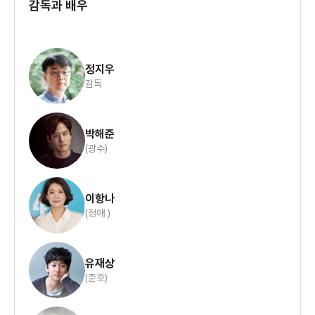
감독과 배우
이는 영화가 끝날 때까지 지속되고 흥미를 유발시킨다. 하지만
수험생들이 문제 하나에 일희일비하는 것 마냥 운동선수로 대학을
가장 흥미로운 것은 변해가고 성장하는 준호의 캐릭터와 정애의
가려는 학생을 뒷바라지 하는 부모들도 자식들이
캐릭터였다. 실력이 늘어가는 것을 통해 체벌을 참아내는
준호이지만 그 스트레스를 안고 있다가 동생에게 광수와 같이
해당 종목에서 보이는 능력에 자신들의 인생을 건다.
정지우
폭행을 가하는 부분은 너무나 충격적이었다. 이후엔 부모와
감독
교육과 스스로 성장을 하면서 자신의 가치와 정체성이 조금씩
준호(유재상)는 수영이 좋아서 하게 됐다. 그런데 엄마 정애
만들어진다. 정애의 경우, 우리 주위에서 많이 볼 수 있는 엄마의
(이항나)는 준호가 수영을 좋아하는 게 관건이 아니라
캐릭터이지만 조금 더 도를 넘어서는 행동을 지속한다. 특히
준호가 수영을 그만두겠다고 말할 때 그녀의 대답이 가관이다.
입상 못하는 4등만 하는 게 못마땅한 정도를 넘어 매 대회 매
박해준
그리고 이를 연기한 이항나 라는 배우의 연기는 개인적으로
순간마다 푸념과 한숨, 한탄을 하며 인생의 가장
(광수)
‘발견’이라고 할 수 있을 정도로 대단했다. 앞으로 그녀의 작품이
나오면 꼭 찾아볼 것 같다.
지독한 난제에 봉착한 모습을 보인다.
개인적으로 정지우라는 감독만큼 실력에 비해 빛을 보지 못 한
이항나
감독도 없을 것이다. 역사에 남는 단편을 통해 주목을 받고 라는
준호가 1위 입상을 하고 그게 대학 입학으로 이어지고 국가대표
(정애 )
충격적인 데뷔작을 비롯해 등 모두 훌륭한 작품들이었지만 모든
선발전에서 국가대표가 되고 차후 올림픽에서
영화들이 배우들에게 집중된 나머지 연출자가 직접 빛은 못 본
느낌이다. 은 앞서 언급한 작품들과는 궤가 다른 작품이다. 그리고
박태환처럼 금메달을 따는 일련의 시나리오가 정애의 뇌리에는
유재상
적은 자본이 들어간 작품이고 덜 화려하지만 어쩌면 앞으로
각인 돼 있는데 자식인 준호가 자신의 욕심처럼 매
(준호)
정지우 감독이 향해야하는 방향이 아닐까라는 생각을 해 보았다.
대회마다 1등을 하지 못하는 것이 아주 미칠 지경인 것이다.