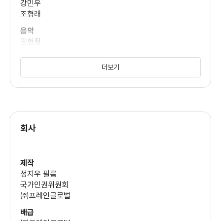
강민우
조형래
종교는 종교 그 자체가 아니라 인맥의 장이 된지 오래며 인맥을
넘어서 이해타산 관계에 있는 이들의 공고한
음악
권현정
연합이 일상이 된 곳이 됐다.
편집
더보기
박민선
정애가 종교까지 순간적으로 바꿔가며 알게 된 코치는 김광수
(박해준)로 98년 방콕 아시안 게임을 앞두고
미술
변기연
국가대표로서 천재적인 능력을 보였으나 자신의 재능을 과신하고
무술감독
오만하게 대처한 결과 패배자로 인생을 살고 있는
박영식
회사
임왕섭
이다. ‘4등’의 초반부에서 김광수(정가람)는 운동선수이기 이전에
인간으로서 예의가 전혀 없는 인물이다.
분장
송종희
제작
특히 학생 신분으로 유니폼을 입고 포장마차에서 소주를
정지우 필름
사운드
유리잔으로 벌컥벌컥 들이켜고 국가대표선발전을 앞둔
국가인권위원회
김석원
㈜프레인글로벌
시점에서 고향인 통영에서 한 도박판에 끼어 판돈 수 백 만원이
의상
배급
오고가는 곳에서 몇날 며칠 밤을 새는 모습은
최의영