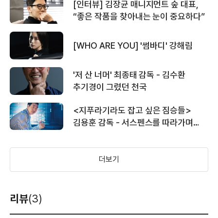
[인터뷰] 김장균 매니지먼트 숲 대표,
“좋은 작품을 찾아내는 눈이 중요하다”
[WHO ARE YOU] '썸바디' 강해림
'저 산 너머' 최종태 감독 - 김수환
추기경이 그렸던 천국
<지푸라기라도 잡고 싶은 짐승들>
김용훈 감독 - 서스펜스를 따라가며
긴장과 유머를 조율한다
더보기
리뷰
(3)