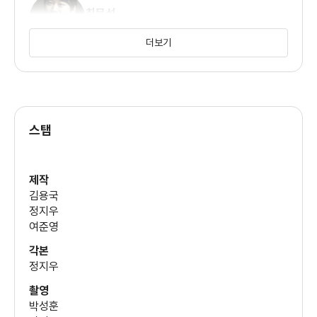
최무성
부모들의 이런 극성을 넘어 집착과 광기를 보이는 데는 다들
(영훈)
자식들이 부모 말 잘 들어서 손해 본 게 없다는 그저
더보기
그런 관습을 일종의 진리처럼 신봉한다는데 문제가 있다. 특히
정가람
연예계에서 부모들의 반대를 무릅쓰고 스타가 된
(어린광수)
경우는 헤아릴 수 없이 많으며 부모와의 갈등을 하나의 거쳐 가는
과정이나 혹은 아예 무시하고 자수성가한 경우도
스탭
유재명
꽤 있다. 부모 또한 자신들의 부모 세대들로부터 온갖 억압과
(박감독)
편견에 근거한 핍박을 받고 자라왔고 사회생활을
제작
김용국
통해 그런 고정관념이 통하지 않는다는 걸 깨달았어도 자신들이
남문철
정지우
자기 자식들에게 하는 짓은 다를 게 없다.
(관장)
여준영
각본
만년 4등의 멍에에서 벗어나기 위해 정애는 자신의 종교인 불교
정지우
(작품 후반부에 드러남)를 버리고 교회까지 좇아가
곽인준
(수영연맹이사)
촬영
권사나 전도사, 혹은 집사로 보이는 이에게 코치 소개를 부탁하며
박성훈
굴욕적인 모습을 보인다. 이미 대한민국에서