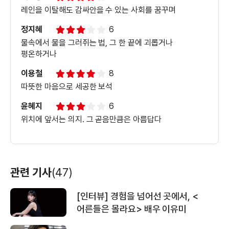
레인을 이탈해도 감싸안을 수 있는 사회를 꿈꾸며
정지혜
6
물속에서 물을 그러쥐는 법, 그 한 끝에 괴롭거나
평온하거나
이용철
8
따뜻한 마음으로 세공한 보석
윤혜지
6
위치에 앞서는 의지. 그 곧음만큼은 아름답다
관련 기사
(47)
[인터뷰] 경험을 넘어선 곳에서, <
어른들은 몰라요> 배우 이유미