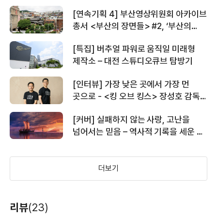
- 오진우 평론가
[연속기획 4] 부산영상위원회 아카이브
총서 <부산의 장면들> #2, ‘부산의
장소들’, 문화공감수정
[특집] 버추얼 파워로 움직일 미래형
제작소 – 대전 스튜디오큐브 탐방기
[인터뷰] 가장 낮은 곳에서 가장 먼
곳으로 - <킹 오브 킹스> 장성호 감독,
김우형 촬영감독
[커버] 실패하지 않는 사랑, 고난을
넘어서는 믿음 – 역사적 기록을 세운 <
킹 오브 킹스>의 이야기들
더보기
리뷰
(23)