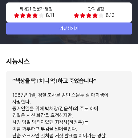
씨네21 전문가 별점
관객 별점
8.11
8.13
리뷰 남기기
시놉시스
“책상을 탁! 치니 억! 하고 죽었습니다”
1987년 1월, 경찰 조사를 받던 스물두 살 대학생이
사망한다.
증거인멸을 위해 박처장(김윤석)의 주도 하에
경찰은 시신 화장을 요청하지만,
사망 당일 당직이었던 최검사(하정우)는
이를 거부하고 부검을 밀어붙인다.
단순 쇼크사인 것처럼 거짓 발표를 이어가는 경찰.