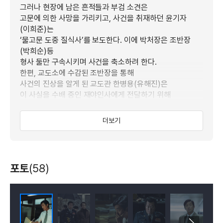
그러나 현장에 남은 흔적들과 부검 소견은
고문에 의한 사망을 가리키고, 사건을 취재하던 윤기자
(이희준)는
‘물고문 도중 질식사’를 보도한다. 이에 박처장은 조반장
(박희순)등
형사 둘만 구속시키며 사건을 축소하려 한다.
한편, 교도소에 수감된 조반장을 통해
사건의 진상을 알게 된 교도관 한병용(유해진)은
이 사실을 수배 중인 재야인사에게 전달하기 위해
조카인 연희(김태리)에게 위험한 부탁을 하게 되는데…
더보기
한 사람이 죽고, 모든 것이 변화하기 시작했다.
모두가 뜨거웠던 1987년의 이야기.
포토
(58)