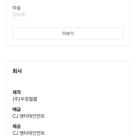
박지환
(황경위)
미술
김보묵
한아름
박지홍
동시녹음
더보기
(강경사)
정광호
무술감독
박영식
김경덕
(이경장)
믹싱
회사
김석원
사운드
김의성
김석원
(이부영)
제작
(주)우정필름
소품
김윤석
배급
최광일
CJ 엔터테인먼트
시각효과
(안계장)
진종현
제공
CJ 엔터테인먼트
조감독