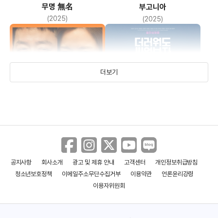
무명 無名
부고니아
서현우
(2025)
(2025)
(이검사)
이현균
(오연상)
더보기
김승훈
(황적준)
박경혜
(정미)
공지사항
회사소개
광고 및 제휴 안내
고객센터
개인정보취급방침
윗집 사람들
로비
청소년보호정책
이메일주소무단수집거부
이용약관
언론윤리강령
(2025)
(2024)
이용자위원회
이화룡
(함세웅 신부)