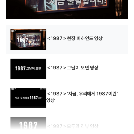
w
.
＜1987＞현장 비하인드 영상
＜1987＞그날이 오면 영상
＜1987＞‘지금, 우리에게 1987이란’
영상
＜1987＞모두의 리뷰 영상