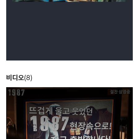
비디오
(8)
T
h
i
s
i
s
a
m
o
d
a
l
w
i
n
d
o