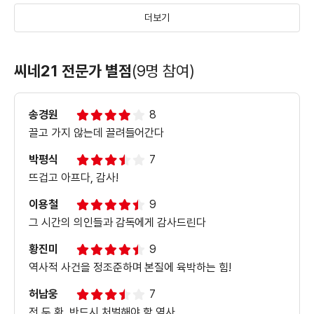
더보기
＜1987＞캐릭터 예고편
씨네21 전문가 별점
(9명 참여)
송경원
8
＜1987＞제작기 영상
끌고 가지 않는데 끌려들어간다
박평식
7
뜨겁고 아프다, 감사!
＜1987＞메인 예고편
이용철
9
그 시간의 의인들과 감독에게 감사드린다
황진미
9
＜1987＞티저 예고편
역사적 사건을 정조준하며 본질에 육박하는 힘!
허남웅
7
전.두.환. 반드시 처벌해야 할 역사