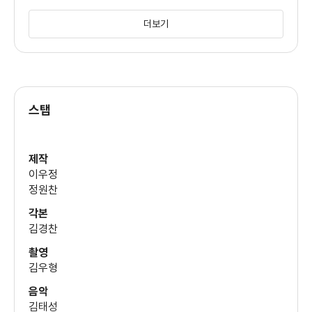
(연희)
더보기
박희순
(조반장)
스탭
이희준
(윤상삼 기자)
제작
이우정
유승목
정원찬
(유과장)
각본
김경찬
현봉식
촬영
(박계장)
김우형
음악
김태성