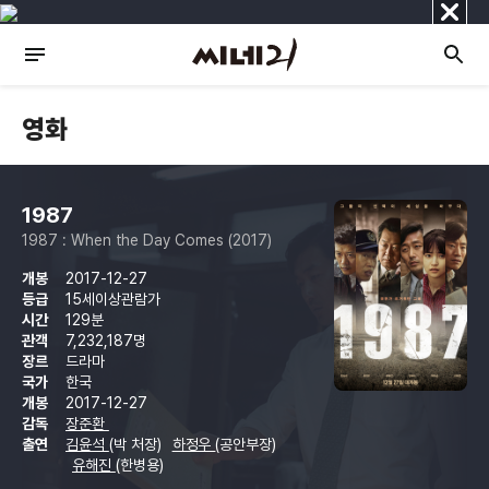
닫
기
영화
1987
1987 : When the Day Comes (2017)
개봉
2017-12-27
등급
15세이상관람가
시간
129분
관객
7,232,187명
장르
드라마
국가
한국
개봉
2017-12-27
감독
장준환
출연
김윤석
(박 처장)
하정우
(공안부장)
유해진
(한병용)