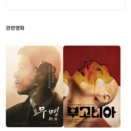
김성한
김수진
(연희엄마)
특수분장
황효균
이희은
관련영화
김종수
프로듀서
(박정기)
장영환
제작투자
조우진
권미경
(박종철 삼촌)
현장편집
배연태
임철형
(정보국장)
이창훈
(표검사)