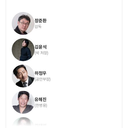
장준환
감독
김윤석
(박 처장)
하정우
(공안부장)
유해진
(한병용)
김태리