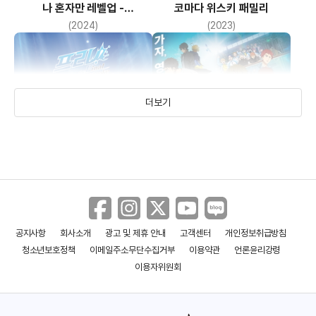
나 혼자만 레벨업 -
코마다 위스키 패밀리
리어웨이크닝-
(2024)
(2023)
더보기
공지사항
회사소개
광고 및 제휴 안내
고객센터
개인정보취급방침
프리! 더 파이널 스트로크 후편
프리! 더 파이널 스트로크 전편
청소년보호정책
이메일주소무단수집거부
이용약관
언론윤리강령
(2022)
(2021)
이용자위원회