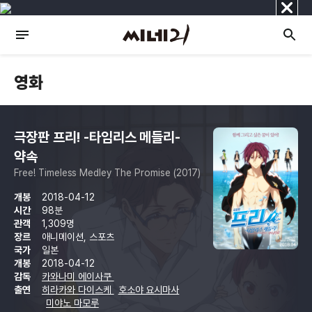
닫
기
영화
극장판 프리! -타임리스 메들리-
약속
Free! Timeless Medley The Promise (2017)
개봉
2018-04-12
시간
98분
관객
1,309명
장르
애니메이션, 스포츠
국가
일본
개봉
2018-04-12
감독
카와나미 에이사쿠
출연
히라카와 다이스케
호소야 요시마사
미야노 마모루