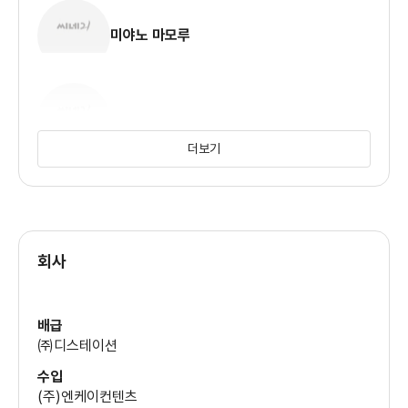
미야노 마모루
시마자키 노부나가
더보기
스즈키 타츠히사
회사
배급
㈜디스테이션
수입
(주)엔케이컨텐츠