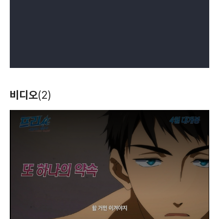
비디오
(2)
T
h
i
s
i
s
a
m
o
d
a
l
w
i
n
d
o
w
.