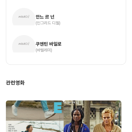
안느 르 넌
(인그리드 디젤)
쿠엔틴 바일로
(바텔레미)
관련영화