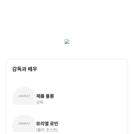
감독과 배우
제롬 풀롱
감독
뮤리엘 로빈
(롤라 조스트)