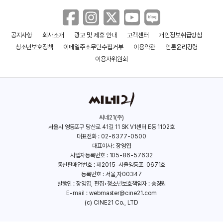
공지사항
회사소개
광고 및 제휴 안내
고객센터
개인정보취급방침
유 돈 추스 유어 패밀리
비지터 2
청소년보호정책
이메일주소무단수집거부
이용약관
언론윤리강령
(2011)
(1998)
이용자위원회
씨네21(주)
서울시 영등포구 당산로 41길 11 SK V1센터 E동 1102호
대표전화 : 02-6377-0500
대표이사 : 장영엽
사업자등록번호 : 105-86-57632
통신판매업번호 : 제2015-서울영등포-0671호
등록번호 : 서울,자00347
발행인 : 장영엽, 편집•청소년보호책임자 : 송경원
E-mail :
webmaster@cine21.com
(c) CINE21 Co., LTD