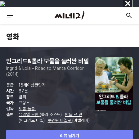
닫
기
영화
인그리드&롤라 보물을 둘러싼 비밀
Ingrid & Lola – Road to Manta Corridor
(2014)
등급
15세이상관람가
시간
87분
장르
범죄
국가
프랑스
감독
제롬 풀롱
출연
뮤리엘 로빈
(롤라 조스트)
안느 르 넌
(인그리드 디젤)
쿠엔틴 바일로
(바텔레미)
리뷰 남기기