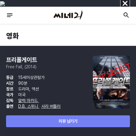
닫
기
영화
프리폴게이트
Free Fall, (2014)
등급
15세이상관람가
시간
90분
장르
드라마, 액션
국가
미국
감독
말렉 마카드
출연
D.B. 스위니
사라 버틀러
리뷰 남기기