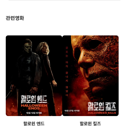
관련영화
할로윈 엔드
할로윈 킬즈