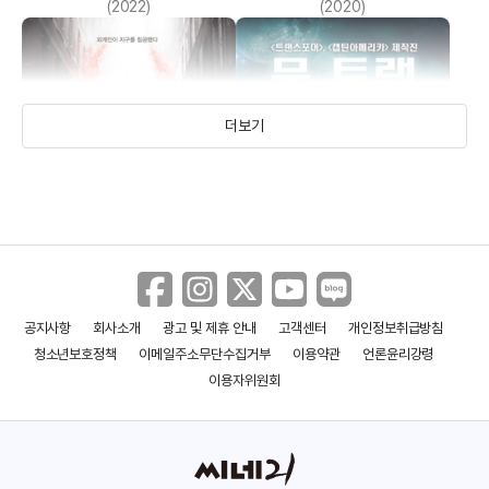
(2022)
(2020)
더보기
공지사항
회사소개
광고 및 제휴 안내
고객센터
개인정보취급방침
캡티브 스테이트
문트랩: 타겟 어스
청소년보호정책
이메일주소무단수집거부
이용약관
언론윤리강령
(2019)
(2017)
이용자위원회