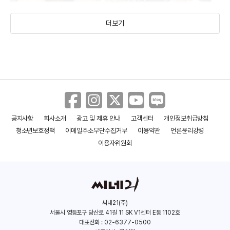
더보기
공지사항
회사소개
광고 및 제휴 안내
고객센터
개인정보취급방침
깨끗하고 연약한
시간을 달리는 소녀
청소년보호정책
이메일주소무단수집거부
이용약관
언론윤리강령
(2013)
(2010)
이용자위원회
씨네21(주)
서울시 영등포구 당산로 41길 11 SK V1센터 E동 1102호
대표전화 : 02-6377-0500