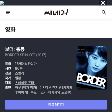
닫
기
영화
보더: 충동
BORDER SPIN-OFF (2017)
등급
15세이상관람가
시간
90분
장르
스릴러
국가
일본
감독
츠네히로 죠타
출연
하루
(히가 미카)
이시마루 칸지
(나카자와
후미아키)
쿠도 아스카
(아사카와 토오루)
리뷰 남기기