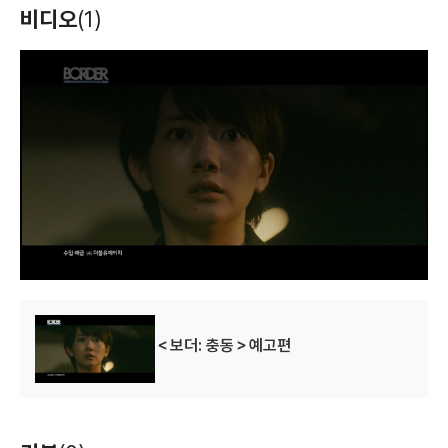
비디오
(1)
T
h
i
s
i
s
a
m
o
d
a
l
w
i
n
d
o
w
.
＜보더: 충동＞예고편