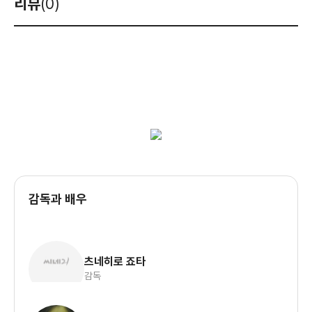
리뷰
(0)
감독과 배우
츠네히로 죠타
감독