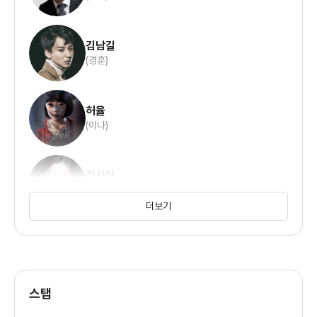
김남길
(경훈)
허율
(이나)
김시아
(명진)
더보기
신현빈
(승희)
스탭
김수진