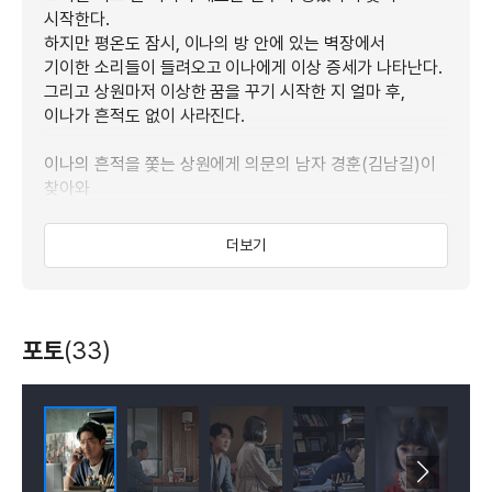
시작한다.
하지만 평온도 잠시, 이나의 방 안에 있는 벽장에서
기이한 소리들이 들려오고 이나에게 이상 증세가 나타난다.
그리고 상원마저 이상한 꿈을 꾸기 시작한 지 얼마 후,
이나가 흔적도 없이 사라진다.
이나의 흔적을 쫓는 상원에게 의문의 남자 경훈(김남길)이
찾아와
딸의 행방을 알고 있다며 가리킨 곳은 다름 아닌 이나의
‘벽장’.
더보기
10년간 실종된 아이들의 행방을 쫓고 있는 경훈은
믿기 힘든 이야기를 꺼내고 상원은 딸을 찾을 수 있다는
마음으로
포토
(33)
열어서는 안 될 벽장을 향해 손을 뻗는데…