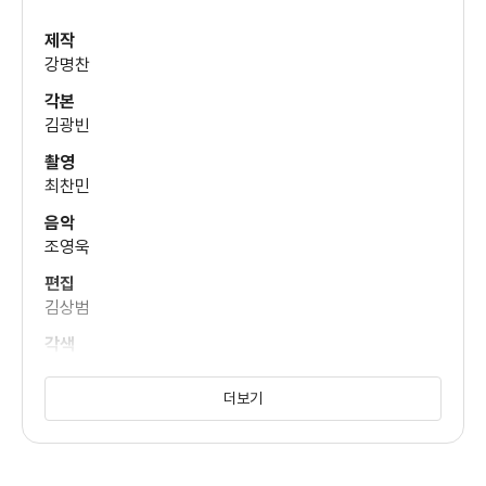
(명진 모)
제작
강명찬
박지아
각본
(무당)
김광빈
촬영
임현성
최찬민
(후배)
음악
조영욱
장이주
편집
(보모)
김상범
각색
권성휘
강신철
더보기
무술감독
(도현)
노남석
분장
이도국