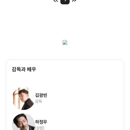
감독과 배우
김광빈
감독
하정우
(상원)