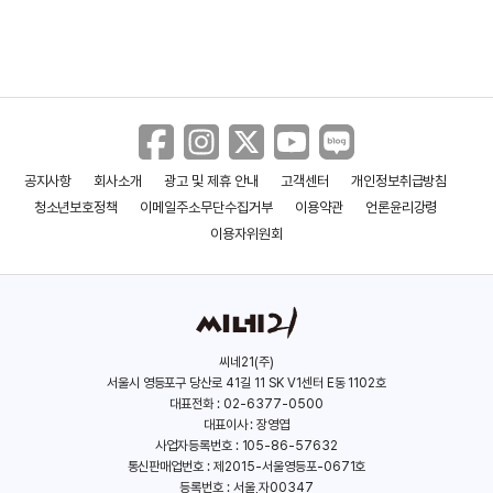
공지사항
회사소개
광고 및 제휴 안내
고객센터
개인정보취급방침
몽유도원도
문을 여는 법
청소년보호정책
이메일주소무단수집거부
이용약관
언론윤리강령
(2025)
(2024)
이용자위원회
씨네21(주)
서울시 영등포구 당산로 41길 11 SK V1센터 E동 1102호
대표전화 : 02-6377-0500
대표이사 : 장영엽
사업자등록번호 : 105-86-57632
통신판매업번호 : 제2015-서울영등포-0671호
등록번호 : 서울,자00347