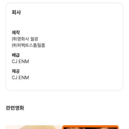
최혜림
(형사)
세트
회사
정인철
이양희
소품
(부검의)
제작
박준용
㈜영화사 월광
유청
㈜퍼펙트스톰필름
특수분장
배급
황효균
CJ ENM
이희은
제공
프로듀서
CJ ENM
정원찬
관련영화