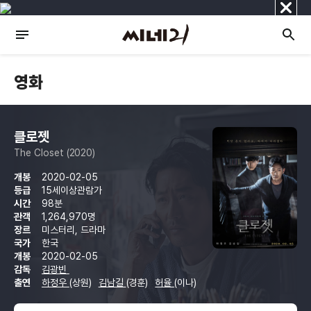
닫
기
영화
클로젯
The Closet (2020)
개봉
2020-02-05
등급
15세이상관람가
시간
98분
관객
1,264,970명
장르
미스터리, 드라마
국가
한국
개봉
2020-02-05
감독
김광빈
출연
하정우
(상원)
김남길
(경훈)
허율
(이나)