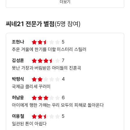
더보기
＜클로젯＞ 연관검색어 영상
씨네21 전문가 별점
(5명 참여)
조현나
5
궁금한 ＜클로젯＞ 속 이야기
추운 겨울에 한기를 더할 미스터리 스릴러
김성훈
7
못난 가장과 버림받은 아이들의 진혼곡
＜클로젯＞ 캐릭터 영상
박평식
4
국제급 클리셰 꾸러미
허남웅
6
＜클로젯＞ 제작기 영상
아이에게 행한 가해는 우리 모두의 피해로 돌아온다
이용철
5
일관된 톤이 아쉽다
＜클로젯＞ 메인 예고편