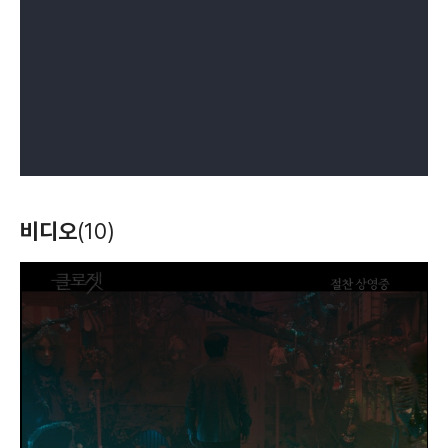
비디오
(10)
T
h
i
s
i
s
a
m
o
d
a
l
w
i
n
d
o
w
.