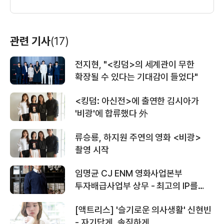
관련 기사
(17)
＜클로젯＞ 티저 예고편
전지현, "<킹덤>의 세계관이 무한
확장될 수 있다는 기대감이 들었다"
<킹덤: 아신전>에 출연한 김시아가
'비광'에 합류했다 外
류승룡, 하지원 주연의 영화 <비광>
촬영 시작
임명균 CJ ENM 영화사업본부
투자배급사업부 상무 - 최고의 IP를
만들어 다변화된 플랫폼에 유통한다
[액트리스] '슬기로운 의사생활' 신현빈
- 자기답게, 솔직하게