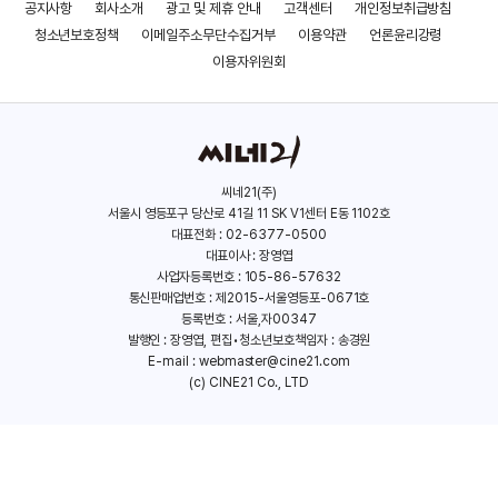
공지사항
회사소개
광고 및 제휴 안내
고객센터
개인정보취급방침
더 킬러스
파과
청소년보호정책
이메일주소무단수집거부
이용약관
언론윤리강령
(2024)
(2024)
이용자위원회
씨네21(주)
서울시 영등포구 당산로 41길 11 SK V1센터 E동 1102호
대표전화 : 02-6377-0500
대표이사 : 장영엽
사업자등록번호 : 105-86-57632
통신판매업번호 : 제2015-서울영등포-0671호
등록번호 : 서울,자00347
발행인 : 장영엽, 편집•청소년보호책임자 : 송경원
E-mail :
webmaster@cine21.com
(c) CINE21 Co., LTD
대치동 스캔들
정직한 후보2
(2023)
(2022)