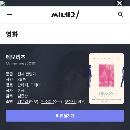
닫
기
영화
메모리즈
Memories (2019)
등급
전체 관람가
시간
36분
장르
판타지, 드라마
국가
한국
감독
김종관
출연
김무열
(현오)
안소희
(주은)
오정세
(석우)
리뷰 남기기