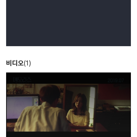
비디오
(1)
T
h
i
s
i
s
a
m
o
d
a
l
w
i
n
d
o
w
.