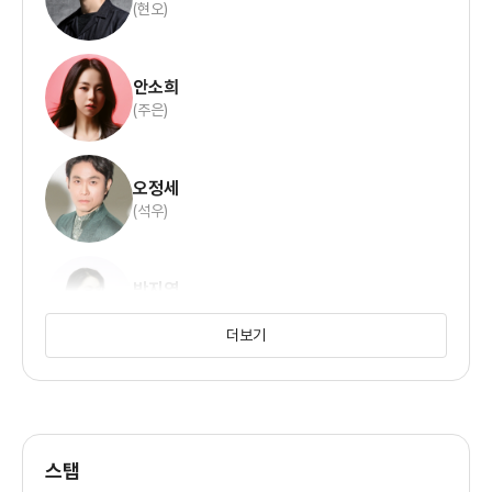
(현오)
안소희
(주은)
오정세
(석우)
박지영
(연구원 K)
더보기
김미수
(선아)
스탭