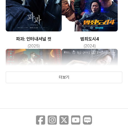
파과: 인터내셔널 컷
범죄도시4
(2025)
(2024)
더보기