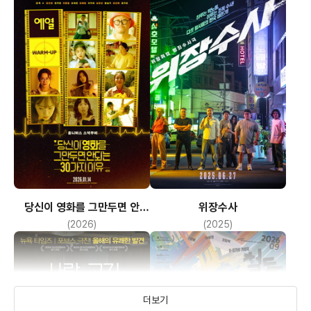
당신이 영화를 그만두면 안
위장수사
되는 30가지 이유: 1막 Warm
(2026)
(2025)
Up 예열
더보기