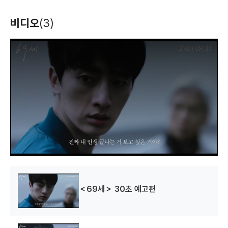
비디오
(3)
T
h
i
s
i
s
a
m
o
d
a
l
w
i
n
d
o
w
.
＜69세＞ 30초 예고편