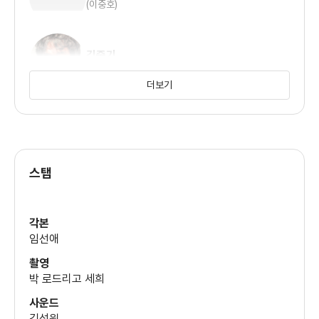
(이중호)
김중기
(고형사)
더보기
김태훈
(남현수)
스탭
각본
임선애
촬영
박 로드리고 세희
사운드
김석원