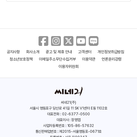
공지사항
회사소개
광고 및 제휴 안내
고객센터
개인정보취급방침
사람과 고기
철들 무렵
청소년보호정책
이메일주소무단수집거부
이용약관
언론윤리강령
(2025)
(2025)
이용자위원회
씨네21(주)
서울시 영등포구 당산로 41길 11 SK V1센터 E동 1102호
대표전화 : 02-6377-0500
대표이사 : 장영엽
사업자등록번호 : 105-86-57632
통신판매업번호 : 제2015-서울영등포-0671호