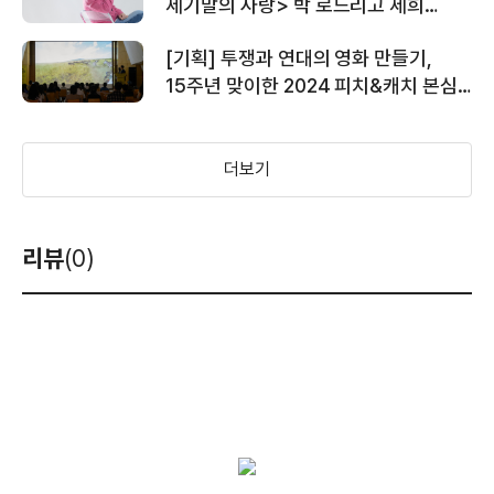
세기말의 사랑> 박 로드리고 세희
촬영감독
[기획] 투쟁과 연대의 영화 만들기,
15주년 맞이한 2024 피치&캐치 본심
현장에 가다
더보기
리뷰
(0)