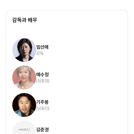
감독과 배우
임선애
감독
예수정
(심효정)
기주봉
(남동인)
김준경