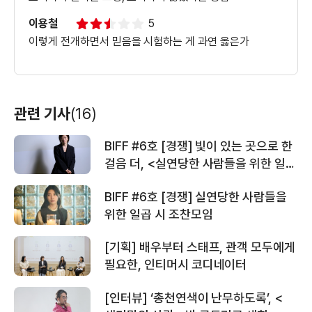
이용철
5
이렇게 전개하면서 믿음을 시험하는 게 과연 옳은가
관련 기사
(16)
BIFF #6호 [경쟁] 빛이 있는 곳으로 한
걸음 더, <실연당한 사람들을 위한 일곱
시 조찬모임> 임선애 감독 인터뷰
BIFF #6호 [경쟁] 실연당한 사람들을
위한 일곱 시 조찬모임
[기획] 배우부터 스태프, 관객 모두에게
필요한, 인티머시 코디네이터
[인터뷰] ‘총천연색이 난무하도록’, <