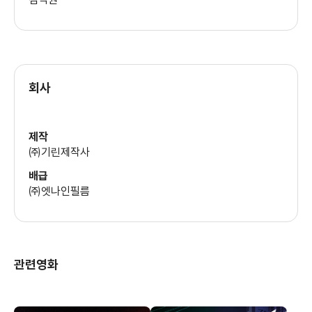
회사
제작
㈜기린제작사
배급
㈜엣나인필름
관련영화