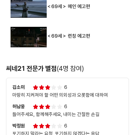
＜69세＞ 메인 예고편
＜69세＞ 런칭 에고편
씨네21 전문가 별점
(4명 참여)
김소미
6
마땅히 지켜져야 할 어떤 의외성과 오롯함에 대하여
허남웅
6
들어주세요, 함께해주세요, 내미는 간절한 손길
박정원
6
포기하지 말라는 요청, 포기하지 않겠다는 응답