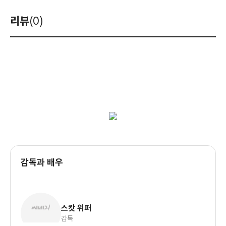
리뷰
(0)
감독과 배우
스캇 위퍼
감독