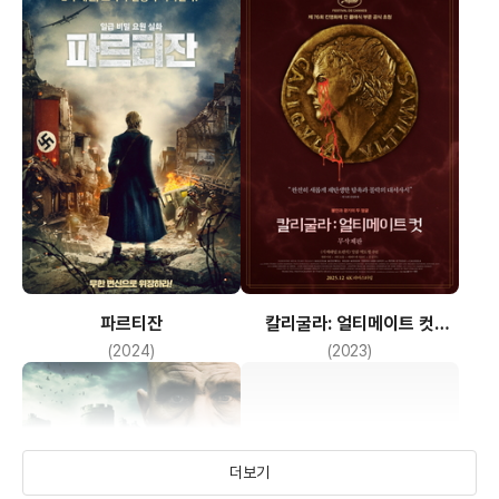
파르티잔
칼리굴라: 얼티메이트 컷
무삭제판
(2024)
(2023)
더보기