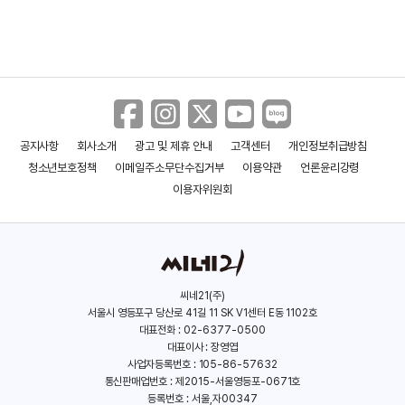
공지사항
회사소개
광고 및 제휴 안내
고객센터
개인정보취급방침
이터널: 저주받은 중세기사단
라이즈 오브 더 풋솔져: 오리진
청소년보호정책
이메일주소무단수집거부
이용약관
언론윤리강령
(2022)
(2021)
이용자위원회
씨네21(주)
서울시 영등포구 당산로 41길 11 SK V1센터 E동 1102호
대표전화 : 02-6377-0500
대표이사 : 장영엽
사업자등록번호 : 105-86-57632
통신판매업번호 : 제2015-서울영등포-0671호
등록번호 : 서울,자00347