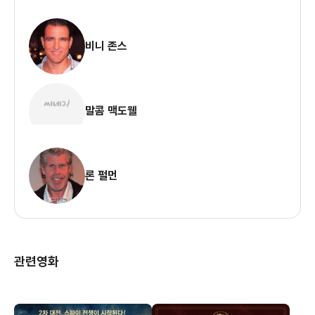
비니 존스
말콤 맥도웰
론 펄먼
관련영화