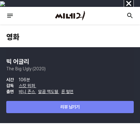
닫
기
영화
빅 어글리
The Big Ugly (2020)
시간
106분
감독
스캇 위퍼
출연
비니 존스
말콤 맥도웰
론 펄먼
리뷰 남기기