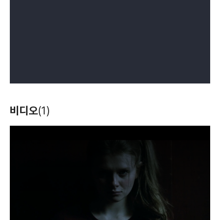
비디오
(1)
T
h
i
s
i
s
a
m
o
d
a
l
w
i
n
d
o
w
.