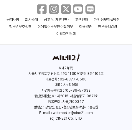
공지사항
회사소개
광고 및 제휴 안내
고객센터
개인정보취급방침
스페셜 포스 : 라스트 타겟
빅 어글리
청소년보호정책
이메일주소무단수집거부
이용약관
언론윤리강령
(2020)
(2020)
이용자위원회
씨네21(주)
서울시 영등포구 당산로 41길 11 SK V1센터 E동 1102호
대표전화 : 02-6377-0500
대표이사 : 장영엽
사업자등록번호 : 105-86-57632
통신판매업번호 : 제2015-서울영등포-0671호
등록번호 : 서울,자00347
발행인 : 장영엽, 편집•청소년보호책임자 : 송경원
E-mail :
webmaster@cine21.com
(c) CINE21 Co., LTD
더 벙커: 프로젝트 12
해결사