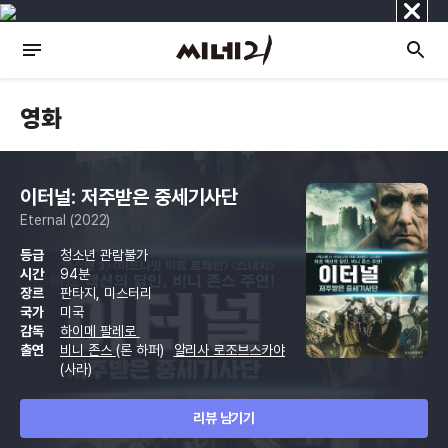
닫
기
영화
이터널: 저주받은 중세기사단
Eternal (2022)
등급
청소년 관람불가
시간
94분
장르
판타지, 미스터리
국가
미국
감독
하이메 팔레로
출연
비니 존스
(론 하퍼)
알리사 로조브스카야
(사라)
리뷰 남기기