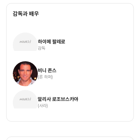
감독과 배우
하이메 팔레로
감독
비니 존스
(론 하퍼)
알리사 로조브스카야
(사라)