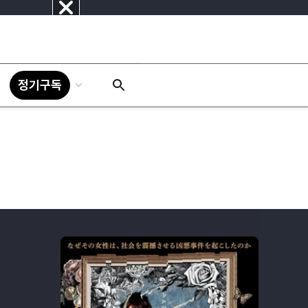
닫
기
정기구독