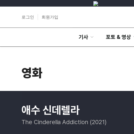
로그인
회원가입
기사
포토 & 영상
영화
애수 신데렐라
The Cinderella Addiction (2021)