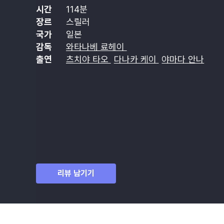
시간
114분
장르
스릴러
국가
일본
감독
와타나베 료헤이
출연
츠치야 타오
다나카 케이
야마다 안나
리뷰 남기기