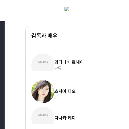
감독과 배우
와타나베 료헤이
감독
츠치야 타오
다나카 케이