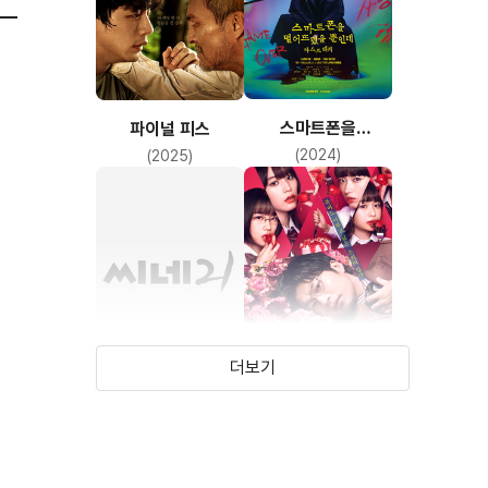
스마트폰을
파이널 피스
떨어뜨렸을 뿐인데:
(2024)
(2025)
라스트 해커
더보기
달의 영휴
여고생에게
살해당하고 싶어
(2022)
(2022)