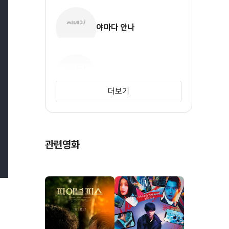
야마다 안나
안도 와코
더보기
관련영화