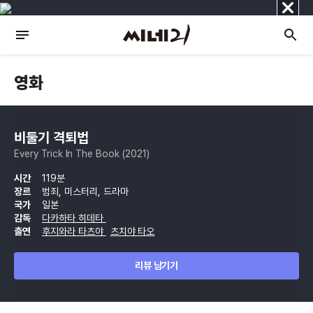
닫
기
영화
비둘기 격퇴법
Every Trick In The Book (2021)
시간
119분
장르
범죄, 미스터리, 드라마
국가
일본
감독
다카하타 히데타
출연
후지와라 타츠야
츠치야 타오
리뷰 남기기