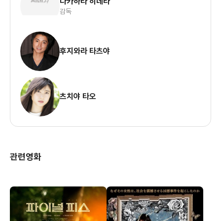
다카하타 히데타
감독
후지와라 타츠야
츠치야 타오
관련영화