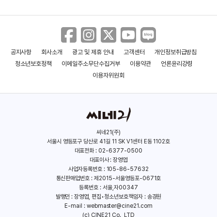
공지사항
회사소개
광고 및 제휴 안내
고객센터
개인정보취급방침
아이의 노랫소리를 들려줘
태양은 움직이지 않는다
청소년보호정책
이메일주소무단수집거부
이용약관
언론윤리강령
(2021)
(2020)
이용자위원회
씨네21(주)
서울시 영등포구 당산로 41길 11 SK V1센터 E동 1102호
대표전화 : 02-6377-0500
대표이사 : 장영엽
사업자등록번호 : 105-86-57632
통신판매업번호 : 제2015-서울영등포-0671호
등록번호 : 서울,자00347
발행인 : 장영엽, 편집•청소년보호책임자 : 송경원
E-mail :
webmaster@cine21.com
(c) CINE21 Co., LTD