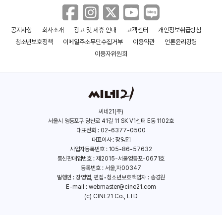
공지사항
회사소개
광고 및 제휴 안내
고객센터
개인정보취급방침
아워 미드나잇
검은 여름
청소년보호정책
이메일주소무단수집거부
이용약관
언론윤리강령
(2020)
(2017)
이용자위원회
씨네21(주)
서울시 영등포구 당산로 41길 11 SK V1센터 E동 1102호
대표전화 : 02-6377-0500
대표이사 : 장영엽
사업자등록번호 : 105-86-57632
통신판매업번호 : 제2015-서울영등포-0671호
등록번호 : 서울,자00347
발행인 : 장영엽, 편집•청소년보호책임자 : 송경원
E-mail :
webmaster@cine21.com
(c) CINE21 Co., LTD