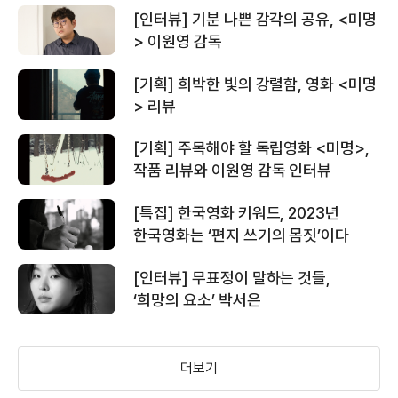
[인터뷰] 기분 나쁜 감각의 공유, <미명
> 이원영 감독
[기획] 희박한 빛의 강렬함, 영화 <미명
> 리뷰
[기획] 주목해야 할 독립영화 <미명>,
작품 리뷰와 이원영 감독 인터뷰
[특집] 한국영화 키워드, 2023년
한국영화는 ‘편지 쓰기의 몸짓’이다
[인터뷰] 무표정이 말하는 것들,
‘희망의 요소’ 박서은
더보기