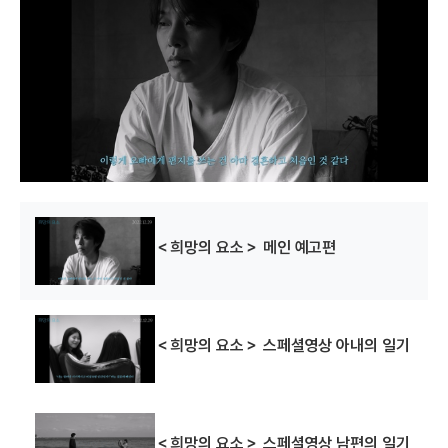
s
a
m
o
d
a
l
w
i
n
d
o
w
.
＜희망의 요소＞ 메인 예고편
＜희망의 요소＞ 스페셜영상 아내의 일기
＜희망의 요소＞ 스페셜영상 남편의 일기