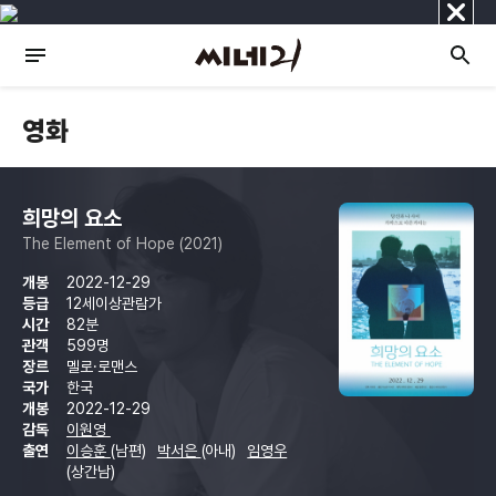
닫
기
영화
희망의 요소
The Element of Hope (2021)
개봉
2022-12-29
등급
12세이상관람가
시간
82분
관객
599명
장르
멜로·로맨스
국가
한국
개봉
2022-12-29
감독
이원영
출연
이승훈
(남편)
박서은
(아내)
임영우
(상간남)