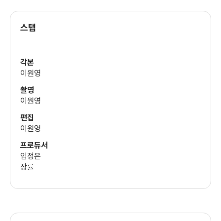
(하모니카 남)
스탭
이원영
(관리사무소 직원)
각본
이원영
촬영
이원영
편집
이원영
프로듀서
임정은
장률