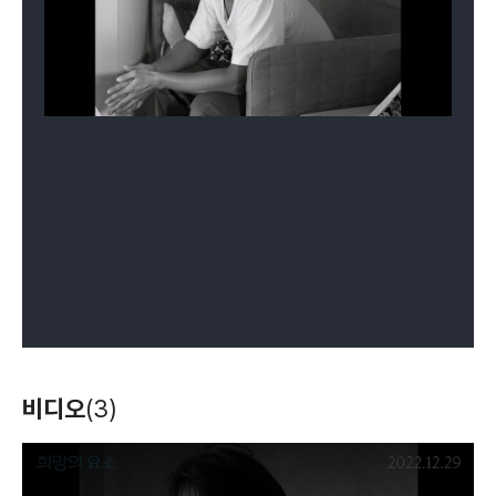
비디오
(3)
T
h
i
s
i