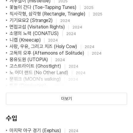
겨우살이 (mistletoe)
2025
꽃놀이 간다 (Toe-Tapping Tunes)
2025
직사각형, 삼각형 (Rectangle, Triangle)
2025
기기묘묘2 (Strange2)
2024
면접교섭 (Visitation Rights)
2024
소영의 노력 (CONATUS)
2024
니캡 (Kneecap)
2024
사랑, 우유, 그리고 치즈 (Holy Cow)
2024
고독의 오후 (Afternoons of Solitude)
2024
몽유도원 (UTOPIA)
2024
고스트라이트 (Ghostlight)
2024
노 어더 랜드 (No Other Land)
2024
문워크 (MOON's walking)
2024
통잠 (Deprivation)
2024
마지막 야구 경기 (Eephus)
2024
리틀 드리머즈 (Little Dreamerz)
더보기
2024
올파의 딸들 (Four Daughters)
2023
조용한 이주 (The Quiet Migration)
2023
수입
바얌섬 (Isle of Snakes)
2023
부재 (Absence)
2023
마지막 야구 경기 (Eephus)
우리와 상관없이 (Regardless of Us)
2024
2023