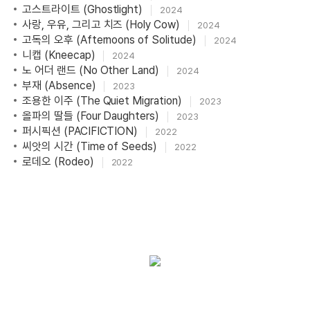
고스트라이트 (Ghostlight)
기기묘묘 (Strange)
2024
2022
사랑, 우유, 그리고 치즈 (Holy Cow)
이어지는 땅 (The Continuing Land)
2024
2022
고독의 오후 (Afternoons of Solitude)
늦더위 (Late Summer Heat)
2024
2022
니캡 (Kneecap)
퍼시픽션 (PACIFICTION)
2024
2022
노 어더 랜드 (No Other Land)
열여덟, 어른이 되는 나이 (Adulting at Eighteen)
2024
2022
부재 (Absence)
파편들의 집 (A House Made of Splinters)
2023
2022
조용한 이주 (The Quiet Migration)
두 사람을 위한 식탁 (A Table for Two)
2023
2022
올파의 딸들 (Four Daughters)
씨앗의 시간 (Time of Seeds)
2023
2022
퍼시픽션 (PACIFICTION)
로데오 (Rodeo)
2022
2022
씨앗의 시간 (Time of Seeds)
우스운게 딱! 좋아!
2022
2022
로데오 (Rodeo)
빚가리 (DEBT)
2022
2022
컨버세이션 (The Conversation)
2021
작은새와 돼지씨 (Small Bird and Mr. Pig)
2021
신세계로부터 (From the New World)
2021
희망의 요소 (The Element of Hope)
2021
낮에는 덥고 밤에는 춥고 (Hot in Day, Cold at Night)
2021
피아노 프리즘 (Piano Prism)
2021