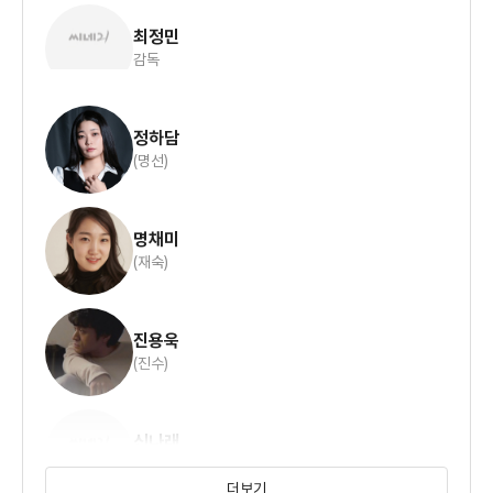
최정민
그럼에도 불구하고 북에서 신택을 신봉하는 두 여성이 합류한
감독
이후부터 이야기는 묘한 분위기보단 공식적인 이야기의 공식으로
넘어가는 점이 좀 아쉬웠습니다. 그래서 인지 나쁘지 않았던
엔딩장면의 충격이 조금 완화되는 느낌이었습니다.
정하담
p.s 드보르작의 교향곡과 같은 제목인데 어떤 접점은 찾지
(명선)
못했습니다 ㅎㅎ
명채미
(재숙)
진용욱
(진수)
신나래
(영숙)
더보기