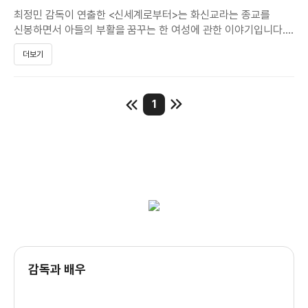
최정민 감독이 연출한 <신세계로부터>는 화신교라는 종교를
신봉하면서 아들의 부활을 꿈꾸는 한 여성에 관한 이야기입니다.
더보기
화신교 교주 신택(김재록)과 함께 탈북한 명선(정하담)은 시골
작은 마을에 정착을 하고 선교 활동을 시작합니다. 명선은 아무런
경제적 대가 없이 시력을 잃은 신택을 도와줍니다. 사실 명선에게
1
아들이 한 명 있는데 얼마 전에 죽었는데 신택은 자신과 화신님에
대한 믿음이 있으면 아들이 부활 할 수 있다고 말합니다.
예상대로 포교 활동이 힘들어지던 와중 집을 방문한 보일러
기사의 사연을 맞춘 신택. 보일러 기사는 신택의 용함에 빠져들고
명신과 같은 사연이 있는 신자들이 하나둘씩 늘어나게 됩니다.
하지만 이를 탐탁지 않게 생각하는 마을 주민들의 거센 항의에
명신과 신택은 또 다시 위기를 맞게 됩니다.
'꽃 삼부작'으로 널리 알려진 정하담 배우가 주연을 맡은 <
신세계로부터>는 정하담 배우의 장점을 고스란히 살리고 있는
감독과 배우
작품입니다. 뭔가 현실적이지 않은 얼굴과 더불어 독특한
연기톤을 가지고 있는 그녀의 모습은 이 작품의 주제와 딱
어울립니다.