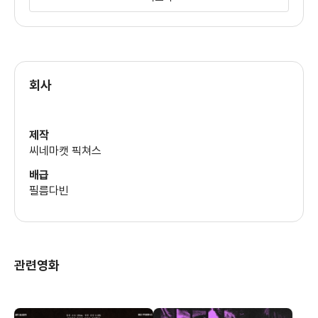
김재록
(신택)
회사
제작
씨네마캣 픽쳐스
배급
필름다빈
관련영화