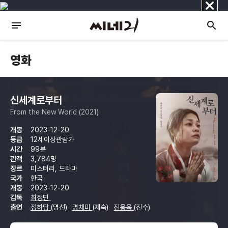
닫
기
영화
신세계로부터
From the New World (2021)
개봉
2023-12-20
등급
12세이상관람가
시간
99분
관객
3,784명
장르
미스터리, 드라마
국가
한국
개봉
2023-12-20
감독
최정민
출연
정하담
(명선)
명채미
(재숙)
진용욱
(진수)