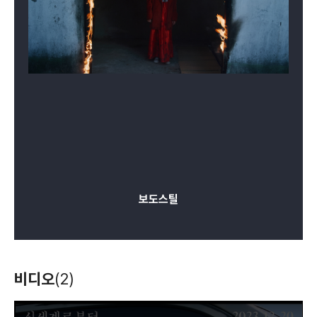
보도스틸
비디오
(2)
T
h