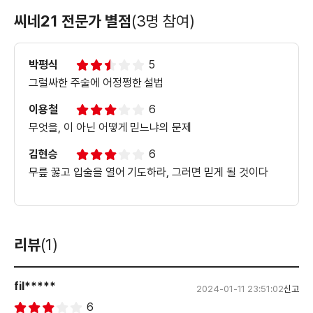
씨네21 전문가 별점
(3명 참여)
박평식
5
그럴싸한 주술에 어정쩡한 설법
이용철
6
무엇을, 이 아닌 어떻게 믿느냐의 문제
김현승
6
무릎 꿇고 입술을 열어 기도하라, 그러면 믿게 될 것이다
리뷰
(1)
fil*****
2024-01-11 23:51:02
신고
6