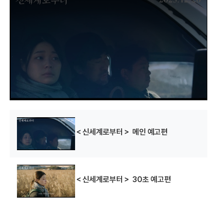
i
s
i
s
a
m
o
d
a
l
w
i
n
d
o
w
.
＜신세계로부터＞ 메인 예고편
＜신세계로부터＞ 30초 예고편