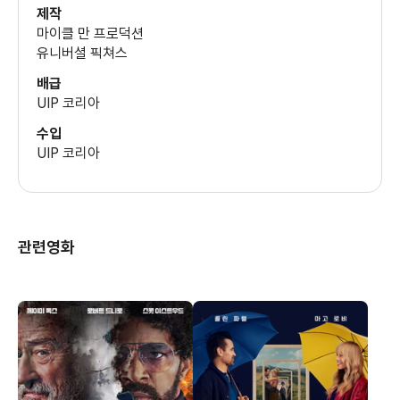
(알론조 스티븐스)
제작
마이클 만 프로덕션
유니버셜 픽쳐스
에디 마산
배급
(니콜라스)
UIP 코리아
수입
UIP 코리아
안나 크리스티나 드 올리비에라
(여 바텐더)
이삭 드 번콜
관련영화
(넵튠)