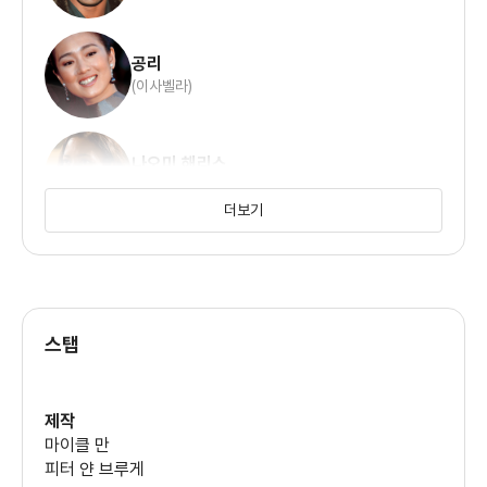
공리
(이사벨라)
나오미 해리스
(트루디 조플린)
더보기
존 오티즈
(호세 예로)
스탭
루이스 토사
(아르칸헬 데 헤수스 몬토야)
제작
마이클 만
저스틴 서룩스
피터 얀 브루게
(지토 형사)