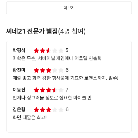
더보기
마이애미 바이스 액션 비하인드 스토리
씨네21 전문가 별점
(4명 참여)
박평식
5
미학은 무슨, 서바이벌 게임에나 어울릴 연출력
황진미
6
때깔 좋고 화력 강한 형사물에 기묘한 로맨스까지. 얼쑤!
이동진
7
언제나 징그러울 정도로 집요한 마이클 만
김은형
6
화면 때깔은 최고!