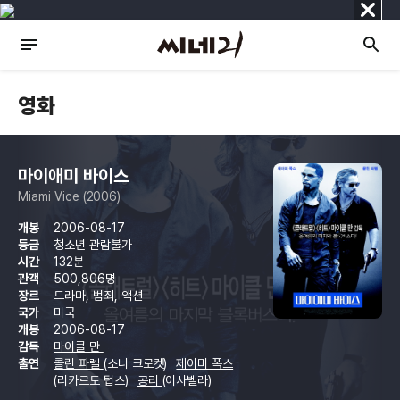
닫
기
영화
마이애미 바이스
Miami Vice (2006)
개봉
2006-08-17
등급
청소년 관람불가
시간
132분
관객
500,806명
장르
드라마, 범죄, 액션
국가
미국
개봉
2006-08-17
감독
마이클 만
출연
콜린 파렐
(소니 크로켓)
제이미 폭스
(리카르도 텁스)
공리
(이사벨라)