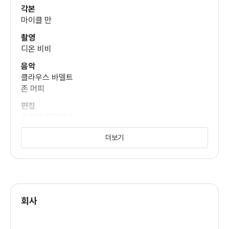
각본
마이클 만
배리 샤바카 헨리
촬영
(마틴 카스틸로 경위)
디온 비비
음악
클라우스 바델트
시아란 힌즈
존 머피
(FBI 요원 후지마)
편집
윌리엄 골든버그
폴 루벨
엘리자베스 로드리게즈
더보기
(지나 칼라브레스 형사)
미술
빅터 켐프스터
의상
도메닉 롬바르도치
잰티 예이츠
(스탠 스위텍 형사)
회사
존 호키스