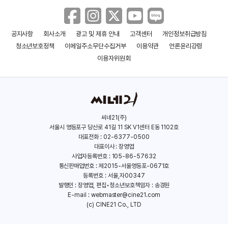
공지사항
회사소개
광고 및 제휴 안내
고객센터
개인정보취급방침
페라리
더 배트맨
청소년보호정책
이메일주소무단수집거부
이용약관
언론윤리강령
(2023)
(2022)
이용자위원회
씨네21(주)
서울시 영등포구 당산로 41길 11 SK V1센터 E동 1102호
대표전화 : 02-6377-0500
대표이사 : 장영엽
사업자등록번호 : 105-86-57632
통신판매업번호 : 제2015-서울영등포-0671호
등록번호 : 서울,자00347
발행인 : 장영엽, 편집•청소년보호책임자 : 송경원
E-mail :
webmaster@cine21.com
(c) CINE21 Co., LTD
이니셰린의 밴시
보이저스