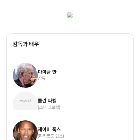
감독과 배우
마이클 만
감독
콜린 파렐
(소니 크로켓)
제이미 폭스
(리카르도 텁스)