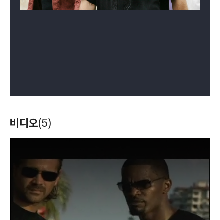
비디오
(5)
T
h
i
s
i
s
a
m
o
d
a
l
w
i
n
d
o