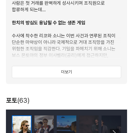
사람은 첫 거래를 완벽하게 성사시키며 조직원으로
합류하게 되는데…
한치의 방심도 용납될 수 없는 생존 게임
수사에 착수한 리코와 소니는 이번 사건과 연루된 조직이
단순한 마약상이 아니라 국제적으로 거대 조직망을 가진
위험한 조직임을 직감한다. 기밀을 파헤치기 위해 소니는
보스 몬토야의 정부 이사벨라(공리)에게 접근하지만,
반대로 점차 그녀에게 빠져들게 된다. 마침내 대규모
마약운반 임무를 맡으며 일망타진의 결정적 기회를 확보한
더보기
두 사람. 하지만 너무 완벽한 리코와 소니의 업무 처리
능력에 의심을 품은 중간 마약 운반책 ‘예로’는 리코의
여자친구 트루디(나오미 해리스)를 납치, 그들을 제거할
계획을 세운다. 거대 범죄 조직 안에서 고립된 두 사람!
포토
(63)
그들은 경찰 내부의 배신자까지 상대하며 트루디의 구출과
마지막 마약운반이라는 두 가지 작전을 준비하는데…