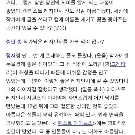
거다. 그렇게 장면 장면의 의미를 알게 되는 과정이
좋았다. 아티스트 레지던시 신도 정말 아름다웠다. 세상에
작가에게 글을 쓰라고 컵에 이름을 새기고 꽃을 꽂아주는
공간이 있을 수 있나? (웃음)
셀린 송
작가님은 레지던시를 가본 적이 없나?
정서경
난 그런 게 존재하는 줄도 몰랐다. (웃음) 작가에겐
눈물겹게 좋은 신이었다. 그 신 직전에 노라/나영(
그레타
리
)이 해성을 떠나기 때문에 아쉬운 감정을 안고
있었는데, 덕분에 이렇게 좋은 레지던시에 갈 수 있었다니
그와 헤어지길 잘했다고 생각했다. (일동 폭소) 아티스트
레지던시 시퀀스의 마지막에 자연스럽게 어떤 남자를
만났는데 12년 뒤에 그와 결혼한 상태인 것도 좋았다.
아름다운 신들이 무척 유려하게 찍혀 있다. 원래 연극을
공부했다고 들었는데 <
패스트 라이브즈
>에는 영화적인
순간이 많았다. 극 중 인물들이 나누는 대화도 아름답다.