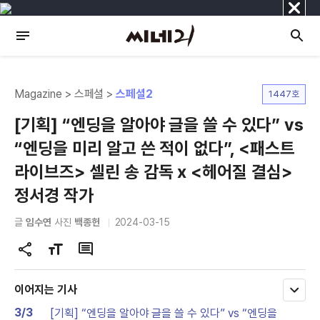
닫
기
Magazine > 스페셜 >
스페셜2
1447호
[기획] “엔딩을 알아야 글을 쓸 수 있다” vs
“엔딩을 미리 알고 쓴 적이 없다”, <패스트
라이브즈> 셀린 송 감독 x <헤어질 결심>
정서경 작가
글
임수연
사진
백종헌
2024-03-15
공
글
댓
유
자
글
하
크
이어지는 기사
모
기
기
두
3/3
[기획] “엔딩을 알아야 글을 쓸 수 있다” vs “엔딩을
변
보