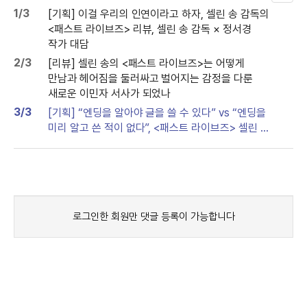
두
1/3
[기획] 이걸 우리의 인연이라고 하자, 셀린 송 감독의
보
<패스트 라이브즈> 리뷰, 셀린 송 감독 × 정서경
기
작가 대담
2/3
[리뷰] 셀린 송의 <패스트 라이브즈>는 어떻게
만남과 헤어짐을 둘러싸고 벌어지는 감정을 다룬
새로운 이민자 서사가 되었나
3/3
[기획] “엔딩을 알아야 글을 쓸 수 있다” vs “엔딩을
미리 알고 쓴 적이 없다”, <패스트 라이브즈> 셀린 송
감독 x <헤어질 결심> 정서경 작가