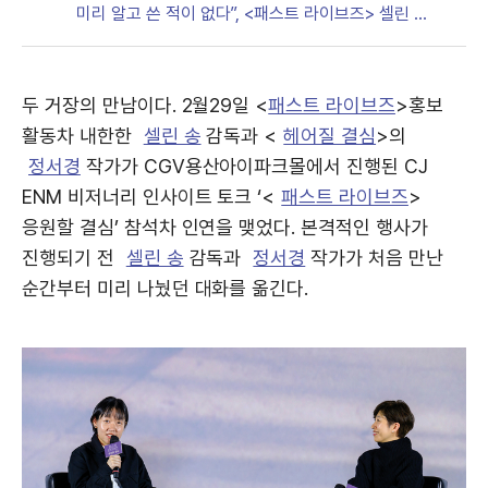
미리 알고 쓴 적이 없다”, <패스트 라이브즈> 셀린 송
기
경
감독 x <헤어질 결심> 정서경 작가
두 거장의 만남이다. 2월29일 <
패스트 라이브즈
>홍보
활동차 내한한
셀린 송
감독과 <
헤어질 결심
>의
정서경
작가가 CGV용산아이파크몰에서 진행된 CJ
ENM 비저너리 인사이트 토크 ‘<
패스트 라이브즈
>
응원할 결심’ 참석차 인연을 맺었다. 본격적인 행사가
진행되기 전
셀린 송
감독과
정서경
작가가 처음 만난
순간부터 미리 나눴던 대화를 옮긴다.