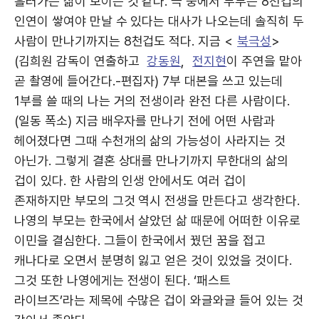
흘러가는 삶이 보이는 것 같다. 극 중에서 부부는 8천겁의
인연이 쌓여야 만날 수 있다는 대사가 나오는데 솔직히 두
사람이 만나기까지는 8천겁도 적다. 지금 <
북극성
>
(김희원 감독이 연출하고
강동원
,
전지현
이 주연을 맡아
곧 촬영에 들어간다.-편집자) 7부 대본을 쓰고 있는데
1부를 쓸 때의 나는 거의 전생이라 완전 다른 사람이다.
(일동 폭소) 지금 배우자를 만나기 전에 어떤 사람과
헤어졌다면 그때 수천개의 삶의 가능성이 사라지는 것
아닌가. 그렇게 결혼 상대를 만나기까지 무한대의 삶의
겁이 있다. 한 사람의 인생 안에서도 여러 겁이
존재하지만 부모의 그것 역시 전생을 만든다고 생각한다.
나영의 부모는 한국에서 살았던 삶 때문에 어떠한 이유로
이민을 결심한다. 그들이 한국에서 꿨던 꿈을 접고
캐나다로 오면서 분명히 잃고 얻은 것이 있었을 것이다.
그것 또한 나영에게는 전생이 된다. ‘패스트
라이브즈’라는 제목에 수많은 겁이 와글와글 들어 있는 것