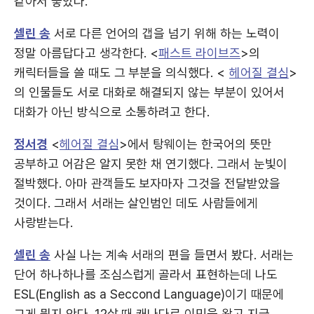
같아서 좋았다.
셀린 송
서로 다른 언어의 갭을 넘기 위해 하는 노력이
정말 아름답다고 생각한다. <
패스트 라이브즈
>의
캐릭터들을 쓸 때도 그 부분을 의식했다. <
헤어질 결심
>
의 인물들도 서로 대화로 해결되지 않는 부분이 있어서
대화가 아닌 방식으로 소통하려고 한다.
정서경
<
헤어질 결심
>에서 탕웨이는 한국어의 뜻만
공부하고 어감은 알지 못한 채 연기했다. 그래서 눈빛이
절박했다. 아마 관객들도 보자마자 그것을 전달받았을
것이다. 그래서 서래는 살인범인 데도 사람들에게
사랑받는다.
셀린 송
사실 나는 계속 서래의 편을 들면서 봤다. 서래는
단어 하나하나를 조심스럽게 골라서 표현하는데 나도
ESL(English as a Seccond Language)이기 때문에
그게 뭔지 안다. 12살 때 캐나다로 이민을 왔고 지금