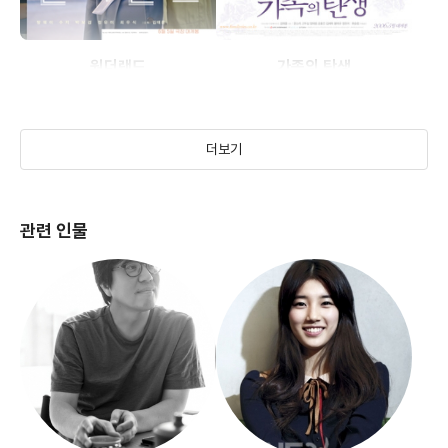
원더랜드
가족의 탄생
(2020)
(2006)
더보기
관련 인물
매트릭스
(1999)