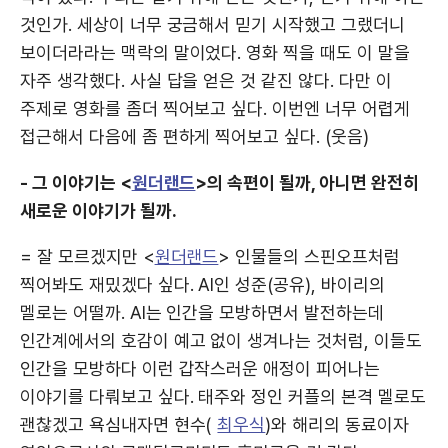
것인가. 세상이 너무 궁금해서 믿기 시작했고 그랬더니
보이더라라는 맥락의 말이었다. 영화 찍을 때도 이 말을
자주 생각했다. 사실 답을 얻은 것 같진 않다. 다만 이
주제로 영화를 좀더 찍어보고 싶다. 이번엔 너무 어렵게
접근해서 다음에 좀 편하게 찍어보고 싶다. (웃음)
- 그 이야기는 <
원더랜드
>의 속편이 될까, 아니면 완전히
새로운 이야기가 될까.
= 잘 모르겠지만 <
원더랜드
> 인물들의 스핀오프처럼
찍어봐도 재밌겠다 싶다. AI인 성준(공유), 바이리의
멜로는 어떨까. AI는 인간을 모방하면서 발전하는데
인간계에서의 호감이 예고 없이 생겨나는 것처럼, 이들도
인간을 모방하다 이런 갑작스러운 애정이 피어나는
이야기를 다뤄보고 싶다. 태주와 정인 커플의 본격 멜로도
괜찮겠고 욕심내자면 현수(
최우식
)와 해리의 동료이자