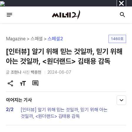
닫
기
Magazine > 스페셜 >
스페셜2
1460호
[인터뷰] 알기 위해 믿는 것일까, 믿기 위해
아는 것일까, <원더랜드> 김태용 감독
글
조현나
사진
백종헌
2024-06-07
공
글
댓
유
자
글
하
크
이어지는 기사
모
기
기
두
2/2
[인터뷰] 알기 위해 믿는 것일까, 믿기 위해 아는
변
보
것일까, <원더랜드> 김태용 감독
기
경