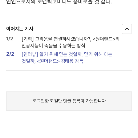
연인으로서의 로맨틱코미디도 흥미로울 것 같다.
이어지는 기사
모
두
1/2
[기획] 그리움을 연결하시겠습니까?, <원더랜드>의
보
인공지능이 죽음을 수용하는 방식
기
2/2
[인터뷰] 알기 위해 믿는 것일까, 믿기 위해 아는
것일까, <원더랜드> 김태용 감독