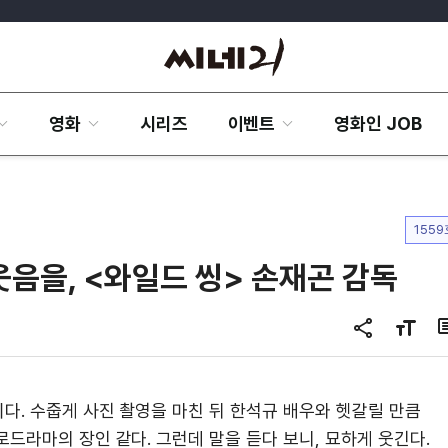
영화
시리즈
이벤트
영화인 JOB
1559
웃음을, <와일드 씽> 손재곤 감독
공
글
유
자
하
크
기
기
다. 수줍게 사진 촬영을 마친 뒤 한석규 배우와 헷갈릴 만큼
변
드라마의 장인 같다. 그런데 말을 듣다 보니, 묘하게 웃긴다.
경