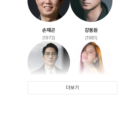
손재곤
강동원
(1972)
(1981)
더보기
엄태구
박지현
(1983)
(1994)