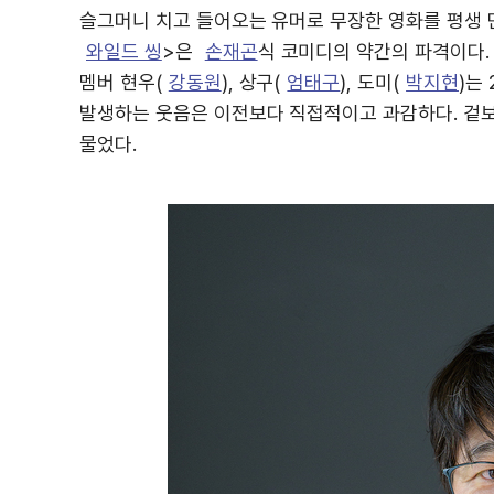
슬그머니 치고 들어오는 유머로 무장한 영화를 평생 
와일드 씽
>은
손재곤
식 코미디의 약간의 파격이다.
멤버 현우(
강동원
), 상구(
엄태구
), 도미(
박지현
)는
발생하는 웃음은 이전보다 직접적이고 과감하다. 겉
물었다.