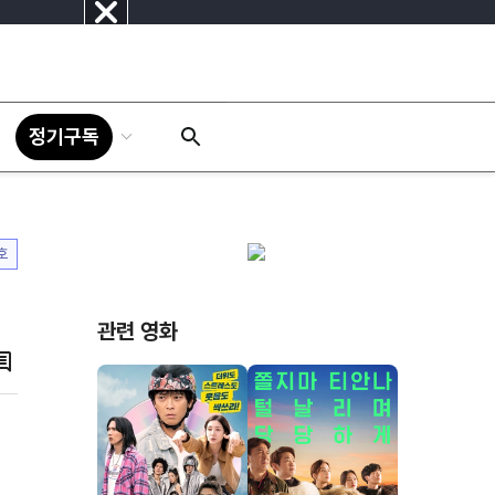
닫
기
정기구독
호
관련 영화
댓
글