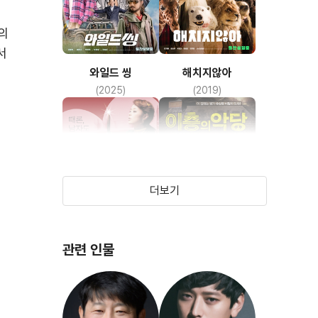
의
서
와일드 씽
해치지않아
(2025)
(2019)
더보기
관련 인물
달콤, 살벌한 연인
이층의 악당
(2006)
(2010)