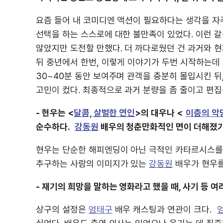
요즘 들어 내 코미디엔 액션이 필요하다는 생각을 자주
선택을 하는 스스로에 대한 불만족이 있었다. 이런 
않았지만 도전할 만했다. 더 까다로웠던 건 과거와 현
뒤 중년에서 한번, 이렇게 이야기가 두번 시작하는데 
30~40분 동안 보여주며 관객을 충분히 몰입시킨 뒤
고민이 컸다. 최종적으로 과거 분량을 좀 줄이고 편집
- 현우는 <
달콤, 살벌한 연인
>의 대우나 <
이층의 악
순수하다.
강동원
배우의 청춘만화적인 면이 더해졌기
현우는 단순한 해피엔딩이 아닌 극적인 카타르시스를 
추구하는 사람의 이미지가 있는
강동원
배우가 현우를
- 재기의 희망을 말하는 영화라고 했을 때, 사기 등 
상구의 설정은
엄태구
배우 캐스팅과 연관이 크다.