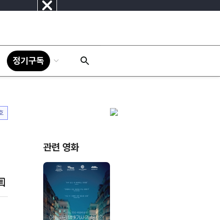
닫
기
정기구독
호
관련 영화
댓
글