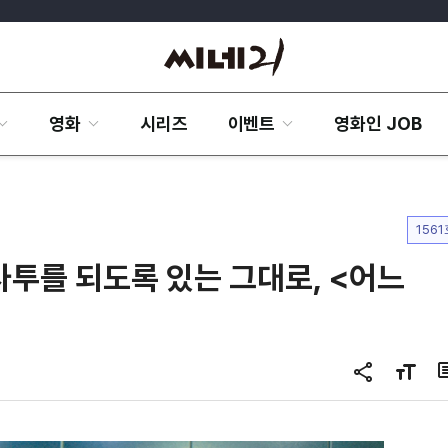
영화
시리즈
이벤트
영화인 JOB
1561
사투를 되도록 있는 그대로, <어느
공
글
유
자
하
크
기
기