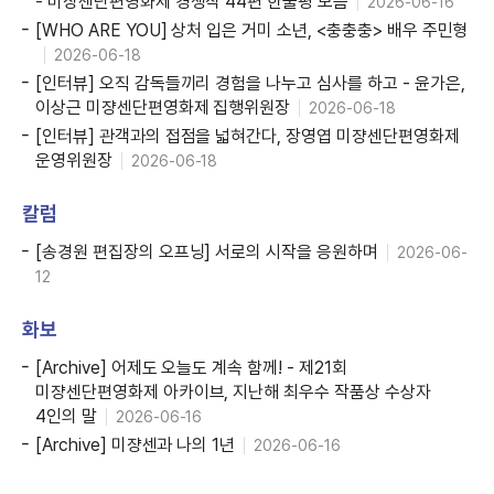
- 미쟝센단편영화제 경쟁작 44편 한줄평 모음
2026-06-16
[WHO ARE YOU] 상처 입은 거미 소년, <충충충> 배우 주민형
2026-06-18
[인터뷰] 오직 감독들끼리 경험을 나누고 심사를 하고 - 윤가은,
이상근 미쟝센단편영화제 집행위원장
2026-06-18
[인터뷰] 관객과의 접점을 넓혀간다, 장영엽 미쟝센단편영화제
운영위원장
2026-06-18
칼럼
[송경원 편집장의 오프닝] 서로의 시작을 응원하며
2026-06-
12
화보
[Archive] 어제도 오늘도 계속 함께! - 제21회
미쟝센단편영화제 아카이브, 지난해 최우수 작품상 수상자
4인의 말
2026-06-16
[Archive] 미쟝센과 나의 1년
2026-06-16