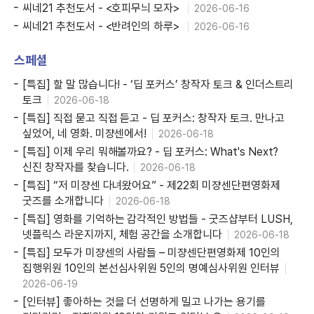
씨네21 추천도서 - <호피무늬 모자>
2026-06-16
씨네21 추천도서 - <반려인의 하루>
2026-06-16
스페셜
[특집] 할 말 많습니다! - ‘딥 포커스’ 창작자 토크 & 인더스트리
토크
2026-06-18
[특집] 직접 묻고 직접 듣고 - 딥 포커스: 창작자 토크. 만나고
싶었어, 네 영화. 미쟝센에서!
2026-06-18
[특집] 이제 우리 뭐해볼까요? - 딥 포커스: What's Next?
신진 창작자를 찾습니다.
2026-06-18
[특집] “저 미쟝센 다녀왔어요” - 제22회 미쟝센단편영화제
굿즈를 소개합니다
2026-06-18
[특집] 영화를 기억하는 감각적인 방법들 - 굿즈샵부터 LUSH,
넷플릭스 라운지까지, 체험 공간을 소개합니다
2026-06-18
[특집] 모두가 미쟝센의 사람들 – 미쟝센단편영화제 10인의
집행위원 10인의 본선심사위원 5인의 명예심사위원 인터뷰
2026-06-19
[인터뷰] 좋아하는 것을 더 선명하게 밀고 나가는 용기를