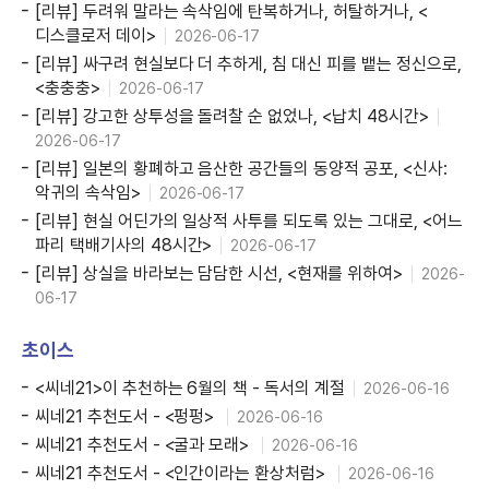
[리뷰] 두려워 말라는 속삭임에 탄복하거나, 허탈하거나, <
디스클로저 데이>
2026-06-17
[리뷰] 싸구려 현실보다 더 추하게, 침 대신 피를 뱉는 정신으로,
<충충충>
2026-06-17
[리뷰] 강고한 상투성을 돌려찰 순 없었나, <납치 48시간>
2026-06-17
[리뷰] 일본의 황폐하고 음산한 공간들의 동양적 공포, <신사:
악귀의 속삭임>
2026-06-17
[리뷰] 현실 어딘가의 일상적 사투를 되도록 있는 그대로, <어느
파리 택배기사의 48시간>
2026-06-17
[리뷰] 상실을 바라보는 담담한 시선, <현재를 위하여>
2026-
06-17
초이스
<씨네21>이 추천하는 6월의 책 - 독서의 계절
2026-06-16
씨네21 추천도서 - <펑펑>
2026-06-16
씨네21 추천도서 - <굴과 모래>
2026-06-16
씨네21 추천도서 - <인간이라는 환상처럼>
2026-06-16