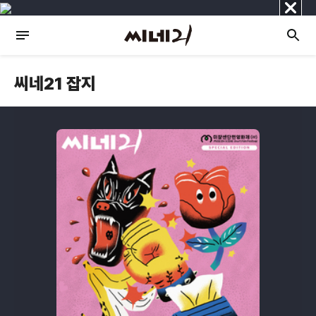
닫
기
씨네21 잡지