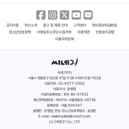
공지사항
회사소개
광고 및 제휴 안내
고객센터
개인정보취급방침
청소년보호정책
이메일주소무단수집거부
이용약관
언론윤리강령
이용자위원회
씨네21(주)
서울시 영등포구 당산로 41길 11 SK V1센터 E동 1102호
대표전화 : 02-6377-0500
대표이사 : 장영엽
사업자등록번호 : 105-86-57632
통신판매업번호 : 제2015-서울영등포-0671호
등록번호 : 서울,자00347
발행인 : 장영엽, 편집•청소년보호책임자 : 송경원
E-mail :
webmaster@cine21.com
(c) CINE21 Co., LTD