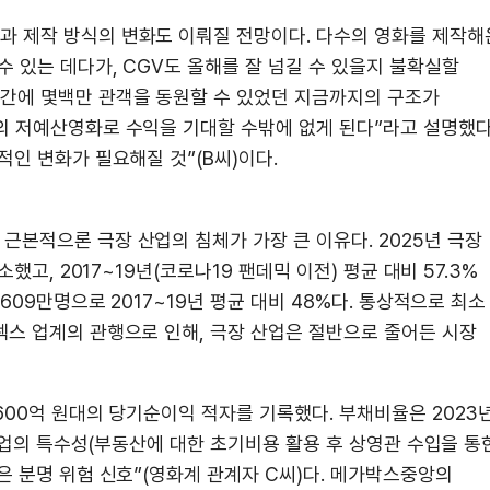
과 제작 방식의 변화도 이뤄질 전망이다. 다수의 영화를 제작해
수 있는 데다가, CGV도 올해를 잘 넘길 수 있을지 불확실할
간에 몇백만 관객을 동원할 수 있었던 지금까지의 구조가
의 저예산영화로 수익을 기대할 수밖에 없게 된다”라고 설명했다
적인 변화가 필요해질 것”(B씨)이다.
본적으론 극장 산업의 침체가 가장 큰 이유다. 2025년 극장
했고, 2017~19년(코로나19 팬데믹 이전) 평균 대비 57.3%
609만명으로 2017~19년 평균 대비 48%다. 통상적으로 최소
렉스 업계의 관행으로 인해, 극장 산업은 절반으로 줄어든 시장
600억 원대의 당기순이익 적자를 기록했다. 부채비율은 2023
 산업의 특수성(부동산에 대한 초기비용 활용 후 상영관 수입을 통
은 분명 위험 신호”(영화계 관계자 C씨)다. 메가박스중앙의