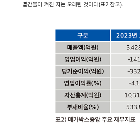
빨간불이 켜진 지는 오래된 것이다(표2 참고).