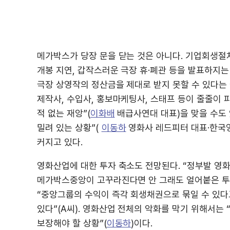
메가박스가 당장 문을 닫는 것은 아니다. 기업회생절
개봉 지연, 갑작스러운 극장 휴·폐관 등을 발표하지는
극장 상영작의 정산금을 제대로 받지 못할 수 있다는 
제작사, 수입사, 홍보마케팅사, 스태프 등이 줄줄이 
적 없는 재앙”(
이화배
배급사연대 대표)을 맞을 수도 
밀려 있는 상황”(
이동하
영화사 레드피터 대표·한국
커지고 있다.
영화산업에 대한 투자 축소도 전망된다. “정부발 영
메가박스중앙이 고꾸라진다면 안 그래도 얼어붙은 투자
“중앙그룹의 수익이 즉각 회생채권으로 묶일 수 있다
있다”(A씨). 영화산업 전체의 악화를 막기 위해서
보장해야 할 상황”(
이동하
)이다.