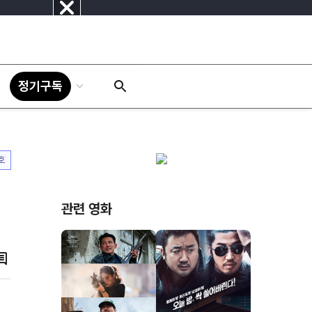
닫
기
정기구독
호
관련 영화
댓
글