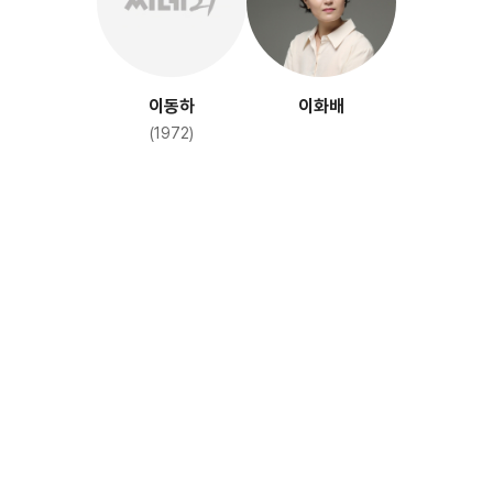
이동하
이화배
(1972)
살목지
(2025)