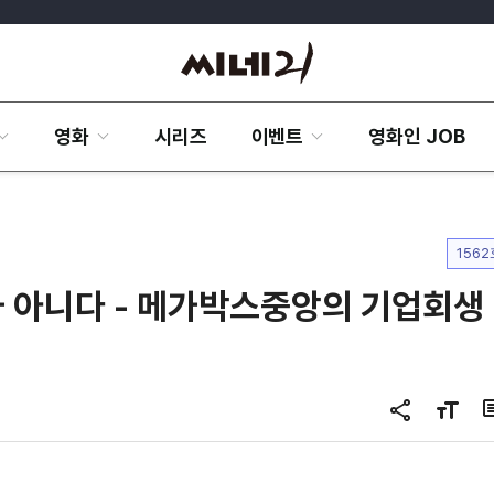
영화
시리즈
이벤트
영화인 JOB
1562
가 아니다 - 메가박스중앙의 기업회생
공
글
유
자
하
크
기
기