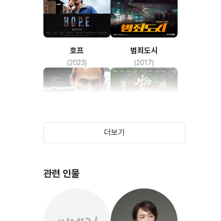
호프
범죄도시
(2023)
(2017)
더보기
관련 인물
서울의 봄
왕과 사는 남자
(2023)
(2024)